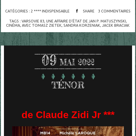
CATÉGORIES :
2 **** INDISPENSABLE
SHARE
3
COMMENTAIRES
TAGS :
VARSOVIE 83
,
UNE AFFAIRE D'ÉTAT DE JAN P. MATUSZYNSKI
,
CINÉMA
,
AVEC TOMASZ ZIETEK
,
SANDRA KORZENIAK
,
JACEK BRACIAK
09
MAI 2022
TÉNOR
de Claude Zidi Jr ***