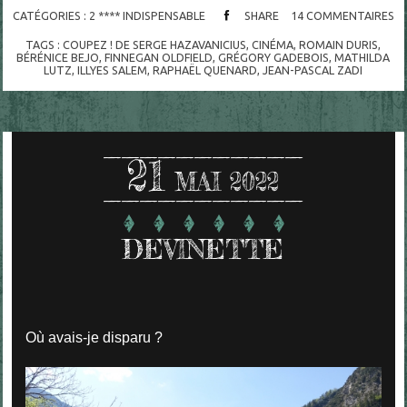
CATÉGORIES :
2 **** INDISPENSABLE
SHARE
14
COMMENTAIRES
TAGS :
COUPEZ ! DE SERGE HAZAVANICIUS
,
CINÉMA
,
ROMAIN DURIS
,
BÉRÉNICE BEJO
,
FINNEGAN OLDFIELD
,
GRÉGORY GADEBOIS
,
MATHILDA
LUTZ
,
ILLYES SALEM
,
RAPHAËL QUENARD
,
JEAN-PASCAL ZADI
21
MAI 2022
DEVINETTE
Où avais-je disparu ?