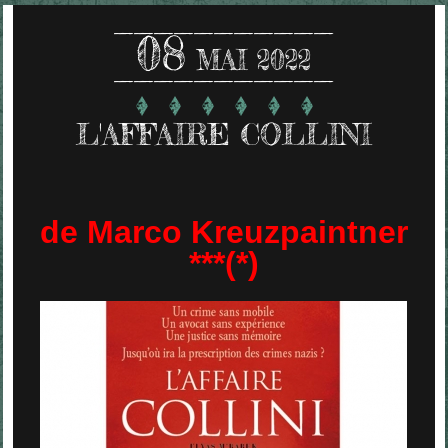
08
MAI 2022
L'AFFAIRE COLLINI
de Marco Kreuzpaintner
***(*)