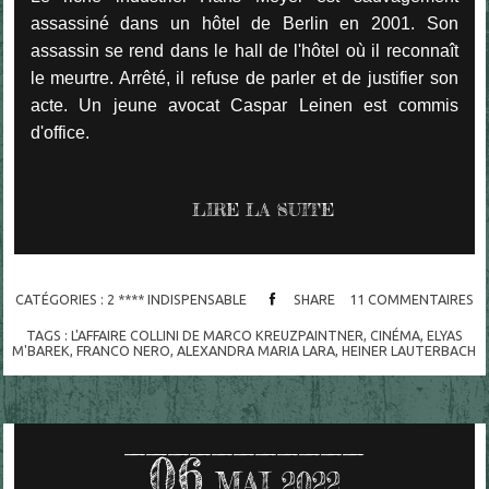
assassiné dans un hôtel de Berlin en 2001. Son
assassin se rend dans le hall de l'hôtel où il reconnaît
le meurtre. Arrêté, il refuse de parler et de justifier son
acte. Un jeune avocat Caspar Leinen est commis
d'office.
LIRE LA SUITE
CATÉGORIES :
2 **** INDISPENSABLE
SHARE
11
COMMENTAIRES
TAGS :
L'AFFAIRE COLLINI DE MARCO KREUZPAINTNER
,
CINÉMA
,
ELYAS
M'BAREK
,
FRANCO NERO
,
ALEXANDRA MARIA LARA
,
HEINER LAUTERBACH
06
MAI 2022