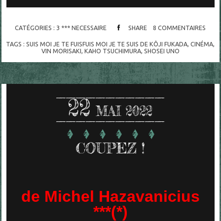
CATÉGORIES :
3 *** NECESSAIRE
SHARE
8
COMMENTAIRES
TAGS :
SUIS MOI JE TE FUISFUIS MOI JE TE SUIS DE KÔJI FUKADA
,
CINÉMA
,
VIN MORISAKI
,
KAHO TSUCHIMURA
,
SHOSEI UNO
22
MAI 2022
COUPEZ !
de Michel Hazavanicius
***(*)