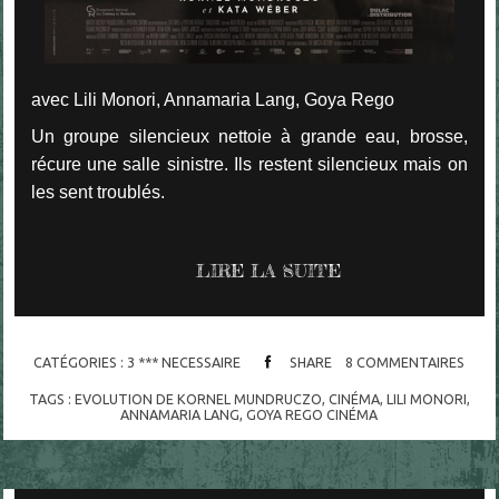
avec Lili Monori, Annamaria Lang, Goya Rego
Un groupe silencieux nettoie à grande eau, brosse,
récure une salle sinistre. Ils restent silencieux mais on
les sent troublés.
LIRE LA SUITE
CATÉGORIES :
3 *** NECESSAIRE
SHARE
8
COMMENTAIRES
TAGS :
EVOLUTION DE KORNEL MUNDRUCZO
,
CINÉMA
,
LILI MONORI
,
ANNAMARIA LANG
,
GOYA REGO CINÉMA