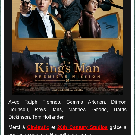
Avec Ralph Fiennes, Gemma Arterton, Djimon
Hounsou, Rhys Ifans, Matthew Goode, Harris
Dickinson, Tom Hollander
Merci à
Cinétrafic
et
20th Century Studios
grâce à
qui j'ai pu revoir ce film enthousiasmant.