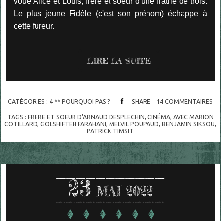
voue Alice et Louis, frère et soeur d'une fratrie de trois.
Le plus jeune Fidèle (c'est son prénom) échappe à
cette fureur.
LIRE LA SUITE
CATÉGORIES :
4 ** POURQUOI PAS ?
SHARE
14
COMMENTAIRES
TAGS :
FRERE ET SOEUR D'ARNAUD DESPLECHIN
,
CINÉMA
,
AVEC MARION
COTILLARD
,
GOLSHIFTEH FARAHANI
,
MELVIL POUPAUD
,
BENJAMIN SIKSOU
,
PATRICK TIMSIT
23
MAI 2022