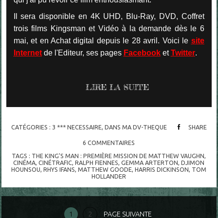
Il sera disponible en 4K UHD, Blu-Ray, DVD, Coffret
trois films Kingsman et Vidéo à la demande dès le 6
mai, et en Achat digital depuis le 28 avril. Voici le
site
Internet
de l'Editeur, ses pages
Facebook
et
Twitter
.
LIRE LA SUITE
CATÉGORIES :
3 *** NECESSAIRE
,
DANS MA DV-THEQUE
SHARE
6
COMMENTAIRES
TAGS :
THE KING'S MAN : PREMIÈRE MISSION DE MATTHEW VAUGHN
,
CINÉMA
,
CINÉTRAFIC
,
RALPH FIENNES
,
GEMMA ARTERTON
,
DJIMON
HOUNSOU
,
RHYS IFANS
,
MATTHEW GOODE
,
HARRIS DICKINSON
,
TOM
HOLLANDER
1
2
PAGE SUIVANTE