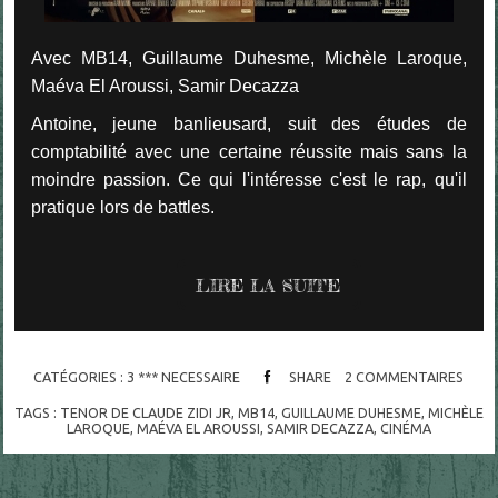
Avec MB14, Guillaume Duhesme, Michèle Laroque,
Maéva El Aroussi, Samir Decazza
Antoine, jeune banlieusard, suit des études de
comptabilité avec une certaine réussite mais sans la
moindre passion. Ce qui l'intéresse c'est le rap, qu'il
pratique lors de battles.
LIRE LA SUITE
CATÉGORIES :
3 *** NECESSAIRE
SHARE
2
COMMENTAIRES
TAGS :
TENOR DE CLAUDE ZIDI JR
,
MB14
,
GUILLAUME DUHESME
,
MICHÈLE
LAROQUE
,
MAÉVA EL AROUSSI
,
SAMIR DECAZZA
,
CINÉMA