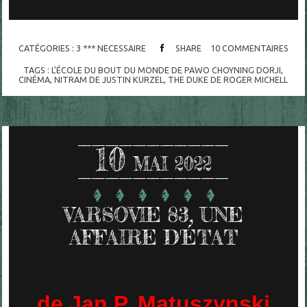
CATÉGORIES :
3 *** NECESSAIRE
SHARE
10
COMMENTAIRES
TAGS :
L'ÉCOLE DU BOUT DU MONDE DE PAWO CHOYNING DORJI
,
CINÉMA
,
NITRAM DE JUSTIN KURZEL
,
THE DUKE DE ROGER MICHELL
10
MAI 2022
VARSOVIE 83, UNE
AFFAIRE D'ÉTAT
de Jan P. Matuszynski