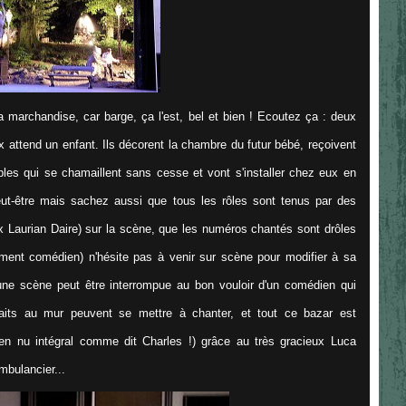
a marchandise, car barge, ça l'est, bel et bien ! Ecoutez ça : deux
 attend un enfant. Ils décorent la chambre du futur bébé, reçoivent
cibles qui se chamaillent sans cesse et vont s'installer chez eux en
peut-être mais sachez aussi que tous les rôles sont tenus par des
ux Laurian Daire) sur la scène, que les numéros chantés sont drôles
ement comédien) n'hésite pas à venir sur scène pour modifier à sa
'une scène peut être interrompue au bon vouloir d'un comédien qui
aits au mur peuvent se mettre à chanter, et tout ce bazar est
t en nu intégral comme dit Charles !) grâce au très gracieux Luca
mbulancier...