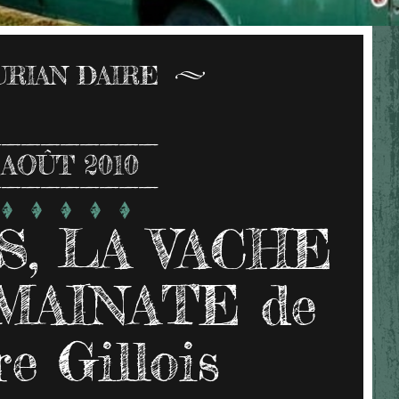
URIAN DAIRE
AOÛT 2010
S, LA VACHE
MAINATE de
re Gillois