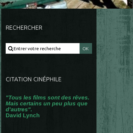
RECHERCHER
CITATION CINÉPHILE
"Tous les films sont des rêves.
Mais certains un peu plus que
d'autres".
David Lynch