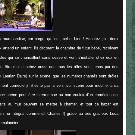
a marchandise, car barge, ça l'est, bel et bien ! Ecoutez ça : deux
 attend un enfant. Ils décorent la chambre du futur bébé, reçoivent
cibles qui se chamaillent sans cesse et vont s'installer chez eux en
peut-être mais sachez aussi que tous les rôles sont tenus par des
ux Laurian Daire) sur la scène, que les numéros chantés sont drôles
ement comédien) n'hésite pas à venir sur scène pour modifier à sa
'une scène peut être interrompue au bon vouloir d'un comédien qui
aits au mur peuvent se mettre à chanter, et tout ce bazar est
t en nu intégral comme dit Charles !) grâce au très gracieux Luca
mbulancier...