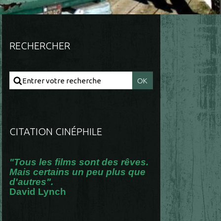
RECHERCHER
CITATION CINÉPHILE
"Tous les films sont des rêves.
Mais certains un peu plus que
d'autres".
David Lynch