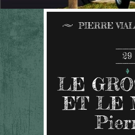
PIERRE VIA
29
LE GRO
ET LE 
Pier