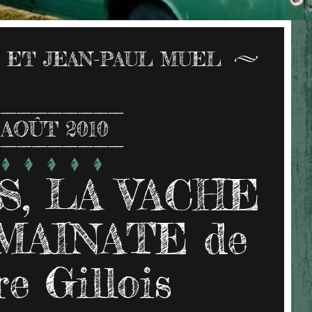
L ET JEAN-PAUL MUEL
AOÛT 2010
S, LA VACHE
MAINATE de
re Gillois