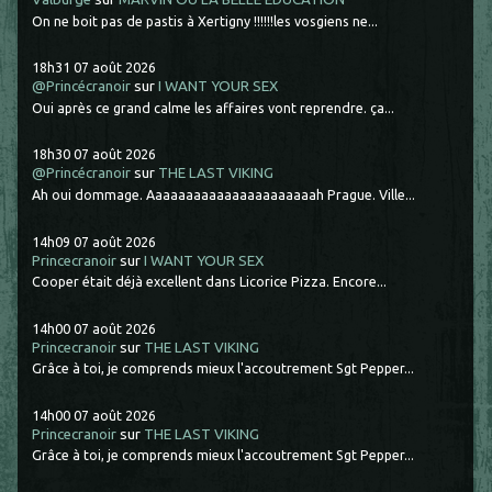
On ne boit pas de pastis à Xertigny !!!!!!les vosgiens ne...
18h31
07
août 2026
@Princécranoir
sur
I WANT YOUR SEX
Oui après ce grand calme les affaires vont reprendre. ça...
18h30
07
août 2026
@Princécranoir
sur
THE LAST VIKING
Ah oui dommage. Aaaaaaaaaaaaaaaaaaaaaah Prague. Ville...
14h09
07
août 2026
Princecranoir
sur
I WANT YOUR SEX
Cooper était déjà excellent dans Licorice Pizza. Encore...
14h00
07
août 2026
Princecranoir
sur
THE LAST VIKING
Grâce à toi, je comprends mieux l'accoutrement Sgt Pepper...
14h00
07
août 2026
Princecranoir
sur
THE LAST VIKING
Grâce à toi, je comprends mieux l'accoutrement Sgt Pepper...