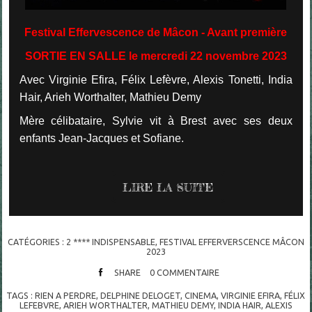
Festival Effervescence de Mâcon - Avant première
SORTIE EN SALLE le mercredi 22 novembre 2023
Avec Virginie Efira, Félix Lefèvre, Alexis Tonetti, India
Hair, Arieh Worthalter, Mathieu Demy
Mère célibataire, Sylvie vit à Brest avec ses deux
enfants Jean-Jacques et Sofiane.
LIRE LA SUITE
CATÉGORIES :
2 **** INDISPENSABLE
,
FESTIVAL EFFERVERSCENCE MÂCON
2023
SHARE
0
COMMENTAIRE
TAGS :
RIEN A PERDRE
,
DELPHINE DELOGET
,
CINEMA
,
VIRGINIE EFIRA
,
FÉLIX
LEFEBVRE
,
ARIEH WORTHALTER
,
MATHIEU DEMY
,
INDIA HAIR
,
ALEXIS