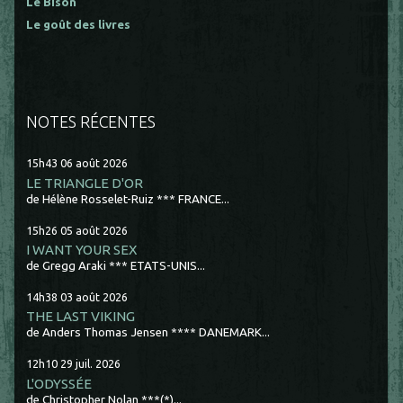
Le Bison
Le goût des livres
NOTES RÉCENTES
15h43
06
août 2026
LE TRIANGLE D'OR
de Hélène Rosselet-Ruiz *** FRANCE...
15h26
05
août 2026
I WANT YOUR SEX
de Gregg Araki *** ETATS-UNIS...
14h38
03
août 2026
THE LAST VIKING
de Anders Thomas Jensen **** DANEMARK...
12h10
29
juil. 2026
L'ODYSSÉE
de Christopher Nolan ***(*)...