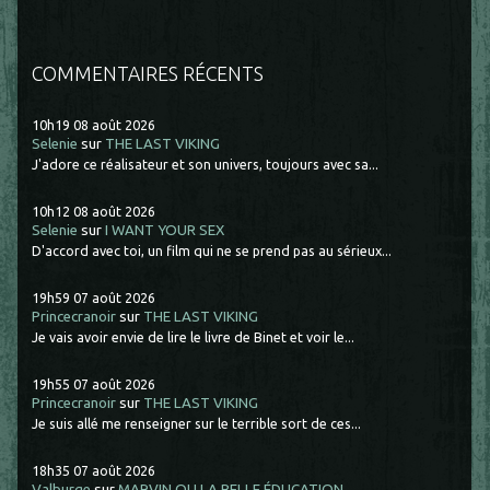
COMMENTAIRES RÉCENTS
10h19
08
août 2026
Selenie
sur
THE LAST VIKING
J'adore ce réalisateur et son univers, toujours avec sa...
10h12
08
août 2026
Selenie
sur
I WANT YOUR SEX
D'accord avec toi, un film qui ne se prend pas au sérieux...
19h59
07
août 2026
Princecranoir
sur
THE LAST VIKING
Je vais avoir envie de lire le livre de Binet et voir le...
19h55
07
août 2026
Princecranoir
sur
THE LAST VIKING
Je suis allé me renseigner sur le terrible sort de ces...
18h35
07
août 2026
Valburge
sur
MARVIN OU LA BELLE ÉDUCATION