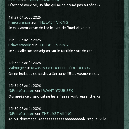
D'accord avec toi, un film qui ne se prend pas au sérieux...
19h59
07
août 2026
Princecranoir
sur
THE LAST VIKING
Je vais avoir envie de lire le livre de Binet et voir le...
19h55
07
août 2026
Princecranoir
sur
THE LAST VIKING
Je suis allé me renseigner sur le terrible sort de ces...
18h35
07
août 2026
Valburge
sur
MARVIN OU LA BELLE ÉDUCATION
On ne boit pas de pastis à Xertigny !!!!!!les vosgiens ne...
18h31
07
août 2026
@Princécranoir
sur
I WANT YOUR SEX
Oui après ce grand calme les affaires vont reprendre. ça...
18h30
07
août 2026
@Princécranoir
sur
THE LAST VIKING
Ah oui dommage. Aaaaaaaaaaaaaaaaaaaaaah Prague. Ville...