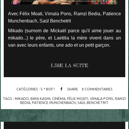
Avec Félix Moati, Vimala Pons, Ramzi Bedia, Patience
Munchenbach, Saül Benchetrit
Mikado (surnom de Mickaël parce qu'il aime jouer au
mikado...) le père, et Laetitia la mère vivent dans un
van avec leurs enfants, une ado et un petit garçon.
LIRE LA SUITE
CATÉGORIES :
5 * BOF !
SHARE
8
COMMENTAIRES
TAGS :
MIKADO
,
BAYA KASMI
,
CINÉMA
,
FÉLIX MOATI
,
VIMALA PONS
,
RAMZI
BEDIA
,
PATIENCE MUNCHENBACH
,
SAÜL BENCHETRIT