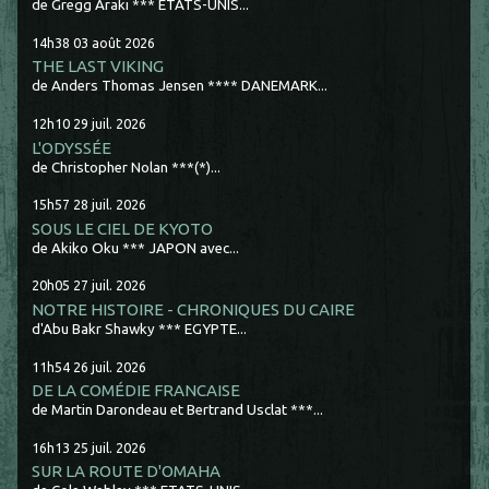
de Gregg Araki *** ETATS-UNIS...
14h38
03
août 2026
THE LAST VIKING
de Anders Thomas Jensen **** DANEMARK...
12h10
29
juil. 2026
L'ODYSSÉE
de Christopher Nolan ***(*)...
15h57
28
juil. 2026
SOUS LE CIEL DE KYOTO
de Akiko Oku *** JAPON avec...
20h05
27
juil. 2026
NOTRE HISTOIRE - CHRONIQUES DU CAIRE
d'Abu Bakr Shawky *** EGYPTE...
11h54
26
juil. 2026
DE LA COMÉDIE FRANCAISE
de Martin Darondeau et Bertrand Usclat ***...
16h13
25
juil. 2026
SUR LA ROUTE D'OMAHA