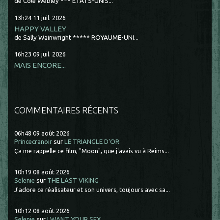
de Cole Webley *** ETATS-UNIS...
13h24
11
juil. 2026
HAPPY VALLEY
de Sally Wainwright ***** ROYAUME-UNI...
16h23
09
juil. 2026
MAIS ENCORE...
COMMENTAIRES RÉCENTS
06h48
09
août 2026
Princecranoir
sur
LE TRIANGLE D'OR
Ça me rappelle ce film, "Moon", que j'avais vu à Reims...
10h19
08
août 2026
Selenie
sur
THE LAST VIKING
J'adore ce réalisateur et son univers, toujours avec sa...
10h12
08
août 2026
Selenie
sur
I WANT YOUR SEX