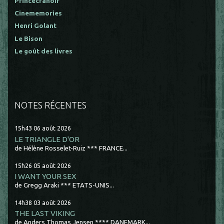
Princécranoir
Cinememories
Henri Golant
Le Bison
Le goût des livres
NOTES RÉCENTES
15h43
06
août 2026
LE TRIANGLE D'OR
de Hélène Rosselet-Ruiz *** FRANCE...
15h26
05
août 2026
I WANT YOUR SEX
de Gregg Araki *** ETATS-UNIS...
14h38
03
août 2026
THE LAST VIKING
de Anders Thomas Jensen **** DANEMARK...