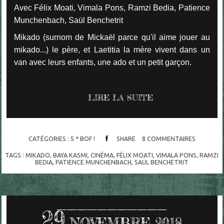
Avec Félix Moati, Vimala Pons, Ramzi Bedia, Patience
Munchenbach, Saül Benchetrit
Mikado (surnom de Mickaël parce qu'il aime jouer au
mikado...) le père, et Laetitia la mère vivent dans un
van avec leurs enfants, une ado et un petit garçon.
LIRE LA SUITE
CATÉGORIES :
5 * BOF !
SHARE
8
COMMENTAIRES
TAGS :
MIKADO
,
BAYA KASMI
,
CINÉMA
,
FÉLIX MOATI
,
VIMALA PONS
,
RAMZI
BEDIA
,
PATIENCE MUNCHENBACH
,
SAÜL BENCHETRIT
29
NOVEMBRE 2018