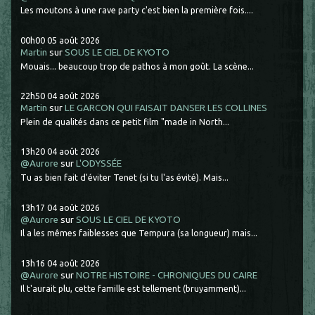
Les moutons à une rave party c'est bien la première fois....
00h00
05
août 2026
Martin
sur
SOUS LE CIEL DE KYOTO
Mouais... beaucoup trop de pathos à mon goût. La scène...
22h50
04
août 2026
Martin
sur
LE GARCON QUI FAISAIT DANSER LES COLLINES
Plein de qualités dans ce petit film "made in North...
13h20
04
août 2026
@Aurore
sur
L'ODYSSÉE
Tu as bien fait d'éviter Tenet (si tu l'as évité). Mais...
13h17
04
août 2026
@Aurore
sur
SOUS LE CIEL DE KYOTO
Il a les mêmes faiblesses que Tempura (sa longueur) mais...
13h16
04
août 2026
@Aurore
sur
NOTRE HISTOIRE - CHRONIQUES DU CAIRE
Il t'aurait plu, cette famille est tellement (bruyamment)...