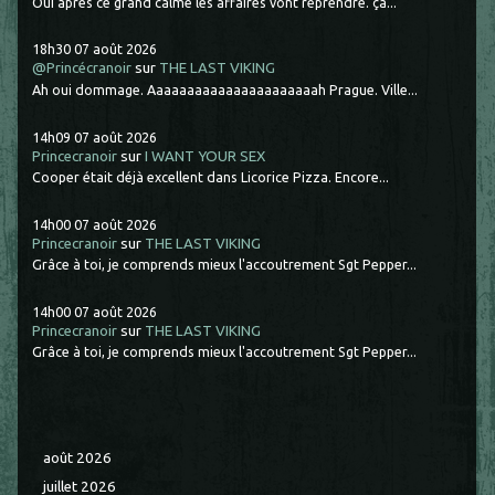
Oui après ce grand calme les affaires vont reprendre. ça...
18h30
07
août 2026
@Princécranoir
sur
THE LAST VIKING
Ah oui dommage. Aaaaaaaaaaaaaaaaaaaaaah Prague. Ville...
14h09
07
août 2026
Princecranoir
sur
I WANT YOUR SEX
Cooper était déjà excellent dans Licorice Pizza. Encore...
14h00
07
août 2026
Princecranoir
sur
THE LAST VIKING
Grâce à toi, je comprends mieux l'accoutrement Sgt Pepper...
14h00
07
août 2026
Princecranoir
sur
THE LAST VIKING
Grâce à toi, je comprends mieux l'accoutrement Sgt Pepper...
août 2026
juillet 2026