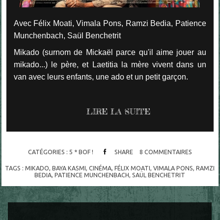
Avec Félix Moati, Vimala Pons, Ramzi Bedia, Patience
Munchenbach, Saül Benchetrit
Mikado (surnom de Mickaël parce qu'il aime jouer au
mikado...) le père, et Laetitia la mère vivent dans un
van avec leurs enfants, une ado et un petit garçon.
LIRE LA SUITE
CATÉGORIES :
5 * BOF !
SHARE
8
COMMENTAIRES
TAGS :
MIKADO
,
BAYA KASMI
,
CINÉMA
,
FÉLIX MOATI
,
VIMALA PONS
,
RAMZI
BEDIA
,
PATIENCE MUNCHENBACH
,
SAÜL BENCHETRIT