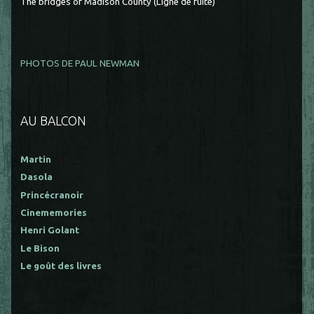
The bridges of Madison County (Ligne de fuite)
PHOTOS DE PAUL NEWMAN
AU BALCON
Martin
Dasola
Princécranoir
Cinememories
Henri Golant
Le Bison
Le goût des livres