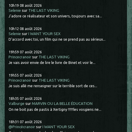
10h19
08
août 2026
Selenie
sur
THE LAST VIKING
J'adore ce réalisateur et son univers, toujours avec sa...
10h12
08
août 2026
Selenie
sur
I WANT YOUR SEX
D'accord avec toi, un film qui ne se prend pas au sérieux...
19h59
07
août 2026
Princecranoir
sur
THE LAST VIKING
Je vais avoir envie de lire le livre de Binet et voir le...
19h55
07
août 2026
Princecranoir
sur
THE LAST VIKING
Je suis allé me renseigner sur le terrible sort de ces...
18h35
07
août 2026
Valburge
sur
MARVIN OU LA BELLE ÉDUCATION
On ne boit pas de pastis à Xertigny !!!!!!les vosgiens ne...
18h31
07
août 2026
@Princécranoir
sur
I WANT YOUR SEX