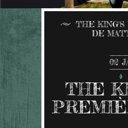
THE KING'S
DE MAT
02
J
THE KI
PREMIÈ