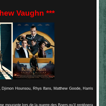
hew Vaughn ***
 Djimon Hounsou, Rhys Ifans, Matthew Goode, Harris
e mourante lors de la guerre des Boers qu'il protègera