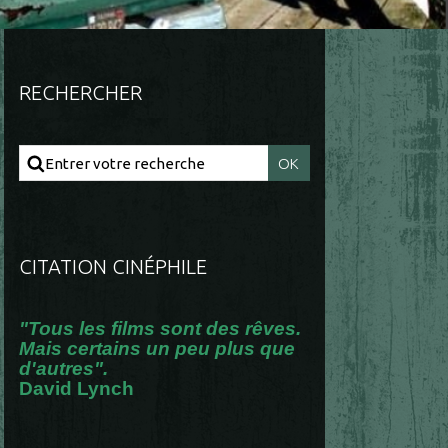
RECHERCHER
CITATION CINÉPHILE
"Tous les films sont des rêves.
Mais certains un peu plus que
d'autres".
David Lynch