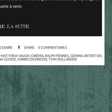
uerre à venir.
RE LA SUITE
CESSAIRE
SHARE
6
COMMENTAIRES
DE MATTHEW VAUGH
,
CINÉMA
,
RALPH FIENNES
,
GEMMA ARTERTON
,
W GOODE
,
HARRIS DICKINSON
,
TOM HOLLANDER