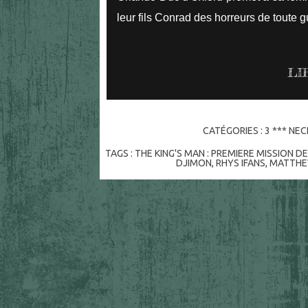
leur fils Conrad des horreurs de toute g
LI
CATÉGORIES :
3 *** NE
TAGS :
THE KING'S MAN : PREMIERE MISSION 
DJIMON
,
RHYS IFANS
,
MATTHE