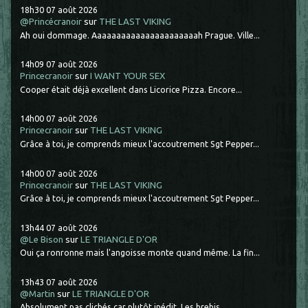
18h30
07
août 2026
@Princécranoir
sur
THE LAST VIKING
Ah oui dommage. Aaaaaaaaaaaaaaaaaaaaaah Prague. Ville...
14h09
07
août 2026
Princecranoir
sur
I WANT YOUR SEX
Cooper était déjà excellent dans Licorice Pizza. Encore...
14h00
07
août 2026
Princecranoir
sur
THE LAST VIKING
Grâce à toi, je comprends mieux l'accoutrement Sgt Pepper...
14h00
07
août 2026
Princecranoir
sur
THE LAST VIKING
Grâce à toi, je comprends mieux l'accoutrement Sgt Pepper...
13h44
07
août 2026
@Le Bison
sur
LE TRIANGLE D'OR
Oui ça ronronne mais l'angoisse monte quand même. La fin...
13h43
07
août 2026
@Martin
sur
LE TRIANGLE D'OR
Absolument pas clichés car plutôt inédit. Les brebis...