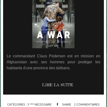
Le commandant Claus Pedersen est e
n mission en
Afghanistan avec ses hommes pour protéger les
habitants d'une province des talibans.
LIRE LA SUITE
CATÉGORIES :
3 *** NECESSAIRE
SHARE
2
COMMENTAIRES