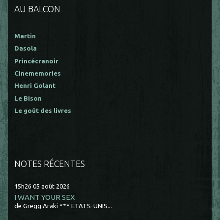
AU BALCON
Martin
Dasola
Princécranoir
Cinememories
Henri Golant
Le Bison
Le goût des livres
NOTES RÉCENTES
15h26
05
août 2026
I WANT YOUR SEX
de Gregg Araki *** ETATS-UNIS...