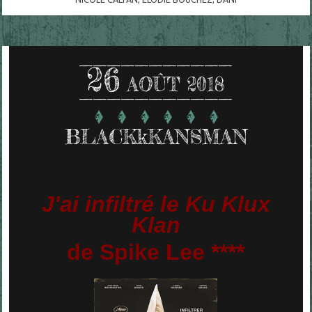
26
AOÛT 2018
BLACKkKANSMAN
J'ai infiltré le Ku Klux
Klan
de Spike Lee ****