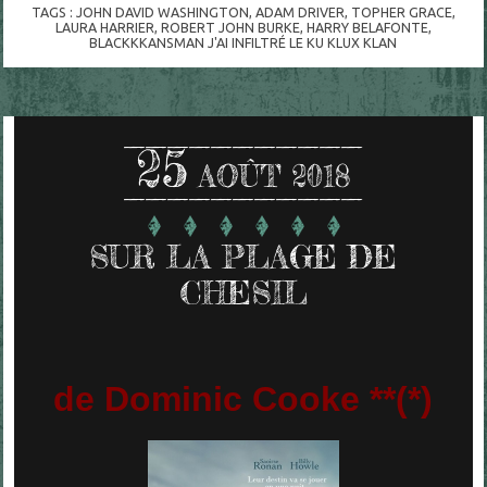
TAGS :
JOHN DAVID WASHINGTON
,
ADAM DRIVER
,
TOPHER GRACE
,
LAURA HARRIER
,
ROBERT JOHN BURKE
,
HARRY BELAFONTE
,
BLACKKKANSMAN J'AI INFILTRÉ LE KU KLUX KLAN
25
AOÛT 2018
SUR LA PLAGE DE
CHESIL
de Dominic Cooke **(*)