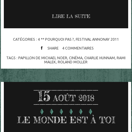
LIRE LA SUITE
CATÉGORIES :
4 ** POURQUOI PAS ?
,
FESTIVAL ANNONAY 2011
SHARE
4
COMMENTAIRES
TAGS :
PAPILLON DE MICHAEL NOER
,
CINÉMA
,
CHARLIE HUNNAM
,
RAMI
MALEK
,
ROLAND MOLLER
15
AOÛT 2018
LE MONDE EST À TOI