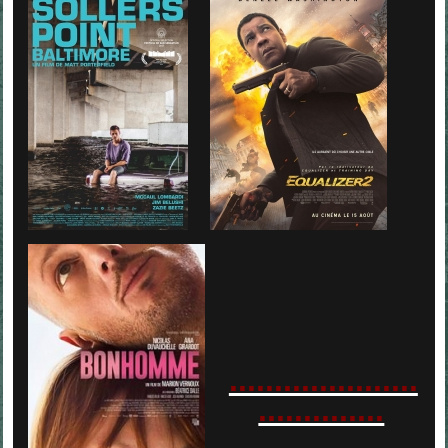
.....................
..............