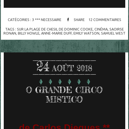
CATÉGORIES :
3 *** NECESSAIRE
SHARE
12
COMMENTAIRES
TAGS :
SUR LA PLAGE DE CHESIL DE DOMINIC COOKE
,
CINÉMA
,
SAOIRSE
RONAN
,
BILLY HOWLE
,
ANNE-MARIE DUFF
,
EMILY WATSON
,
SAMUEL WEST
24
AOÛT 2018
O GRANDE CIRCO
MISTICO
de Carlos Diegues **