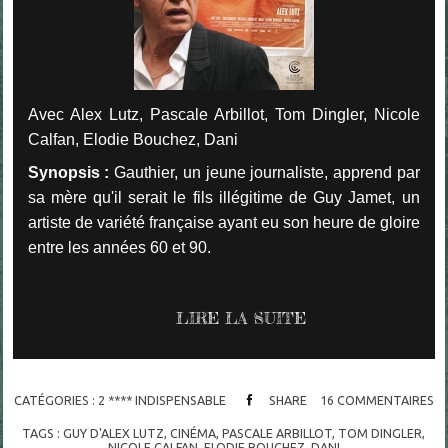
Avec Alex Lutz, Pascale Arbillot, Tom Dingler, Nicole
Calfan, Elodie Bouchez, Dani
Synopsis :
Gauthier, un jeune journaliste, apprend par
sa mère qu'il serait le fils illégitime de Guy Jamet, un
artiste de variété française ayant eu son heure de gloire
entre les années 60 et 90.
LIRE LA SUITE
CATÉGORIES :
2 **** INDISPENSABLE
SHARE
16
COMMENTAIRES
TAGS :
GUY D'ALEX LUTZ
,
CINÉMA
,
PASCALE ARBILLOT
,
TOM DINGLER
,
NICOLE CALFAN
,
ELODIE BOUCHEZ
,
DANI