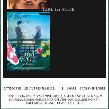
LIRE LA SUITE
CATÉGORIES :
LES AUTRES FILMS DE...
SHARE
4
COMMENTAIRES
TAGS :
EQUALIZER 2 D'ANTOINE FUQUA
,
A SILENT VOICE DE NAOKO
NAMADA
,
BONHOMME DE MARION VERNOUX
,
SOLLERS POINT -
BALTIMORE DE MATTHEW PORTERFIED