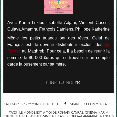
Avec Karim Leklou, Isabelle Adjani, Vincent Cassel,
Oulaya Amamra, François Damiens, Philippe Katherine
Même les petits truands ont des rêves. Celui de
François est de devenir distributeur exclusif des
Mr
Freeze
au Maghreb. Pour cela, il a besoin de réunir la
somme de 80 000 €uros qui se trouve sur un compte
gardé jalousement par sa mère.
LIRE LA SUITE
CATÉGORIES :
2 **** INDISPENSABLE
SHARE
11
COMMENTAIRES
TAGS :
LE MONDE EST À TOI DE ROMAIN GAVRAS
,
CINÉMA
,
KARIM
LEKLOU
,
ISABELLE ADJANI
,
VINCENT CASSEL
,
OULAYA AMAMRA
,
FRANÇOIS