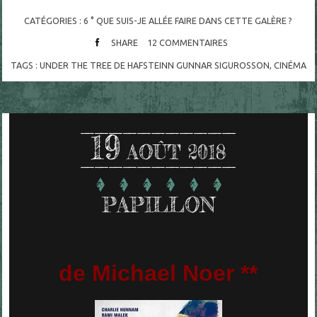
CATÉGORIES :
6 ° QUE SUIS-JE ALLÉE FAIRE DANS CETTE GALÈRE ?
SHARE
12
COMMENTAIRES
TAGS :
UNDER THE TREE DE HAFSTEINN GUNNAR SIGUROSSON
,
CINÉMA
19
AOÛT 2018
PAPILLON
de Michael Noer **