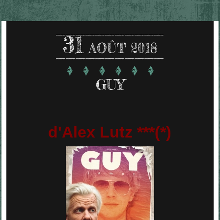
31
AOÛT 2018
GUY
d'Alex Lutz ***(*)