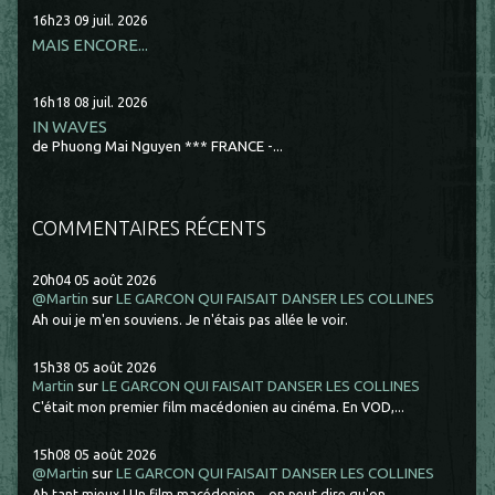
16h23
09
juil. 2026
MAIS ENCORE...
16h18
08
juil. 2026
IN WAVES
de Phuong Mai Nguyen *** FRANCE -...
COMMENTAIRES RÉCENTS
20h04
05
août 2026
@Martin
sur
LE GARCON QUI FAISAIT DANSER LES COLLINES
Ah oui je m'en souviens. Je n'étais pas allée le voir.
15h38
05
août 2026
Martin
sur
LE GARCON QUI FAISAIT DANSER LES COLLINES
C'était mon premier film macédonien au cinéma. En VOD,...
15h08
05
août 2026
@Martin
sur
LE GARCON QUI FAISAIT DANSER LES COLLINES
Ah tant mieux ! Un film macédonien... on peut dire qu'on...