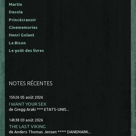
Martin
Dasola
Princécranoir
Cinememories
Henri Golant
Le Bison
Le goût des livres
NOTES RÉCENTES
15h26
05
août 2026
I WANT YOUR SEX
de Gregg Araki *** ETATS-UNIS...
14h38
03
août 2026
THE LAST VIKING
de Anders Thomas Jensen **** DANEMARK...