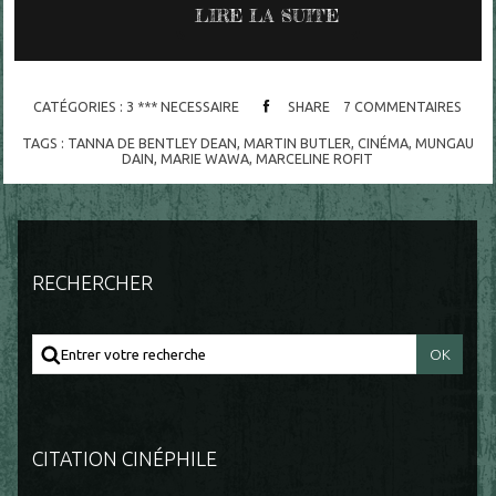
LIRE LA SUITE
CATÉGORIES :
3 *** NECESSAIRE
SHARE
7
COMMENTAIRES
TAGS :
TANNA DE BENTLEY DEAN
,
MARTIN BUTLER
,
CINÉMA
,
MUNGAU
DAIN
,
MARIE WAWA
,
MARCELINE ROFIT
RECHERCHER
CITATION CINÉPHILE