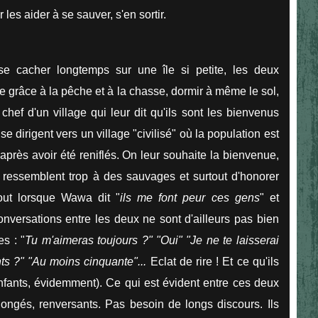
 les aider à se sauver, s'en sortir.
 se cacher longtemps sur une île si petite, les deux
e grâce à la pêche et à la chasse, dormir à même le sol,
 chef d'un village qui leur dit qu'ils sont les bienvenus
se dirigent vers un village "civilisé" où la population est
 après avoir été reniflés. On leur souhaite la bienvenue,
 ressemblent trop à des sauvages et surtout d'honorer
out lorsque Wawa dit "
ils me font peur ces gens
" et
onversations entre les deux ne sont d'ailleurs pas bien
s : "
Tu m'aimeras toujours ?" "Oui"
"Je ne te laisserai
s ?" "Au moins cinquante"...
Eclat de rire ! Et ce qu'ils
 enfants, évidemment). Ce qui est évident entre ces deux
rolongés, renversants. Pas besoin de longs discours. Ils