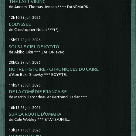
THE LAST VIKING
de Anders Thomas Jensen **** DANEMARK...
12h10
29
juil. 2026
L'ODYSSÉE
de Christopher Nolan ***(*)...
15h57
28
juil. 2026
SOUS LE CIEL DE KYOTO
de Akiko Oku *** JAPON avec...
20h05
27
juil. 2026
NOTRE HISTOIRE - CHRONIQUES DU CAIRE
d'Abu Bakr Shawky *** EGYPTE...
11h54
26
juil. 2026
DE LA COMÉDIE FRANCAISE
de Martin Darondeau et Bertrand Usclat ***...
16h13
25
juil. 2026
SUR LA ROUTE D'OMAHA
de Cole Webley *** ETATS-UNIS...
13h24
11
juil. 2026