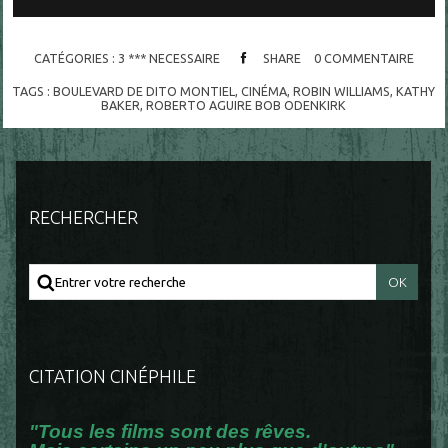
CATÉGORIES :
3 *** NECESSAIRE
SHARE
0
COMMENTAIRE
TAGS :
BOULEVARD DE DITO MONTIEL
,
CINÉMA
,
ROBIN WILLIAMS
,
KATHY
BAKER
,
ROBERTO AGUIRE BOB ODENKIRK
RECHERCHER
CITATION CINÉPHILE
"Tous les films sont des rêves.