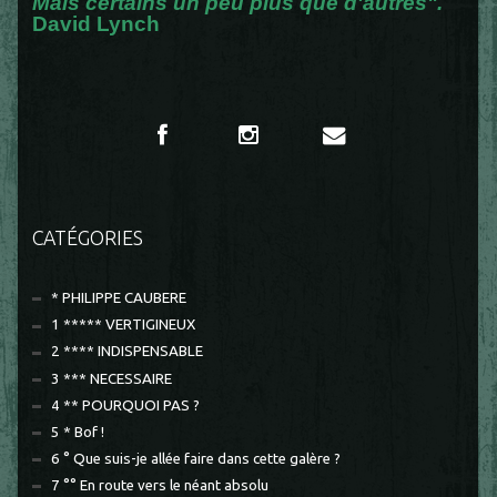
Mais certains un peu plus que d'autres".
David Lynch
CATÉGORIES
* PHILIPPE CAUBERE
1 ***** VERTIGINEUX
2 **** INDISPENSABLE
3 *** NECESSAIRE
4 ** POURQUOI PAS ?
5 * Bof !
6 ° Que suis-je allée faire dans cette galère ?
7 °° En route vers le néant absolu