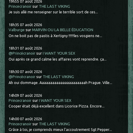
19h55
07
août 2026
Princecranoir
sur
THE LAST VIKING
Je suis allé me renseigner sur le terrible sort de ces...
18h35
07
août 2026
Valburge
sur
MARVIN OU LA BELLE ÉDUCATION
On ne boit pas de pastis à Xertigny !!!!!!les vosgiens ne...
18h31
07
août 2026
@Princécranoir
sur
I WANT YOUR SEX
Oui après ce grand calme les affaires vont reprendre. ça...
18h30
07
août 2026
@Princécranoir
sur
THE LAST VIKING
Ah oui dommage. Aaaaaaaaaaaaaaaaaaaaaah Prague. Ville...
14h09
07
août 2026
Princecranoir
sur
I WANT YOUR SEX
Cooper était déjà excellent dans Licorice Pizza. Encore...
14h00
07
août 2026
Princecranoir
sur
THE LAST VIKING
Grâce à toi, je comprends mieux l'accoutrement Sgt Pepper...