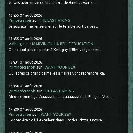
Je vais avoir envie de lire le livre de Binet et voir le...
19h55
07
août 2026
Princecranoir
sur
THE LAST VIKING
Je suis allé me renseigner sur le terrible sort de ces...
18h35
07
août 2026
Valburge
sur
MARVIN OU LA BELLE ÉDUCATION
On ne boit pas de pastis à Xertigny !!!!!!les vosgiens ne...
18h31
07
août 2026
@Princécranoir
sur
I WANT YOUR SEX
Oui après ce grand calme les affaires vont reprendre. ça...
18h30
07
août 2026
@Princécranoir
sur
THE LAST VIKING
Ah oui dommage. Aaaaaaaaaaaaaaaaaaaaaah Prague. Ville...
14h09
07
août 2026
Princecranoir
sur
I WANT YOUR SEX
Cooper était déjà excellent dans Licorice Pizza. Encore...
14h00
07
août 2026