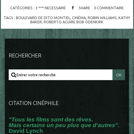
CATÉGORIES :
3 *** NECESSAIRE
SHARE
0
COMMENTAIRE
TAGS :
BOULEVARD DE DITO MONTIEL
,
CINÉMA
,
ROBIN WILLIAMS
,
KATHY
BAKER
,
ROBERTO AGUIRE BOB ODENKIRK
RECHERCHER
CITATION CINÉPHILE
"Tous les films sont des rêves.
Mais certains un peu plus que d'autres".
David Lynch