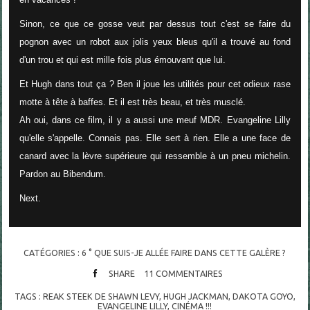
Sinon, ce que ce gosse veut par dessus tout c'est se faire du
pognon avec un robot aux jolis yeux bleus qu'il a trouvé au fond
d'un trou et qui est mille fois plus émouvant que lui.
Et Hugh dans tout ça ? Ben il joue les utilités pour cet odieux rase
motte à tête à baffes. Et il est très beau, et très musclé.
Ah oui, dans ce film, il y a aussi une meuf MDR. Evangeline Lilly
qu'elle s'appelle. Connais pas. Elle sert à rien. Elle a une face de
canard avec la lèvre supérieure qui ressemble à un pneu michelin.
Pardon au Bibendum.
Next.
CATÉGORIES :
6 ° QUE SUIS-JE ALLÉE FAIRE DANS CETTE GALÈRE ?
SHARE
11
COMMENTAIRES
TAGS :
REAK STEEK DE SHAWN LEVY
,
HUGH JACKMAN
,
DAKOTA GOYO
,
EVANGELINE LILLY
,
CINÉMA !!!