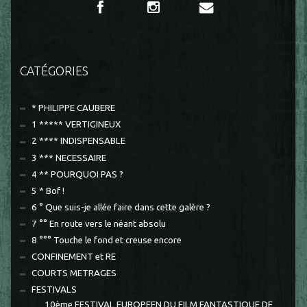
CATÉGORIES
* PHILIPPE CAUBERE
1 ***** VERTIGINEUX
2 **** INDISPENSABLE
3 *** NECESSAIRE
4 ** POURQUOI PAS ?
5 * Bof !
6 ° Que suis-je allée faire dans cette galère ?
7 °° En route vers le néant absolu
8 °°° Touche le fond et creuse encore
CONFINEMENT et RE
COURTS METRAGES
FESTIVALS
10ème FESTIVAL EUROPEEN DU FILM FANTASTIQUE DE