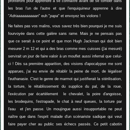
profiteront pour apprendre à se connaître avant de se tomber dans
les bras l'un de l'autre et que l'enquiquineur apprenne à dire
"
Adriaaaaaaaaaan
" euh "
papa
" et envoyez les violons !
Ne faites pas vos malins, vous savez très bien pourquoi je me suis
fourvoyée dans cette galère sans rame. Mais je ne pensais pas
que ce serait à ce point et que mon Hugh Jackman qui doit bien
mesurer 2 m 12 et qui a des bras comme mes cuisses (j'ai mesuré)
servirait un jour de faire valoir à un mouflet aussi infernal que celui-
ci ! Dès sa première apparition, des visions d'apocalypse me sont
apparues, j'ai eu envie de rétablir la peine de mort, de légaliser
l'euthanasie. C'est le genre de marmot qui justifierait la stérilisation,
la torture, le rétablissement du supplice du pal, de la roue,
l'exécution par écartèlement le chevalet, la poire d'angoisse,
les brodequins, l'estrapade, le chat à neuf queues, la torture par
l'eau et j'en passe. Un moujingue aussi insupportable ne peut
naître que dans l'esprit malade d'un scénariste sadique qui veut
faire payer cher au public ses échecs passés. Ce petit cabotin