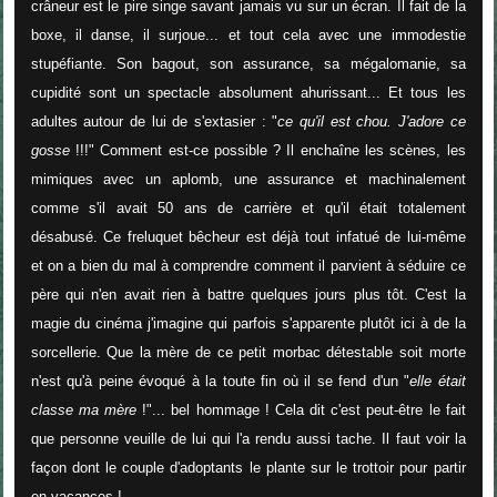
crâneur est le pire singe savant jamais vu sur un écran. Il fait de la
boxe, il danse, il surjoue... et tout cela avec une immodestie
stupéfiante. Son bagout, son assurance, sa mégalomanie, sa
cupidité sont un spectacle absolument ahurissant... Et tous les
adultes autour de lui de s'extasier : "
ce qu'il est chou. J'adore ce
gosse
!!!" Comment est-ce possible ? Il enchaîne les scènes, les
mimiques avec un aplomb, une assurance et machinalement
comme s'il avait 50 ans de carrière et qu'il était totalement
désabusé. Ce freluquet bêcheur est déjà tout infatué de lui-même
et on a bien du mal à comprendre comment il parvient à séduire ce
père qui n'en avait rien à battre quelques jours plus tôt. C'est la
magie du cinéma j'imagine qui parfois s'apparente plutôt ici à de la
sorcellerie. Que la mère de ce petit morbac détestable soit morte
n'est qu'à peine évoqué à la toute fin où il se fend d'un "
elle était
classe ma mère
!"... bel hommage ! Cela dit c'est peut-être le fait
que personne veuille de lui qui l'a rendu aussi tache. Il faut voir la
façon dont le couple d'adoptants le plante sur le trottoir pour partir
en vacances !