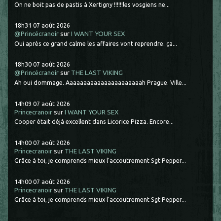
On ne boit pas de pastis à Xertigny !!!!!!les vosgiens ne...
18h31
07
août 2026
@Princécranoir
sur
I WANT YOUR SEX
Oui après ce grand calme les affaires vont reprendre. ça...
18h30
07
août 2026
@Princécranoir
sur
THE LAST VIKING
Ah oui dommage. Aaaaaaaaaaaaaaaaaaaaaah Prague. Ville...
14h09
07
août 2026
Princecranoir
sur
I WANT YOUR SEX
Cooper était déjà excellent dans Licorice Pizza. Encore...
14h00
07
août 2026
Princecranoir
sur
THE LAST VIKING
Grâce à toi, je comprends mieux l'accoutrement Sgt Pepper...
14h00
07
août 2026
Princecranoir
sur
THE LAST VIKING
Grâce à toi, je comprends mieux l'accoutrement Sgt Pepper...