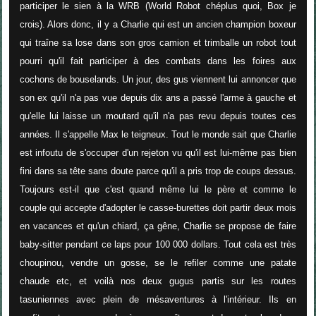
participer le sien à la WRB (World Robot chéplus quoi, Box je
crois). Alors donc, il y a Charlie qui est un ancien champion boxeur
qui traîne sa lose dans son gros camion et trimballe un robot tout
pourri qu'il fait participer à des combats dans les foires aux
cochons de bouselands. Un jour, des gus viennent lui annoncer que
son ex qu'il n'a pas vue depuis dix ans a passé l'arme à gauche et
qu'elle lui laisse un moutard qu'il n'a pas revu depuis toutes ces
années. Il s'appelle Max le teigneux. Tout le monde sait que Charlie
est infoutu de s'occuper d'un rejeton vu qu'il est lui-même pas bien
fini dans sa tête sans doute parce qu'il a pris trop de coups dessus.
Toujours est-il que c'est quand même lui le père et comme le
couple qui accepte d'adopter le casse-burettes doit partir deux mois
en vacances et qu'un chiard, ça gêne, Charlie se propose de faire
baby-sitter pendant ce laps pour 100 000 dollars. Tout cela est très
choupinou, vendre un gosse, se le refiler comme une patate
chaude etc, et voilà nos deux gugus partis sur les routes
tasuniennes avec plein de mésaventures à l'intérieur. Ils en