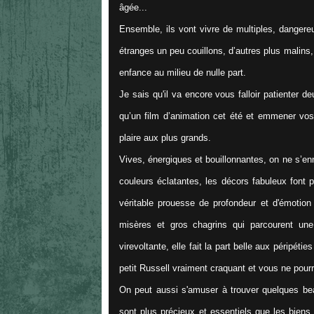
âgée...
Ensemble, ils vont vivre de multiples, dangere
étranges un peu couillons, d’autres plus malins
enfance au milieu de nulle part.
Je sais qu'il va encore vous falloir patienter d
qu’un film d’animation cet été et emmener vos en
plaire aux plus grands.
Vives, énergiques et bouillonnantes, on ne s’e
couleurs éclatantes, les décors fabuleux font pé
véritable prouesse de profondeur et d'émotion q
misères et gros chagrins qui parcourent u
virevoltante, elle fait la part belle aux péripé
petit Russell vraiment craquant et vous ne pourr
On peut aussi s'amuser à trouver quelques bea
sont plus précieux et essentiels que les biens 