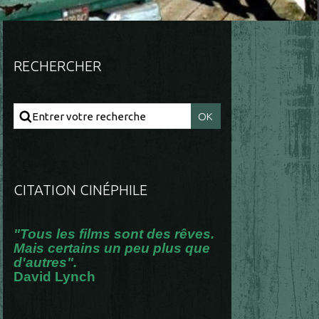
RECHERCHER
CITATION CINÉPHILE
"Tous les films sont des rêves.
Mais certains un peu plus que
d'autres".
David Lynch