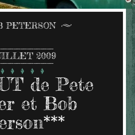
B PETERSON
UILLET 2009
UT de Pete
er et Bob
erson***