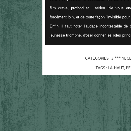
film grave, profond et... aérien. Ne vous en
forcément loin, et de toute façon "invisible pour
Enfin, il faut noter l'audace incontestable de
jeunesse triomphe, d'oser donner les rôles princi
CATÉGORIES :
3 *** NEC
TAGS :
LÀ-HAUT
,
PE