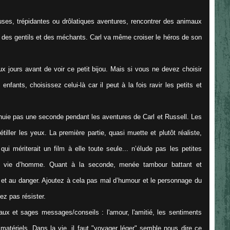
uses, trépidantes ou drôlatiques aventures, rencontrer des animaux
, des gentils et des méchants. Carl va même croiser le héros de son
eux jours avant de voir ce petit bijou. Mais si vous ne devez choisir
fants, choisissez celui-là car il peut à la fois ravir les petits et
nnuie pas une seconde pendant les aventures de Carl et Russell. Les
tiller les yeux. La première partie, quasi muette et plutôt réaliste,
ui mériterait un film à elle toute seule... n’élude pas les petites
ne vie d’homme. Quant à la seconde, menée tambour battant et
ties et au danger. Ajoutez à cela pas mal d’humour et le personnage du
ez pas résister.
ux et sages messages/conseils : l'amour, l'amitié, les sentiments
matériels. Dans la vie, il faut "voyager léger" semble nous dire ce