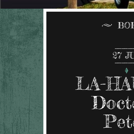
BO
27
J
LA-HA
Doct
Pet