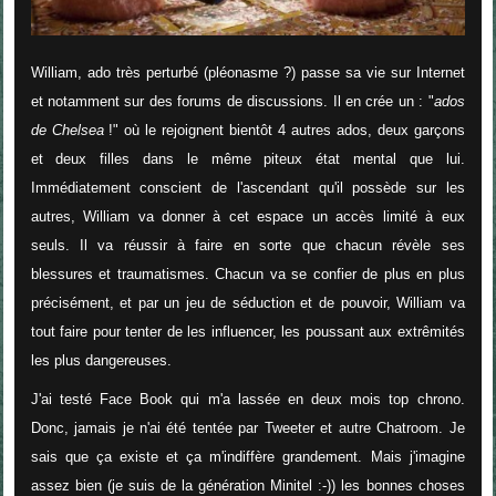
William, ado très perturbé (pléonasme ?) passe sa vie sur Internet
et notamment sur des forums de discussions. Il en crée un : "
ados
de Chelsea
!" où le rejoignent bientôt 4 autres ados, deux garçons
et deux filles dans le même piteux état mental que lui.
Immédiatement conscient de l'ascendant qu'il possède sur les
autres, William va donner à cet espace un accès limité à eux
seuls. Il va réussir à faire en sorte que chacun révèle ses
blessures et traumatismes. Chacun va se confier de plus en plus
précisément, et par un jeu de séduction et de pouvoir, William va
tout faire pour
tenter de les influencer, les poussant aux extrêmités
les plus dangereuses.
J'ai testé Face Book qui m'a lassée en deux mois top chrono.
Donc, jamais je n'ai été tentée par Tweeter et autre Chatroom. Je
sais que ça existe et ça m'indiffère grandement. Mais j'imagine
assez bien (je suis de la génération Minitel :-)) les bonnes choses