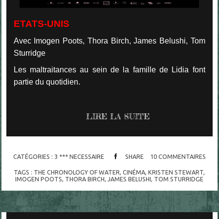
ETATS-UNIS
Avec Imogen Poots, Thora Birch, James Belushi, Tom
Sturridge
Les maltraitances au sein de la famille de Lidia font
partie du quotidien.
LIRE LA SUITE
CATÉGORIES :
3 *** NECESSAIRE
SHARE
10
COMMENTAIRES
TAGS :
THE CHRONOLOGY OF WATER
,
CINÉMA
,
KRISTEN STEWART
,
IMOGEN POOTS
,
THORA BIRCH
,
JAMES BELUSHI
,
TOM STURRIDGE