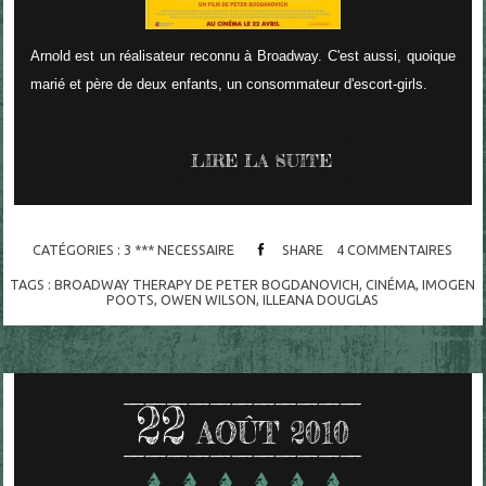
Arnold est un réalisateur reconnu à Broadway. C'est aussi, quoique
marié et père de deux enfants, un consommateur d'escort-girls.
LIRE LA SUITE
CATÉGORIES :
3 *** NECESSAIRE
SHARE
4
COMMENTAIRES
TAGS :
BROADWAY THERAPY DE PETER BOGDANOVICH
,
CINÉMA
,
IMOGEN
POOTS
,
OWEN WILSON
,
ILLEANA DOUGLAS
22
AOÛT 2010