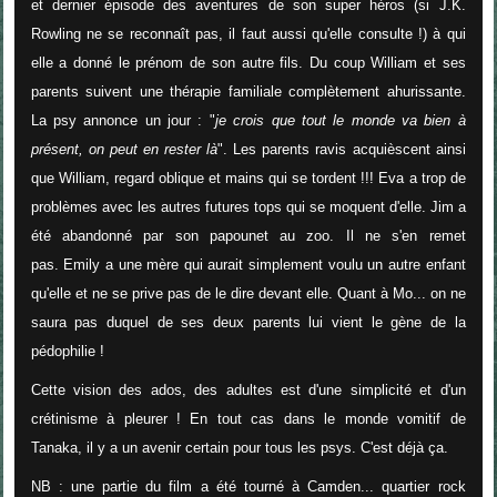
et dernier épisode des aventures de son super héros (si J.K.
Rowling ne se reconnaît pas, il faut aussi qu'elle consulte !) à qui
elle a donné le prénom de son autre fils. Du coup William et ses
parents suivent une thérapie familiale complètement ahurissante.
La psy annonce un jour : "
je crois que tout le monde va bien à
présent, on peut en rester là
". Les parents ravis acquièscent ainsi
que William, regard oblique et mains qui se tordent !!! Eva a trop de
problèmes avec les autres futures tops qui se moquent d'elle. Jim a
été abandonné par son papounet au zoo. Il ne s'en remet
pas. Emily a une mère qui aurait simplement voulu un autre enfant
qu'elle et ne se prive pas de le dire devant elle. Quant à Mo... on ne
saura pas duquel de ses deux parents lui vient le gène de la
pédophilie !
Cette vision des ados, des adultes est d'une simplicité et d'un
crétinisme à pleurer ! En tout cas dans le monde vomitif de
Tanaka, il y a un avenir certain pour tous les psys. C'est déjà ça.
NB : une partie du film a été tourné à Camden... quartier rock