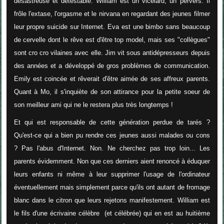
désastreuse et détestable. William est un vicelard, un pervers. Il
frôle l'extase, l'orgasme et le nirvana en regardant des jeunes filmer
leur propre suicide sur Internet. Eva est une bimbo sans beaucoup
de cervelle dont le rêve est d'être top model, mais ses "collègues"
sont cro cro vilaines avec elle. Jim vit sous antidépresseurs depuis
des années et a développé de gros problèmes de communication.
Emily est coincée et rêverait d'être aimée de ses affreux parents.
Quant à Mo, il s'inquiète de son attirance pour la petite soeur de
son meilleur ami qui ne le restera plus très longtemps !
Et qui est responsable de cette génération perdue de tarés ?
Qu'est-ce qui a bien pu rendre ces jeunes aussi malades ou cons
? Pas l'abus d'Internet. Non. Ne cherchez pas trop loin... Les
parents évidemment. Non que ces derniers aient renoncé à éduquer
leurs enfants ni même à leur supprimer l'usage de l'ordinateur
éventuellement mais simplement parce qu'ils ont autant de fromage
blanc dans le citron que leurs rejetons manifestement. William est
le fils d'une écrivaine célèbre (et célébrée) qui en est au huitième