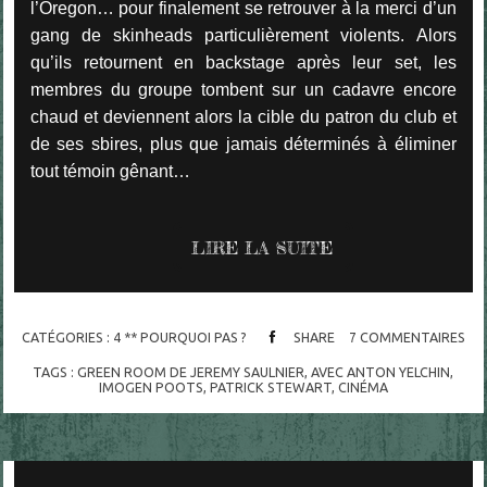
l’Oregon… pour finalement se retrouver à la merci d’un
gang de skinheads particulièrement violents. Alors
qu’ils retournent en backstage après leur set, les
membres du groupe tombent sur un cadavre encore
chaud et deviennent alors la cible du patron du club et
de ses sbires, plus que jamais déterminés à éliminer
tout témoin gênant…
LIRE LA SUITE
CATÉGORIES :
4 ** POURQUOI PAS ?
SHARE
7
COMMENTAIRES
TAGS :
GREEN ROOM DE JEREMY SAULNIER
,
AVEC ANTON YELCHIN
,
IMOGEN POOTS
,
PATRICK STEWART
,
CINÉMA