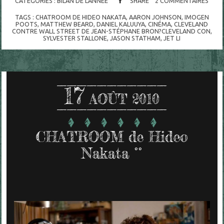
CATÉGORIES :
BILAN DE L'ANNEE
SHARE
2
COMMENTAIRES
TAGS :
CHATROOM DE HIDEO NAKATA
,
AARON JOHNSON
,
IMOGEN
POOTS
,
MATTHEW BEARD
,
DANIEL KALUUYA
,
CINÉMA
,
CLEVELAND
CONTRE WALL STREET DE JEAN-STÉPHANE BRON?CLEVELAND CON
,
SYLVESTER STALLONE
,
JASON STATHAM
,
JET LI
17
AOÛT 2010
CHATROOM de Hideo
Nakata °°