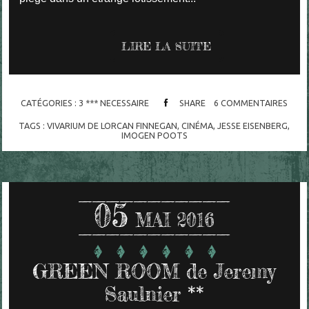
LIRE LA SUITE
CATÉGORIES :
3 *** NECESSAIRE
SHARE
6
COMMENTAIRES
TAGS :
VIVARIUM DE LORCAN FINNEGAN
,
CINÉMA
,
JESSE EISENBERG
,
IMOGEN POOTS
05
MAI 2016
GREEN ROOM de Jeremy
Saulnier **