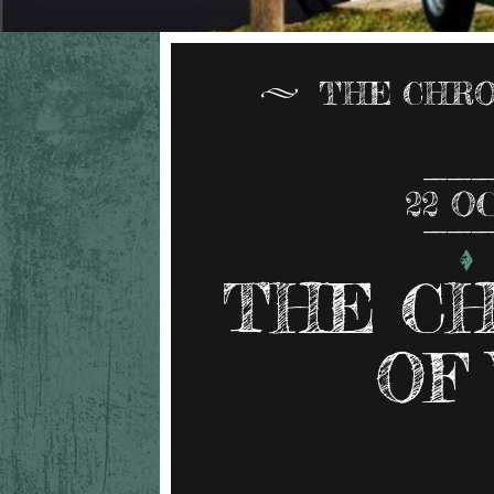
THE CHRO
22
O
THE C
OF