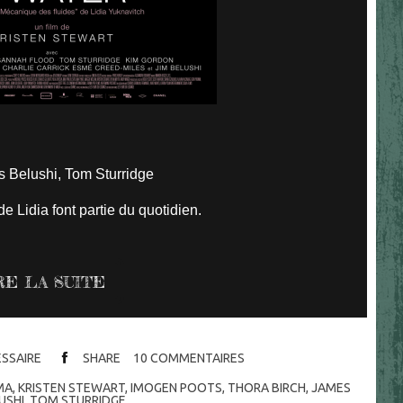
 Belushi, Tom Sturridge
de Lidia font partie du quotidien.
RE LA SUITE
ESSAIRE
SHARE
10
COMMENTAIRES
MA
,
KRISTEN STEWART
,
IMOGEN POOTS
,
THORA BIRCH
,
JAMES
USHI
,
TOM STURRIDGE