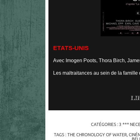
ETATS-UNIS
Avec Imogen Poots, Thora Birch, James
Les maltraitances au sein de la famille 
LI
CATÉGORIES :
3 *** NEC
TAGS :
THE CHRONOLOGY OF WATER
,
CINÉ
BEL