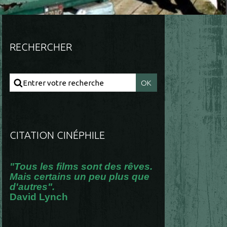
RECHERCHER
CITATION CINÉPHILE
"Tous les films sont des rêves.
Mais certains un peu plus que
d'autres".
David Lynch