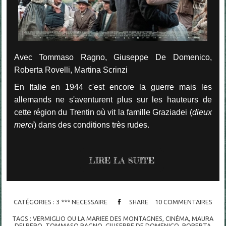
Avec Tommaso Ragno, Giuseppe De Domenico,
Roberta Rovelli, Martina Scrinzi
En Italie en 1944 c'est encore la guerre mais les
allemands ne s'aventurent plus sur les hauteurs de
cette région du Trentin où vit la famille Graziadei (
dieux
merci
) dans des conditions très rudes.
LIRE LA SUITE
CATÉGORIES :
3 *** NECESSAIRE
SHARE
10
COMMENTAIRES
TAGS :
VERMIGLIO OU LA MARIEE DES MONTAGNES
,
CINÉMA
,
MAURA
DELPERO
,
TOMMASO RAGNO
,
GIUSEPPE DE DOMENICO
,
ROBERTA