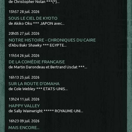
de Christopher Nolan ***(*)...
15h57
28
juil. 2026
SOUS LE CIEL DE KYOTO
de Akiko Oku *** JAPON avec...
20h05
27
juil. 2026
NOTRE HISTOIRE - CHRONIQUES DU CAIRE
d'Abu Bakr Shawky *** EGYPTE...
11h54
26
juil. 2026
DE LA COMÉDIE FRANCAISE
de Martin Darondeau et Bertrand Usclat ***...
16h13
25
juil. 2026
SUR LA ROUTE D'OMAHA
de Cole Webley *** ETATS-UNIS...
13h24
11
juil. 2026
HAPPY VALLEY
de Sally Wainwright ***** ROYAUME-UNI...
16h23
09
juil. 2026
MAIS ENCORE...