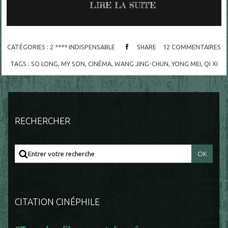
LIRE LA SUITE
CATÉGORIES :
2 **** INDISPENSABLE
SHARE
12
COMMENTAIRES
TAGS :
SO LONG
,
MY SON
,
CINÉMA
,
WANG JING-CHUN
,
YONG MEI
,
QI XI
RECHERCHER
CITATION CINÉPHILE