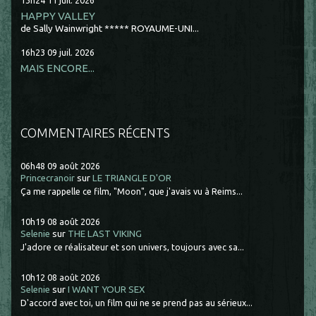
13h24
11
juil. 2026
HAPPY VALLEY
de Sally Wainwright ***** ROYAUME-UNI...
16h23
09
juil. 2026
MAIS ENCORE...
COMMENTAIRES RÉCENTS
06h48
09
août 2026
Princecranoir
sur
LE TRIANGLE D'OR
Ça me rappelle ce film, "Moon", que j'avais vu à Reims...
10h19
08
août 2026
Selenie
sur
THE LAST VIKING
J'adore ce réalisateur et son univers, toujours avec sa...
10h12
08
août 2026
Selenie
sur
I WANT YOUR SEX
D'accord avec toi, un film qui ne se prend pas au sérieux...