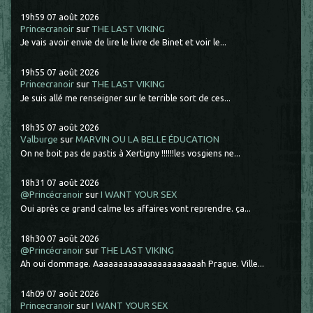
19h59
07
août 2026
Princecranoir
sur
THE LAST VIKING
Je vais avoir envie de lire le livre de Binet et voir le...
19h55
07
août 2026
Princecranoir
sur
THE LAST VIKING
Je suis allé me renseigner sur le terrible sort de ces...
18h35
07
août 2026
Valburge
sur
MARVIN OU LA BELLE ÉDUCATION
On ne boit pas de pastis à Xertigny !!!!!!les vosgiens ne...
18h31
07
août 2026
@Princécranoir
sur
I WANT YOUR SEX
Oui après ce grand calme les affaires vont reprendre. ça...
18h30
07
août 2026
@Princécranoir
sur
THE LAST VIKING
Ah oui dommage. Aaaaaaaaaaaaaaaaaaaaaah Prague. Ville...
14h09
07
août 2026
Princecranoir
sur
I WANT YOUR SEX