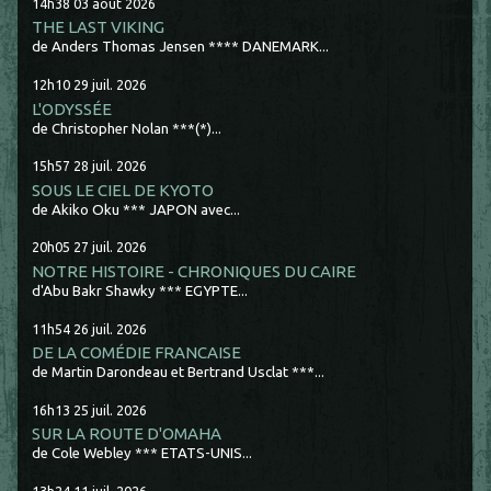
14h38
03
août 2026
THE LAST VIKING
de Anders Thomas Jensen **** DANEMARK...
12h10
29
juil. 2026
L'ODYSSÉE
de Christopher Nolan ***(*)...
15h57
28
juil. 2026
SOUS LE CIEL DE KYOTO
de Akiko Oku *** JAPON avec...
20h05
27
juil. 2026
NOTRE HISTOIRE - CHRONIQUES DU CAIRE
d'Abu Bakr Shawky *** EGYPTE...
11h54
26
juil. 2026
DE LA COMÉDIE FRANCAISE
de Martin Darondeau et Bertrand Usclat ***...
16h13
25
juil. 2026
SUR LA ROUTE D'OMAHA
de Cole Webley *** ETATS-UNIS...