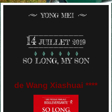
YONG MEI
14
JUILLET 2019
SO LONG, MY SON
de Wang Xiashuai ****