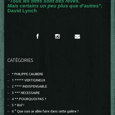
"Tous les films sont des rêves.
Mais certains un peu plus que d'autres".
David Lynch
CATÉGORIES
* PHILIPPE CAUBERE
1 ***** VERTIGINEUX
2 **** INDISPENSABLE
3 *** NECESSAIRE
4 ** POURQUOI PAS ?
5 * Bof !
6 ° Que suis-je allée faire dans cette galère ?