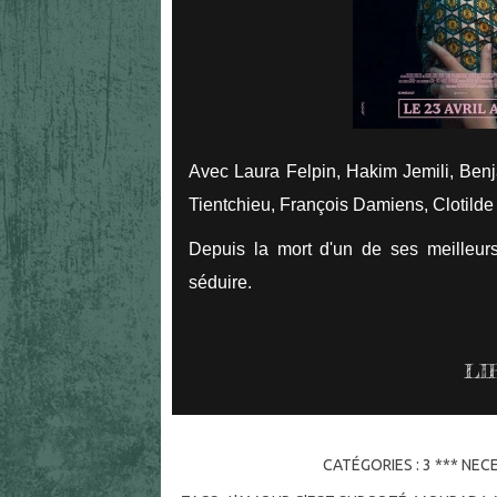
Avec Laura Felpin, Hakim Jemili, Ben
Tientchieu, François Damiens, Clotild
Depuis la mort d'un de ses meilleur
séduire.
LI
CATÉGORIES :
3 *** NEC