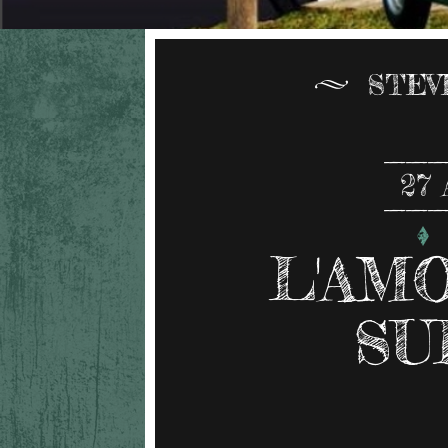
STEV
27
L'AM
SU