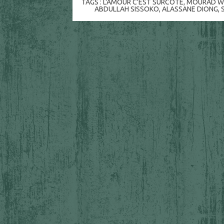
TAGS :
L'AMOUR C'EST SURCOTÉ
,
MOURAD W
ABDULLAH SISSOKO
,
ALASSANE DIONG
,