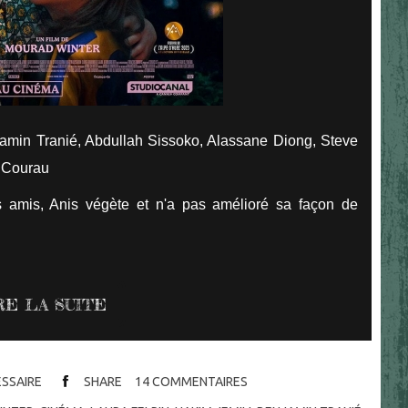
jamin Tranié, Abdullah Sissoko, Alassane Diong, Steve
e Courau
s amis, Anis végète et n'a pas amélioré sa façon de
RE LA SUITE
ESSAIRE
SHARE
14
COMMENTAIRES