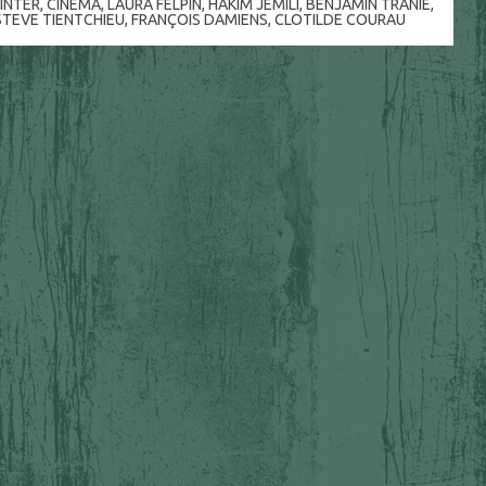
INTER
,
CINÉMA
,
LAURA FELPIN
,
HAKIM JEMILI
,
BENJAMIN TRANIÉ
,
STEVE TIENTCHIEU
,
FRANÇOIS DAMIENS
,
CLOTILDE COURAU