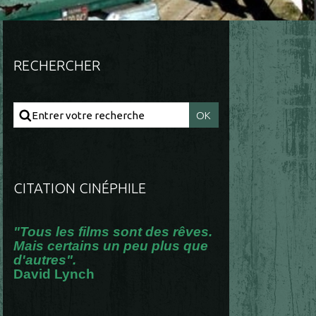
RECHERCHER
CITATION CINÉPHILE
"Tous les films sont des rêves.
Mais certains un peu plus que
d'autres".
David Lynch