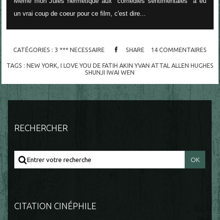
Même mon Jules hermétique aux "comédies sentimentales" a eu
un vrai coup de coeur pour ce film, c'est dire...
CATÉGORIES :
3 *** NECESSAIRE
SHARE
14
COMMENTAIRES
TAGS :
NEW YORK
,
I LOVE YOU DE FATIH AKIN YVAN ATTAL ALLEN HUGHES
SHUNJI IWAI WEN
RECHERCHER
CITATION CINÉPHILE