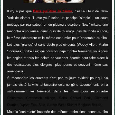
Il n'y a pas que
Paris qui dise Je t'aime
, c'est au tour de New-
York de clamer "I love you" selon un principe "simple" : un court
métrage par réalisateur, un ou plusieurs quartiers New-Yorkais, une
rencontre amoureuse, deux jours de tournage, pas de fondu au noir,
le même décorateur et le même costumier pour l'ensemble du film.
Les plus "grands" et sans doute plus évidents (Woody Allen, Martin
Scorsese, Spike Lee) qui nous ont déjà montré New-York sous tous
les angles et tous les points de vue sont écartés pour faire place à
des réalisateurs plus éloignés, plus jeunes et souvent même pas
américains.
Si reconnaître les quartiers n'est pas toujours évident pour qui n'a
jamais visité la ville tentaculaire cela ne gêne aucunement, on a
suffisamment vu New-York dans les films pour reconnaître
Chinatown,
Greenwich Village, S
oho,
Central Park,
Diamond
District,
l'Upper East Side,
l'Upper West Side et
Brighton Beach.
Mais la "contrainte" imposée des mêmes techniciens donne au film