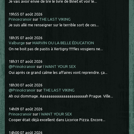
Je vais avoir envie de lire le livre de Binet et voir le...
19h55
07
août 2026
Princecranoir
sur
THE LAST VIKING
Je suis allé me renseigner sur le terrible sort de ces...
18h35
07
août 2026
Valburge
sur
MARVIN OU LA BELLE ÉDUCATION
On ne boit pas de pastis à Xertigny !!!!!!les vosgiens ne...
18h31
07
août 2026
@Princécranoir
sur
I WANT YOUR SEX
Oui après ce grand calme les affaires vont reprendre. ça...
18h30
07
août 2026
@Princécranoir
sur
THE LAST VIKING
Ah oui dommage. Aaaaaaaaaaaaaaaaaaaaaah Prague. Ville...
14h09
07
août 2026
Princecranoir
sur
I WANT YOUR SEX
Cooper était déjà excellent dans Licorice Pizza. Encore...
14h00
07
août 2026