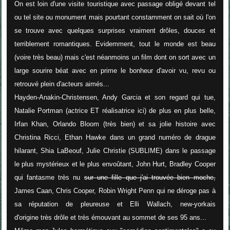
On est loin d'une visite touristique avec passage obligé devant tel
ou tel site ou monument mais pourtant constamment on sait où l'on
se trouve avec quelques surprises vraiment drôles, douces et
terriblement romantiques. Evidemment, tout le monde est beau
(voire très beau) mais c
'est néanmoins un film dont on sort avec un
large sourire béat avec en prime le bonheur d'avoir vu, revu ou
retrouvé plein d'acteurs aimés...
Hayden-Anakin-Christensen, Andy Garcia et son regard qui tue,
Natalie Portman (actrice ET réalisatrice ici) de plus en plus belle,
Irfan Khan, Orlando Bloom (très bien) et sa jolie histoire avec
Christina Ricci, Ethan Hawke dans un grand numéro de drague
hilarant, Shia LaBeouf, Julie Christie (SUBLIME) dans le passage
le plus mystérieux et le plus envoûtant, John Hurt, Bradley Cooper
qui fantasme très nu
sur une fille que j'ai trouvée bien moche,
James Caan, Chris Cooper, Robin Wright Penn qui ne déroge pas à
sa réputation de pleureuse et Elli Wallach, new-yorkais
d'origine très drôle et très émouvant au sommet de ses 95 ans...