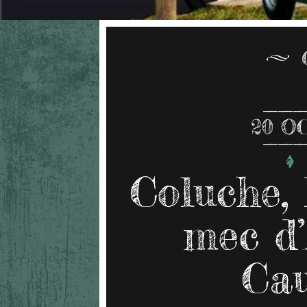
20
O
Coluche, 
mec d’
Cau