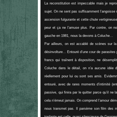
La reconstitution est impeccable mais je rep
sujet. On ne sent pas suffisamment l’angoisse 
ascension fulgurante et cette chute vertigineuse
peur et ça ne l’amuse plus. Par contre, on no
gauche en 1981, nous la devons à Coluche…
Par ailleurs, on est accablé de scènes sur la
désinvolture… Entouré d’une cour de parasites p
francs qui traînent à disposition, ne désemp
Coluche dans le détail, on n’a aucune idée de
réellement pour lui ou sont ses amis. Evidemm
entouré, avec de rares moments d’intimité (en
passive, qui finira par le quitter parce qu’il ne
cela n’émeut jamais. On comprend l’amour démes
nous transmet pas. Il parsème son film des me
tordante est celle, quasi silencieuse de George