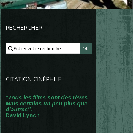
RECHERCHER
CITATION CINÉPHILE
"Tous les films sont des rêves.
Mais certains un peu plus que
d'autres".
David Lynch