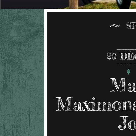
S
20
DÉ
Ma
Maximons
Jo