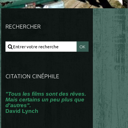
RECHERCHER
CITATION CINÉPHILE
"Tous les films sont des rêves.
Mais certains un peu plus que
d'autres".
David Lynch