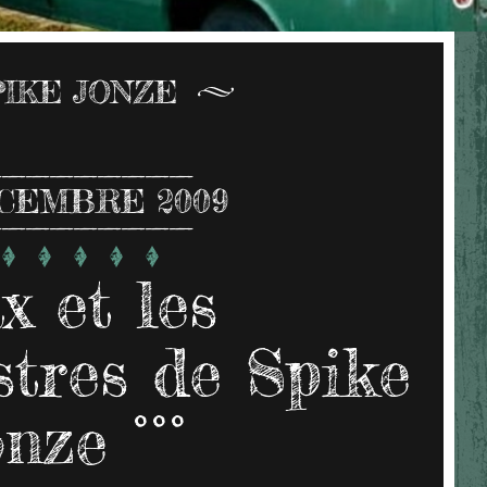
PIKE JONZE
CEMBRE 2009
x et les
tres de Spike
nze °°°