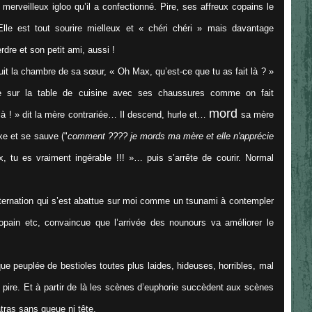
erveilleux igloo qu’il a confectionné. Pire, ses affreux copains le
lle est tout sourire mielleux et
« chéri chéri »
mais davantage
rdre et son petit ami, aussi !
étruit la chambre de sa sœur, «
Oh Max, qu’est-ce que tu as fait là
? »
te sur la table de cuisine avec ses chaussures comme on fait
mord
là
! » dit la mère contrariée… Il descend, hurle et…
sa mère
e et se sauve ("
comment ???? je mords ma mère et elle n'apprécie
, tu es vraiment ingérable
!!! »… puis s’arrête de courir. Normal
ternation qui s’est abattue sur moi comme un tsunami à contempler
opain etc, convaincue que l’arrivée des nounours va améliorer le
que peuplée de bestioles toutes plus laides, hideuses, horribles, mal
 pire. Et à partir de là les scènes d’euphorie succèdent aux scènes
tras sans queue ni tête.