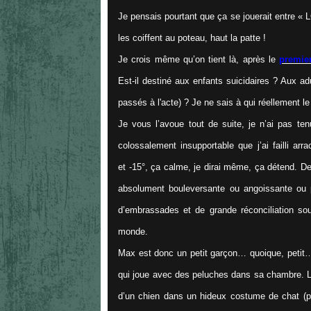
Je pensais pourtant que ça se jouerait entre «
les coiffent au poteau, haut la patte !
Je crois même qu’on tient là, après le
premier
Est-il destiné aux enfants suicidaires ? Aux ad
passés à l'acte) ? Je ne sais à qui réellement l
Je vous l’avoue tout de suite, je n’ai pas ten
colossalement insupportable que j’ai failli arr
et -15°, ça calme, je dirai même, ça détend. D
absolument bouleversante ou angoissante ou par
d’embrassades et de grande réconciliation so
monde.
Max est donc un petit garçon… quoique, petit…
qui joue avec des peluches dans sa chambre. La 
d’un chien dans un hideux costume de chat (par