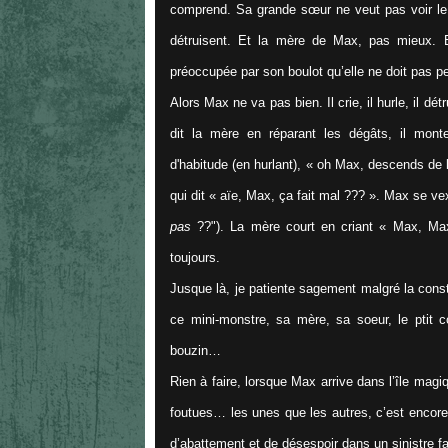
comprend. Sa grande sœur ne veut pas voir le m
détruisent. Et la mère de Max, pas mieux. E
préoccupée par son boulot qu’elle ne doit pas pe
Alors Max ne va pas bien. Il crie, il hurle, il d
dit la mère en réparant les dégâts, il mon
d'habitude (en hurlant), «
oh Max, descends de 
qui dit «
aïe, Max, ça fait mal
??? ». Max se vex
pas
??"). La mère court en criant «
Max, Max
toujours.
Jusque là, je patiente sagement malgré la cons
ce mini-monstre, sa mère, sa soeur, le ptit c
bouzin…
Rien à faire, lorsque Max arrive dans l’île magi
foutues… les unes que les autres, c’est encore
d’abattement et de désespoir dans un sinistre fa