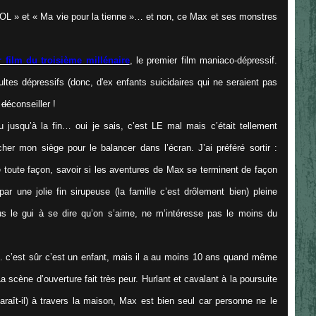
 LOL » et « Ma vie pour la tienne »… et non, ce Max et ses monstres
 film du troisième millénaire
, le premier film maniaco-dépressif.
ultes dépressifs (donc, d'ex enfants suicidaires qui ne seraient pas
e
dé
conseiller !
u jusqu’à la fin… oui je sais, c’est LE mal mais c’était tellement
acher mon siège pour le balancer dans l’écran. J’ai préféré sortir :
e toute façon, savoir si les aventures de Max se terminent de façon
 une jolie fin sirupeuse (la famille c’est drôlement bien) pleine
us le gui à se dire qu’on s’aime, ne m’intéresse pas le moins du
 c’est sûr c’est un enfant, mais il a au moins 10 ans quand même
scène d’ouverture fait très peur. Hurlant et cavalant à la poursuite
aît-il) à travers la maison, Max est bien seul car personne ne le