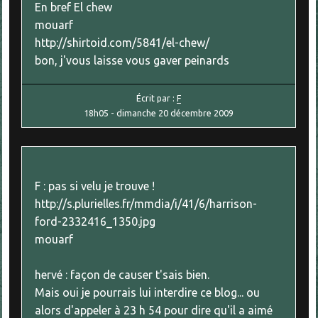
En bref El chew
mouarf
http://shirtoid.com/5841/el-chew/
bon, j'vous laisse vous gaver peinards
Écrit par :
F
18h05
-
dimanche 20
décembre 2009
F : pas si velu je trouve !
http://s.plurielles.fr/mmdia/i/41/6/harrison-
ford-2332416_1350.jpg
mouarf
hervé : façon de causer t'sais bien.
Mais oui je pourrais lui interdire ce blog... ou
alors d'appeler à 23 h 54 pour dire qu'il a aimé