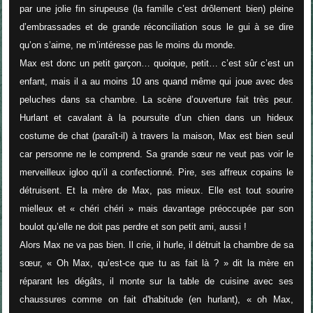
par une jolie fin sirupeuse (la famille c’est drôlement bien) pleine
d’embrassades et de grande réconciliation sous le gui à se dire
qu’on s’aime, ne m’intéresse pas le moins du monde.
Max est donc un petit garçon… quoique, petit… c’est sûr c’est un
enfant, mais il a au moins 10 ans quand même qui joue avec des
peluches dans sa chambre. La scène d’ouverture fait très peur.
Hurlant et cavalant à la poursuite d’un chien dans un hideux
costume de chat (paraît-il) à travers la maison, Max est bien seul
car personne ne le comprend. Sa grande sœur ne veut pas voir le
merveilleux igloo qu’il a confectionné. Pire, ses affreux copains le
détruisent. Et la mère de Max, pas mieux. Elle est tout sourire
mielleux et
« chéri chéri »
mais davantage préoccupée par son
boulot qu’elle ne doit pas perdre et son petit ami, aussi !
Alors Max ne va pas bien. Il crie, il hurle, il détruit la chambre de sa
sœur, «
Oh Max, qu’est-ce que tu as fait là
? » dit la mère en
réparant les dégâts, il monte sur la table de cuisine avec ses
chaussures comme on fait d'habitude (en hurlant), «
oh Max,