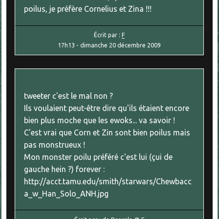
poilus, je préfère Cornelius et Zina !!!
Écrit par :
F
17h13
-
dimanche 20
décembre 2009
tweeter c'est le mal non ?
Ils voulaient peut-être dire qu'ils étaient encore
bien plus moche que les ewoks... va savoir !
C'est vrai que Corn et Zin sont bien poilus mais
pas monstrueux !
Mon monster poilu préféré c'est lui (çui de
gauche hein ?) forever :
http://acct.tamu.edu/smith/starwars/Chewbacc
a_w_Han_Solo_ANH.jpg