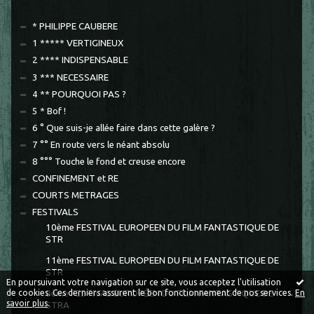
* PHILIPPE CAUBERE
1 ***** VERTIGINEUX
2 **** INDISPENSABLE
3 *** NECESSAIRE
4 ** POURQUOI PAS ?
5 * Bof !
6 ° Que suis-je allée faire dans cette galère ?
7 °° En route vers le néant absolu
8 °°° Touche le fond et creuse encore
CONFINEMENT et RE
COURTS METRAGES
FESTIVALS
10ème FESTIVAL EUROPEEN DU FILM FANTASTIQUE DE
STR
11ème FESTIVAL EUROPEEN DU FILM FANTASTIQUE DE
STR
En poursuivant votre navigation sur ce site, vous acceptez l'utilisation
de cookies. Ces derniers assurent le bon fonctionnement de nos services.
En
8ème FESTIVAL EUROPÉEN DU FILM FANTASTIQUE DE
savoir plus
.
STRA