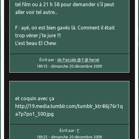
tel film ou à 21 h 58 pour demander s'il peut
aller voir tel autre...
F : ayé, on est bien gavés là. Comment il était
trop véner j'te jure !!!
L'est beau El Chew.
Écrit par :
de Pascale @ F @ hervé
18h15
-
dimanche 20
décembre 2009
et coquin avec ça
http://19.media.tumblr.com/tumblr_ktr4l6j76r1q
a7p7po1_500.jpg
Écrit par :
F
18h25
-
dimanche 20
décembre 2009