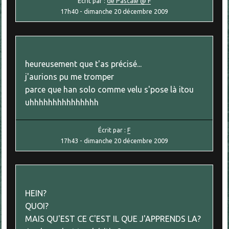
Écrit par :
de Pascale @ F
17h40
-
dimanche 20
décembre 2009
heureusement que t'as précisé...
j'aurions pu me tromper
parce que han solo comme velu s'pose là itou
uhhhhhhhhhhhhhhh
Écrit par :
F
17h43
-
dimanche 20
décembre 2009
HEIN?
QUOI?
MAIS QU'EST CE C'EST IL QUE J'APPRENDS LA?