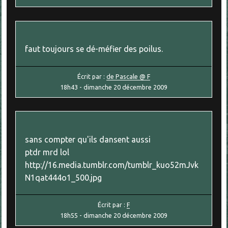
faut toujours se dé-méfier des poilus.
Écrit par :
de Pascale @ F
18h43
-
dimanche 20
décembre 2009
sans compter qu'ils dansent aussi
ptdr mrd lol
http://16.media.tumblr.com/tumblr_kuo52mJvk
N1qat444o1_500.jpg
Écrit par :
F
18h55
-
dimanche 20
décembre 2009