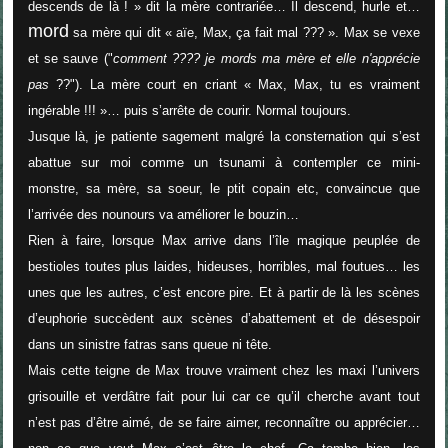
descends de là
! » dit la mère contrariée… Il descend, hurle et…
mord
sa mère qui dit «
aïe, Max, ça fait mal
??? ». Max se vexe
et se sauve ("
comment ???? je mords ma mère et elle n'apprécie
pas
??"). La mère court en criant «
Max, Max, tu es vraiment
ingérable
!!! »… puis s’arrête de courir. Normal toujours.
Jusque là, je patiente sagement malgré la consternation qui s’est
abattue sur moi comme un tsunami à contempler ce mini-
monstre, sa mère, sa soeur, le ptit copain etc, convaincue que
l’arrivée des nounours va améliorer le bouzin…
Rien à faire, lorsque Max arrive dans l’île magique peuplée de
bestioles toutes plus laides, hideuses, horribles, mal foutues… les
unes que les autres, c’est encore pire. Et à partir de là les scènes
d’euphorie succèdent aux scènes d’abattement et de désespoir
dans un sinistre fatras sans queue ni tête.
Mais cette teigne de Max trouve vraiment chez les maxi l’univers
grisouille et verdâtre fait pour lui car ce qu’il cherche avant tout
n’est pas d’être aimé, de se faire aimer, reconnaître ou apprécier…