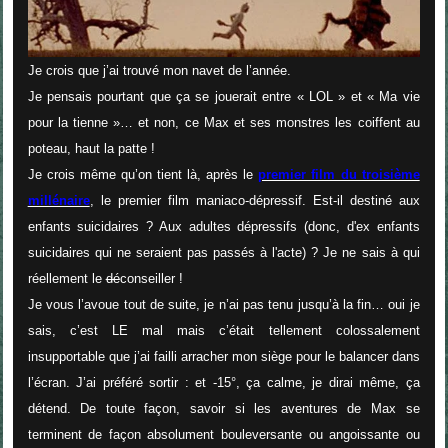
Je crois que j’ai trouvé mon navet de l’année.
Je pensais pourtant que ça se jouerait entre « LOL » et « Ma vie
pour la tienne »… et non, ce Max et ses monstres les coiffent au
poteau, haut la patte !
Je crois même qu’on tient là, après le
premier film du troisième
millénaire
, le premier film maniaco-dépressif. Est-il destiné aux
enfants suicidaires ? Aux adultes dépressifs (donc, d'ex enfants
suicidaires qui ne seraient pas passés à l'acte) ? Je ne sais à qui
réellement le
dé
conseiller !
Je vous l’avoue tout de suite, je n’ai pas tenu jusqu’à la fin… oui je
sais, c’est LE mal mais c’était tellement colossalement
insupportable que j’ai failli arracher mon siège pour le balancer dans
l’écran. J’ai préféré sortir : et -15°, ça calme, je dirai même, ça
détend. De toute façon, savoir si les aventures de Max se
terminent de façon absolument bouleversante ou angoissante ou