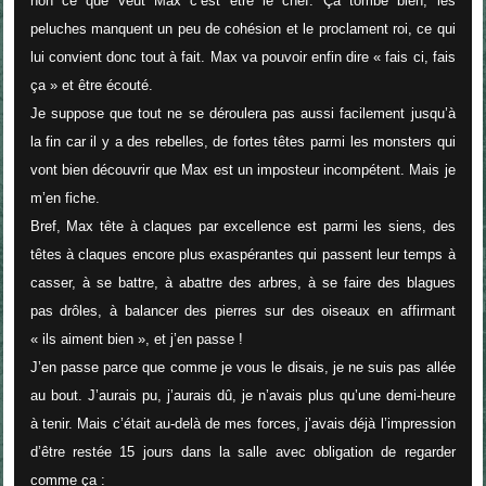
non ce que veut Max c’est être le chef. Ça tombe bien, les
peluches manquent un peu de cohésion et le proclament roi, ce qui
lui convient donc tout à fait. Max va pouvoir enfin dire «
fais ci, fais
ça
» et être écouté.
Je suppose que tout ne se déroulera pas aussi facilement jusqu’à
la fin car il y a des rebelles, de fortes têtes parmi les monsters qui
vont bien découvrir que Max est un imposteur incompétent. Mais je
m’en fiche.
Bref, Max tête à claques par excellence est parmi les siens, des
têtes à claques encore plus exaspérantes qui passent leur temps à
casser, à se battre, à abattre des arbres, à se faire des blagues
pas drôles, à balancer des pierres sur des oiseaux en affirmant
«
ils aiment bien
», et j’en passe !
J’en passe parce que comme je vous le disais, je ne suis pas allée
au bout. J’aurais pu, j’aurais dû, je n’avais plus qu’une demi-heure
à tenir. Mais c’était au-delà de mes forces, j’avais déjà l’impression
d’être restée 15 jours dans la salle avec obligation de regarder
comme ça :