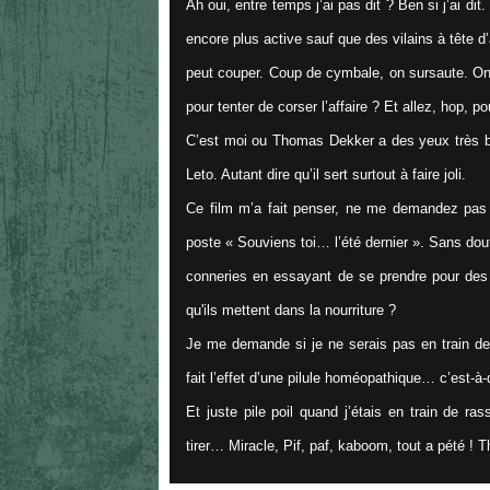
Ah oui, entre temps j’ai pas dit ? Ben si j’ai dit
encore plus active sauf que des vilains à tête
peut couper. Coup de cymbale, on sursaute. On
pour tenter de corser l’affaire ? Et allez, hop, p
C’est moi ou Thomas Dekker a des yeux très ble
Leto. Autant dire qu’il sert surtout à faire joli.
Ce film m’a fait penser, ne me demandez pas 
poste « Souviens toi… l’été dernier ». Sans dout
conneries en essayant de se prendre pour des 
qu'ils mettent dans la nourriture ?
Je me demande si je ne serais pas en train de
fait l’effet d’une pilule homéopathique… c’est-à-
Et juste pile poil quand j’étais en train de r
tirer… Miracle, Pif, paf, kaboom, tout a pété ! 