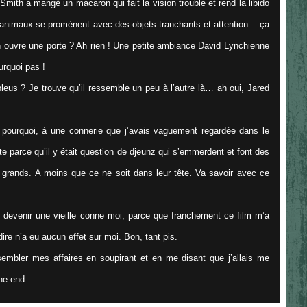
. Smith a mangé un macaron qui fait la vision trouble et rend la libido
 d’animaux se promènent avec des objets tranchants et attention… ça
 ouvre une porte ? Ah rien ! Une petite ambiance David Lynchienne
ourquoi pas !
us ? Je trouve qu’il ressemble un peu à l’autre là… ah oui, Jared
pourquoi, à une connerie que j’avais vaguement regardée dans le
e parce qu’il y était question de djeunz qui s’emmerdent et font des
grands. A moins que ce ne soit dans leur tête. Va savoir avec ce
 devenir une vieille conne moi, parce que franchement ce film m’a
dire n’a eu aucun effet sur moi. Bon, tant pis.
assembler mes affaires en soupirant et en me disant que j’allais me
The end.