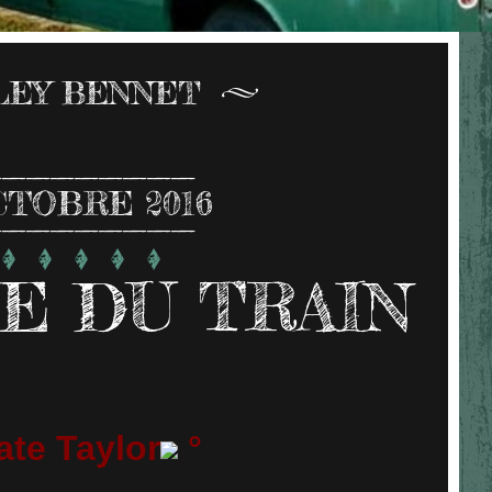
LEY BENNET
CTOBRE 2016
LE DU TRAIN
ate Taylor
°