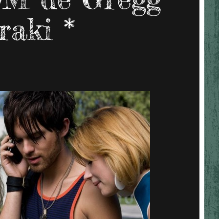
raki *