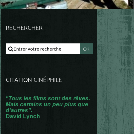
RECHERCHER
CITATION CINÉPHILE
"Tous les films sont des rêves.
Mais certains un peu plus que
d'autres".
David Lynch