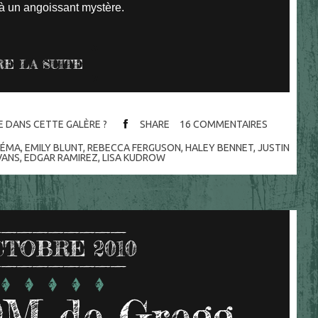
 à un angoissant mystère.
RE LA SUITE
RE DANS CETTE GALÈRE ?
SHARE
16
COMMENTAIRES
NÉMA
,
EMILY BLUNT
,
REBECCA FERGUSON
,
HALEY BENNET
,
JUSTIN
VANS
,
EDGAR RAMIREZ
,
LISA KUDROW
CTOBRE 2010
M de Gregg