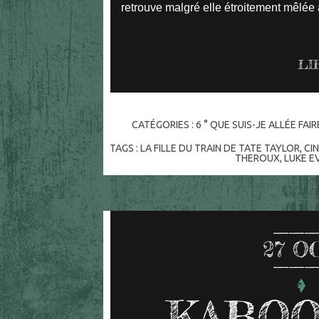
retrouve malgré elle étroitement mêlée
LI
CATÉGORIES :
6 ° QUE SUIS-JE ALLÉE FAI
TAGS :
LA FILLE DU TRAIN DE TATE TAYLOR
,
CI
THEROUX
,
LUKE E
27
O
KABOO