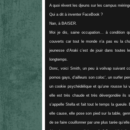
A quoi rêvent les djeuns sur les campus méring
Qui a dit à inventer FaceBook ?
Nan, à BAISER.
Moi je dis, saine occupation… à condition q
couverts car tout le monde n’a pas eu la ch
jeunesse d’Araki c’est de jouir dans toutes 
longtemps.
Donc, voici Smith, un peu à voilvap suivant co
pornos gays, d’ailleurs son coloc’, un surfer per
un cookie psychédélique et qu’une rousse lui v
elle est très chaude et très dévergondée ils s
s’appelle Stella et fait tout le temps la gueule.
elle cause, elle pose son pied sur la table, g
de se faire couillonner par une plus tarée qu’elle