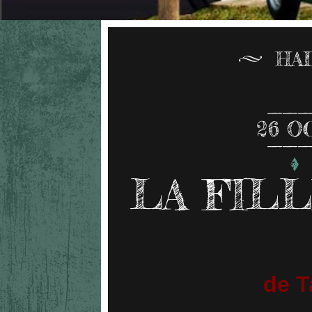
HA
26
O
LA FIL
de T