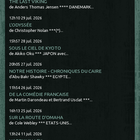
THE LAST VIKING
de Anders Thomas Jensen **** DANEMARK...
12h10
29
juil. 2026
L'ODYSSÉE
de Christopher Nolan ***(*)...
15h57
28
juil. 2026
SOUS LE CIEL DE KYOTO
de Akiko Oku *** JAPON avec...
20h05
27
juil. 2026
NOTRE HISTOIRE - CHRONIQUES DU CAIRE
d'Abu Bakr Shawky *** EGYPTE...
11h54
26
juil. 2026
DE LA COMÉDIE FRANCAISE
de Martin Darondeau et Bertrand Usclat ***...
16h13
25
juil. 2026
SUR LA ROUTE D'OMAHA
de Cole Webley *** ETATS-UNIS...
13h24
11
juil. 2026