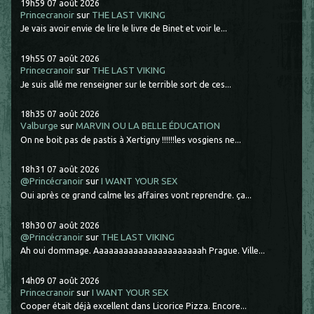
19h59
07
août 2026
Princecranoir
sur
THE LAST VIKING
Je vais avoir envie de lire le livre de Binet et voir le...
19h55
07
août 2026
Princecranoir
sur
THE LAST VIKING
Je suis allé me renseigner sur le terrible sort de ces...
18h35
07
août 2026
Valburge
sur
MARVIN OU LA BELLE ÉDUCATION
On ne boit pas de pastis à Xertigny !!!!!!les vosgiens ne...
18h31
07
août 2026
@Princécranoir
sur
I WANT YOUR SEX
Oui après ce grand calme les affaires vont reprendre. ça...
18h30
07
août 2026
@Princécranoir
sur
THE LAST VIKING
Ah oui dommage. Aaaaaaaaaaaaaaaaaaaaaah Prague. Ville...
14h09
07
août 2026
Princecranoir
sur
I WANT YOUR SEX
Cooper était déjà excellent dans Licorice Pizza. Encore...