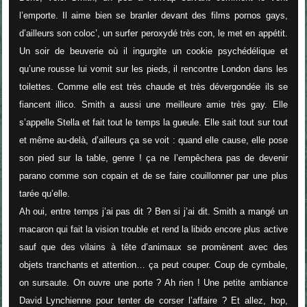
l’emporte. Il aime bien se branler devant des films pornos gays,
d’ailleurs son coloc’, un surfer peroxydé très con, le met en appétit.
Un soir de beuverie où il ingurgite un cookie psychédélique et
qu’une rousse lui vomit sur les pieds, il rencontre London dans les
toilettes. Comme elle est très chaude et très dévergondée ils se
fiancent illico. Smith a aussi une meilleure amie très gay. Elle
s’appelle Stella et fait tout le temps la gueule. Elle sait tout sur tout
et même au-delà, d’ailleurs ça se voit : quand elle cause, elle pose
son pied sur la table, genre ! ça ne l’empêchera pas de devenir
parano comme son copain et de se faire couillonner par une plus
tarée qu’elle.
Ah oui, entre temps j’ai pas dit ? Ben si j’ai dit. Smith a mangé un
macaron qui fait la vision trouble et rend la libido encore plus active
sauf que des vilains à tête d’animaux se promènent avec des
objets tranchants et attention… ça peut couper. Coup de cymbale,
on sursaute. On ouvre une porte ? Ah rien ! Une petite ambiance
David Lynchienne pour tenter de corser l’affaire ? Et allez, hop,