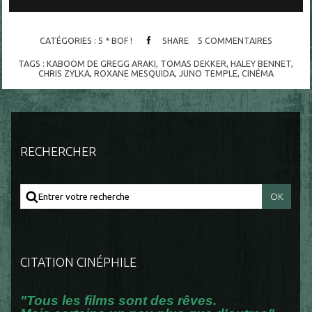
CATÉGORIES :
5 * BOF !
SHARE
5
COMMENTAIRES
TAGS :
KABOOM DE GREGG ARAKI
,
TOMAS DEKKER
,
HALEY BENNET
,
CHRIS ZYLKA
,
ROXANE MESQUIDA
,
JUNO TEMPLE
,
CINÉMA
RECHERCHER
CITATION CINÉPHILE
"Tous les films sont des rêves.