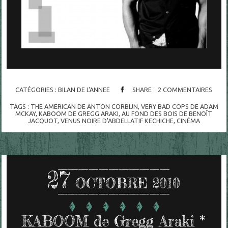
CATÉGORIES :
BILAN DE L'ANNEE
SHARE
2
COMMENTAIRES
TAGS :
THE AMERICAN DE ANTON CORBIJN
,
VERY BAD COPS DE ADAM
MCKAY
,
KABOOM DE GREGG ARAKI
,
AU FOND DES BOIS DE BENOÎT
JACQUOT
,
VENUS NOIRE D'ABDELLATIF KECHICHE
,
CINÉMA
27
OCTOBRE 2010
KABOOM de Gregg Araki *