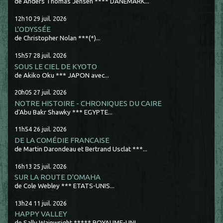
de Anders Thomas Jensen **** DANEMARK...
12h10
29
juil. 2026
L'ODYSSÉE
de Christopher Nolan ***(*)...
15h57
28
juil. 2026
SOUS LE CIEL DE KYOTO
de Akiko Oku *** JAPON avec...
20h05
27
juil. 2026
NOTRE HISTOIRE - CHRONIQUES DU CAIRE
d'Abu Bakr Shawky *** EGYPTE...
11h54
26
juil. 2026
DE LA COMÉDIE FRANCAISE
de Martin Darondeau et Bertrand Usclat ***...
16h13
25
juil. 2026
SUR LA ROUTE D'OMAHA
de Cole Webley *** ETATS-UNIS...
13h24
11
juil. 2026
HAPPY VALLEY
de Sally Wainwright ***** ROYAUME-UNI...