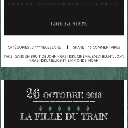
moindre bruit. S’ils vous entendent, il est déjà trop tard.
LIRE LA SUITE
CATÉGORIES :
3 *** NECESSAIRE
SHARE
16
COMMENTAIRES
TAGS :
SANS UN BRUIT DE JOHN KRAZINSKI
,
CINÉMA
,
EMILY BLUNT
,
JOHN
KRAZINSKI
,
MILLICENT SIMMONDS
,
NOAH
26
OCTOBRE 2016
LA FILLE DU TRAIN