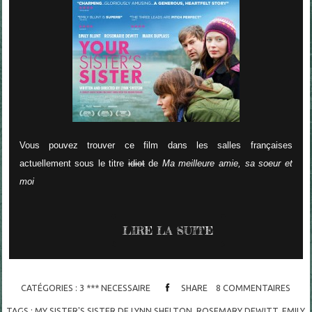
Vous pouvez trouver ce film dans les salles françaises
actuellement sous le titre
idiot
de
Ma meilleure amie, sa soeur et
moi
LIRE LA SUITE
CATÉGORIES :
3 *** NECESSAIRE
SHARE
8
COMMENTAIRES
TAGS :
MY SISTER'S SISTER DE LYNN SHELTON
,
ROSEMARY DEWITT
,
EMILY