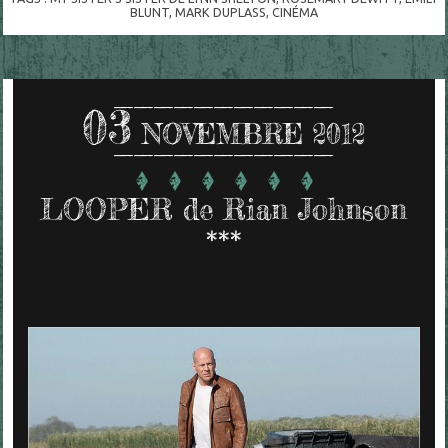
BLUNT
,
MARK DUPLASS
,
CINÉMA
03
NOVEMBRE 2012
LOOPER de Rian Johnson
***