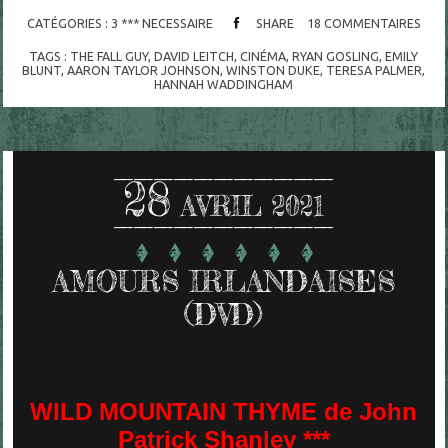
CATÉGORIES :
3 *** NECESSAIRE
SHARE
18
COMMENTAIRES
TAGS :
THE FALL GUY
,
DAVID LEITCH
,
CINÉMA
,
RYAN GOSLING
,
EMILY
BLUNT
,
AARON TAYLOR JOHNSON
,
WINSTON DUKE
,
TERESA PALMER
,
HANNAH WADDINGHAM
28
AVRIL 2021
AMOURS IRLANDAISES
(DVD)
WILD MOUNTAIN THYME de John
Patrick Shanley ***