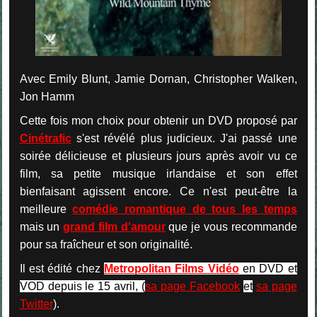
Avec Emily Blunt, Jamie Dornan, Christopher Walken,
Jon Hamm
Cette fois mon choix pour obtenir un DVD proposé par
Cinétrafic
s'est révélé plus judicieux. J'ai passé une
soirée délicieuse et plusieurs jours après avoir vu ce
film, sa petite musique irlandaise et son effet
bienfaisant agissent encore. Ce n'est peut-être la
meilleure
comédie romantique de tous les temps
mais un
grand film d'amour
que je vous recommande
pour sa fraîcheur et son originalité.
Il est édité chez
Metropolitan Films Vidéo
en DVD et
VOD depuis le 15 avril
, (
sa page Facebook
et
sa page
Twitter
).