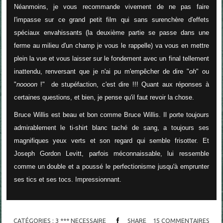
Néanmoins, je vous recommande vivement de ne pas faire
l'impasse sur ce grand petit film qui sans surenchère d'effets
spéciaux envahissants (la deuxième partie se passe dans une
ferme au milieu d'un champ je vous le rappelle) va vous en mettre
plein la vue et vous laisser sur le fondement avec un final tellement
inattendu, renversant que je n'ai pu m'empêcher de dire "
oh
" ou
"
noooon
!" de stupéfaction, c'est dire !!! Quant aux réponses à
certaines questions, et bien, je pense qu'il faut revoir la chose.
Bruce Willis est beau et bon comme Bruce Willis. Il porte toujours
admirablement le ti-shirt blanc taché de sang, a toujours ses
magnifiques yeux verts et son regard qui semble frisotter. Et
Joseph Gordon Levitt, parfois méconnaissable, lui ressemble
comme un double et a poussé le perfectionisme jusqu'à emprunter
ses tics et ses tocs. Impressionnant.
CATÉGORIES :
3 *** NECESSAIRE
SHARE
15
COMMENTAIRES