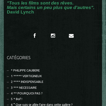
"Tous les films sont des rêves.
Mais certains un peu plus que d'autres".
David Lynch
CATÉGORIES
* PHILIPPE CAUBERE
1 ***** VERTIGINEUX
2 **** INDISPENSABLE
3 *** NECESSAIRE
4 ** POURQUOI PAS ?
5 * Bof !
6 ° Que suis-je allée faire dans cette galère ?