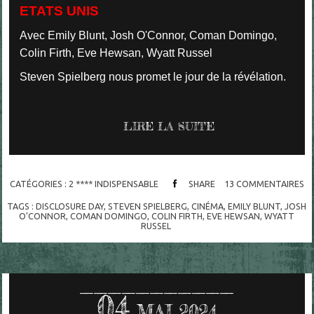
ETATS UNIS
Avec Emily Blunt, Josh O'Connor, Coman Domingo,
Colin Firth, Eve Hewsan, Wyatt Russel
Steven Spielberg nous promet le jour de la révélation.
LIRE LA SUITE
CATÉGORIES :
2 **** INDISPENSABLE
SHARE
13
COMMENTAIRES
TAGS :
DISCLOSURE DAY
,
STEVEN SPIELBERG
,
CINÉMA
,
EMILY BLUNT
,
JOSH
O'CONNOR
,
COMAN DOMINGO
,
COLIN FIRTH
,
EVE HEWSAN
,
WYATT
RUSSEL
04
MAI 2024