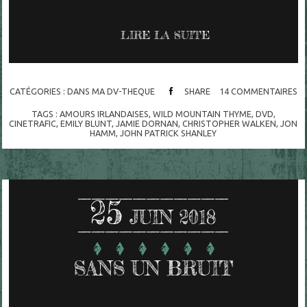
LIRE LA SUITE
CATÉGORIES :
DANS MA DV-THEQUE
SHARE
14
COMMENTAIRES
TAGS :
AMOURS IRLANDAISES
,
WILD MOUNTAIN THYME
,
DVD
,
CINETRAFIC
,
EMILY BLUNT
,
JAMIE DORNAN
,
CHRISTOPHER WALKEN
,
JON
HAMM
,
JOHN PATRICK SHANLEY
25
JUIN 2018
SANS UN BRUIT