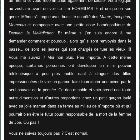
de même et vous recommande également de laisser votre logique
au vestiaire avant de voir ce film FORMIDABLE et unique en son
genre. Même s'il lorgne avec humilité du côté des
Matrix
,
Inception,
Memento
et compagnie avec une petite dose homéopathique de
Damien, la Malédiction
. Et même si j'en suis encore à me
demander comment et pourquoi, alors qu'ils sont renvoyés dans le
passé... ce sont les jeunes qui sont chargés de tuer les vieux !!!
Vous me suivez ? Moi non plus. Peu importe. A cette même
époque, certaines personnes ont développé un mini pouvoir
télékinésique à peu près inutile sauf à draguer des filles
impressionnées de voir un garçon faire tournicoter une pièce par le
seul pouvoir de la pensée. Ce don minable et vain prend une toute
autre dimension et d'autres proportions chez un petit garçon isolé
avec sa jolie maman dans sa ferme au milieu de n'importe où et qui
pourrait bien être le futur pourri responsable de la mort de la femme
de Joe. Ou pas !
Vous ne suivez toujours pas ? C'est normal.