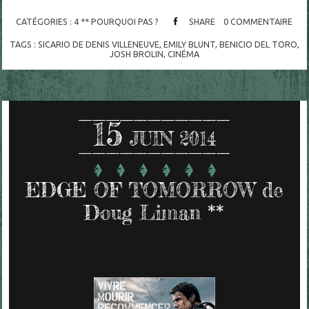
CATÉGORIES :
4 ** POURQUOI PAS ?
SHARE
0
COMMENTAIRE
TAGS :
SICARIO DE DENIS VILLENEUVE
,
EMILY BLUNT
,
BENICIO DEL TORO
,
JOSH BROLIN
,
CINÉMA
15
JUIN 2014
EDGE OF TOMORROW de
Doug Liman **