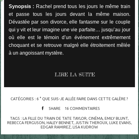
Synopsis :
Rachel prend tous les jours le même train
et passe tous les jours devant la même maison.
Dévastée par son divorce, elle fantasme sur le couple
qui y vit et leur imagine une vie parfaite… jusqu’au jour
où elle est le témoin d’un événement extrêmement
choquant et se retrouve malgré elle étroitement mêlée
à un angoissant mystère.
LIRE LA SUITE
CATÉGORIES :
6 ° QUE SUIS-JE ALLÉE FAIRE DANS CETTE GALÈRE ?
SHARE
16
COMMENTAIRES
TAGS :
LA FILLE DU TRAIN DE TATE TAYLOR
,
CINÉMA
,
EMILY BLUNT
,
REBECCA FERGUSON
,
HALEY BENNET
,
JUSTIN THEROUX
,
LUKE EVANS
,
EDGAR RAMIREZ
,
LISA KUDROW