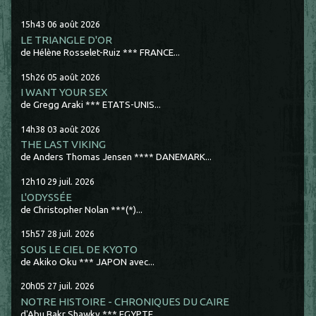
15h43
06
août 2026
LE TRIANGLE D'OR
de Hélène Rosselet-Ruiz *** FRANCE...
15h26
05
août 2026
I WANT YOUR SEX
de Gregg Araki *** ETATS-UNIS...
14h38
03
août 2026
THE LAST VIKING
de Anders Thomas Jensen **** DANEMARK...
12h10
29
juil. 2026
L'ODYSSÉE
de Christopher Nolan ***(*)...
15h57
28
juil. 2026
SOUS LE CIEL DE KYOTO
de Akiko Oku *** JAPON avec...
20h05
27
juil. 2026
NOTRE HISTOIRE - CHRONIQUES DU CAIRE
d'Abu Bakr Shawky *** EGYPTE...