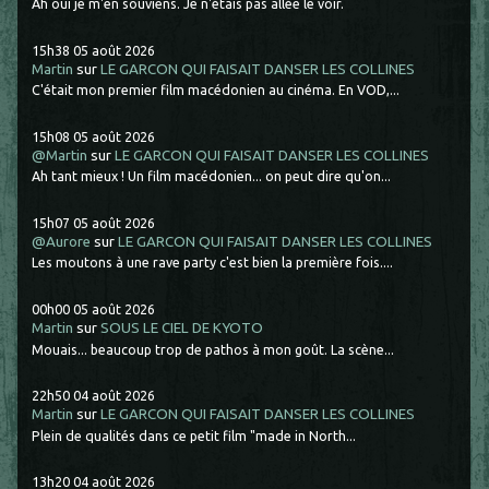
Ah oui je m'en souviens. Je n'étais pas allée le voir.
15h38
05
août 2026
Martin
sur
LE GARCON QUI FAISAIT DANSER LES COLLINES
C'était mon premier film macédonien au cinéma. En VOD,...
15h08
05
août 2026
@Martin
sur
LE GARCON QUI FAISAIT DANSER LES COLLINES
Ah tant mieux ! Un film macédonien... on peut dire qu'on...
15h07
05
août 2026
@Aurore
sur
LE GARCON QUI FAISAIT DANSER LES COLLINES
Les moutons à une rave party c'est bien la première fois....
00h00
05
août 2026
Martin
sur
SOUS LE CIEL DE KYOTO
Mouais... beaucoup trop de pathos à mon goût. La scène...
22h50
04
août 2026
Martin
sur
LE GARCON QUI FAISAIT DANSER LES COLLINES
Plein de qualités dans ce petit film "made in North...
13h20
04
août 2026