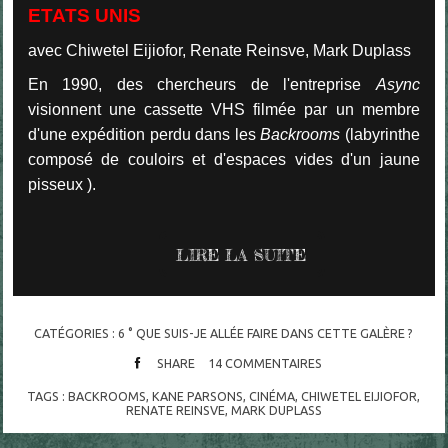
ETATS UNIS
avec Chiwetel Eijiofor, Renate Reinsve, Mark Duplass
En 1990, des chercheurs de l'entreprise
Async
visionnent une cassette VHS filmée par un membre
d'une expédition perdu dans les
Backrooms
(labyrinthe
composé de couloirs et d'espaces vides d'un jaune
pisseux ).
LIRE LA SUITE
CATÉGORIES :
6 ° QUE SUIS-JE ALLÉE FAIRE DANS CETTE GALÈRE ?
SHARE
14
COMMENTAIRES
TAGS :
BACKROOMS
,
KANE PARSONS
,
CINÉMA
,
CHIWETEL EIJIOFOR
,
RENATE REINSVE
,
MARK DUPLASS