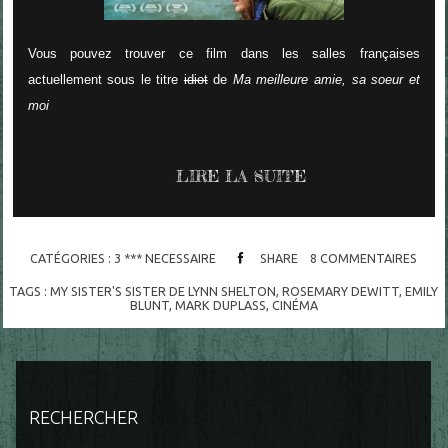
Vous pouvez trouver ce film dans les salles françaises
actuellement sous le titre
idiot
de
Ma meilleure amie, sa soeur et
moi
LIRE LA SUITE
CATÉGORIES :
3 *** NECESSAIRE
SHARE
8
COMMENTAIRES
TAGS :
MY SISTER'S SISTER DE LYNN SHELTON
,
ROSEMARY DEWITT
,
EMILY
BLUNT
,
MARK DUPLASS
,
CINÉMA
RECHERCHER