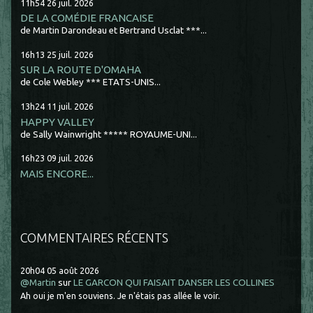
11h54
26
juil. 2026
DE LA COMÉDIE FRANCAISE
de Martin Darondeau et Bertrand Usclat ***...
16h13
25
juil. 2026
SUR LA ROUTE D'OMAHA
de Cole Webley *** ETATS-UNIS...
13h24
11
juil. 2026
HAPPY VALLEY
de Sally Wainwright ***** ROYAUME-UNI...
16h23
09
juil. 2026
MAIS ENCORE...
COMMENTAIRES RÉCENTS
20h04
05
août 2026
@Martin
sur
LE GARCON QUI FAISAIT DANSER LES COLLINES
Ah oui je m'en souviens. Je n'étais pas allée le voir.