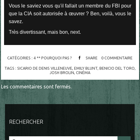
Vous le saviez vous qu'il fallait un membre du FBI pour
que la CIA soit autorisée à œuvrer ? Ben, voilà, vous le
savez.
Très divertissant, mais bon, next.
CATÉGORIES :
4 ** POURQUOI PAS ?
SHARE
0
COMMENTAIRE
TAGS :
SICARIO DE DENIS VILLENEUVE
,
EMILY BLUNT
,
BENICIO DEL TORO
,
JOSH BROLIN
,
CINÉMA
Les commentaires sont fermés.
RECHERCHER