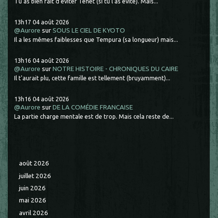
Tu as bien fait d'éviter Tenet (si tu l'as évité). Mais...
13h17
04
août 2026
@Aurore
sur
SOUS LE CIEL DE KYOTO
Il a les mêmes faiblesses que Tempura (sa longueur) mais...
13h16
04
août 2026
@Aurore
sur
NOTRE HISTOIRE - CHRONIQUES DU CAIRE
Il t'aurait plu, cette famille est tellement (bruyamment)...
13h16
04
août 2026
@Aurore
sur
DE LA COMÉDIE FRANCAISE
La partie charge mentale est de trop. Mais cela reste de...
août 2026
juillet 2026
juin 2026
mai 2026
avril 2026