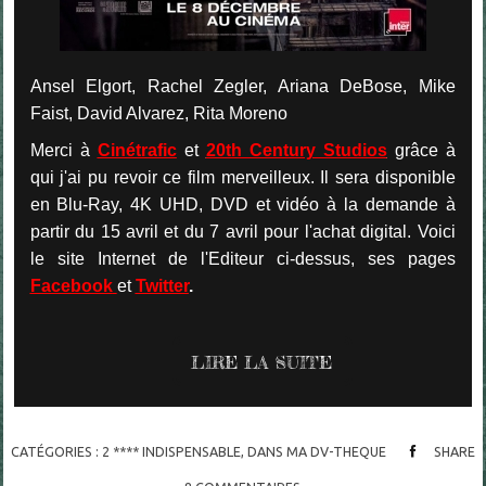
Ansel Elgort, Rachel Zegler, Ariana DeBose, Mike
Faist, David Alvarez, Rita Moreno
Merci à
Cinétrafic
et
20th Century Studios
grâce à
qui j'ai pu revoir ce film merveilleux. Il sera disponible
en Blu-Ray, 4K UHD, DVD et vidéo à la demande à
partir du 15 avril et du 7 avril pour l'achat digital. Voici
le site Internet de l'Editeur ci-dessus, ses pages
Facebook
et
Twitter
.
LIRE LA SUITE
CATÉGORIES :
2 **** INDISPENSABLE
,
DANS MA DV-THEQUE
SHARE