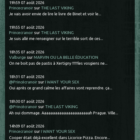
19h59
07
août 2026
Princecranoir
sur
THE LAST VIKING
Je vais avoir envie de lire le livre de Binet et voir le...
19h55
07
août 2026
Princecranoir
sur
THE LAST VIKING
Je suis allé me renseigner sur le terrible sort de ces...
18h35
07
août 2026
Valburge
sur
MARVIN OU LA BELLE ÉDUCATION
On ne boit pas de pastis à Xertigny !!!!!!les vosgiens ne...
18h31
07
août 2026
@Princécranoir
sur
I WANT YOUR SEX
Oui après ce grand calme les affaires vont reprendre. ça...
18h30
07
août 2026
@Princécranoir
sur
THE LAST VIKING
Ah oui dommage. Aaaaaaaaaaaaaaaaaaaaaah Prague. Ville...
14h09
07
août 2026
Princecranoir
sur
I WANT YOUR SEX
Cooper était déjà excellent dans Licorice Pizza. Encore...