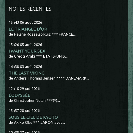
NOTES RÉCENTES
15h43
06
août 2026
LE TRIANGLE D'OR
de Hélène Rosselet-Ruiz *** FRANCE...
15h26
05
août 2026
I WANT YOUR SEX
de Gregg Araki *** ETATS-UNIS...
14h38
03
août 2026
THE LAST VIKING
de Anders Thomas Jensen **** DANEMARK...
12h10
29
juil. 2026
L'ODYSSÉE
de Christopher Nolan ***(*)...
15h57
28
juil. 2026
SOUS LE CIEL DE KYOTO
de Akiko Oku *** JAPON avec...
20h05
27
juil. 2026