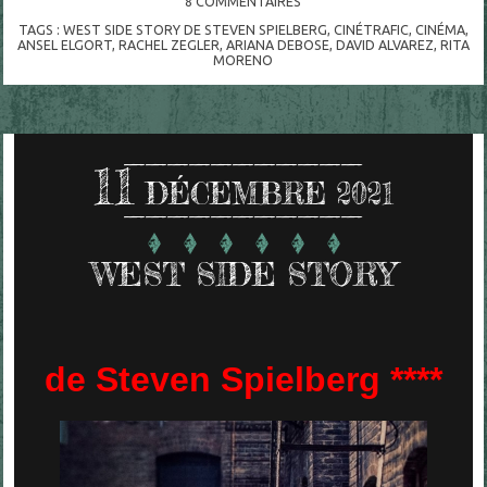
8
COMMENTAIRES
TAGS :
WEST SIDE STORY DE STEVEN SPIELBERG
,
CINÉTRAFIC
,
CINÉMA
,
ANSEL ELGORT
,
RACHEL ZEGLER
,
ARIANA DEBOSE
,
DAVID ALVAREZ
,
RITA
MORENO
11
DÉCEMBRE 2021
WEST SIDE STORY
de Steven Spielberg ****