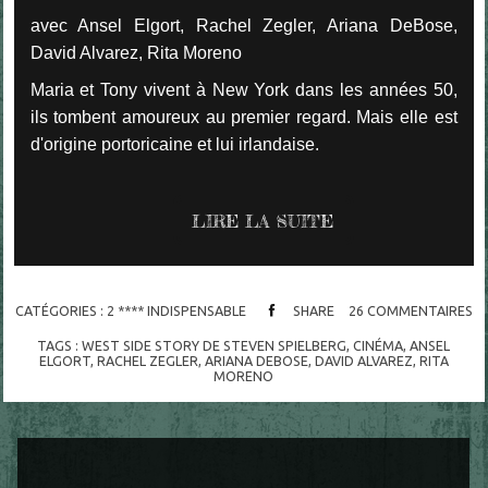
avec Ansel Elgort, Rachel Zegler, Ariana DeBose,
David Alvarez, Rita Moreno
Maria et Tony vivent à New York dans les années 50,
ils tombent amoureux au premier regard. Mais elle est
d'origine portoricaine et lui irlandaise.
LIRE LA SUITE
CATÉGORIES :
2 **** INDISPENSABLE
SHARE
26
COMMENTAIRES
TAGS :
WEST SIDE STORY DE STEVEN SPIELBERG
,
CINÉMA
,
ANSEL
ELGORT
,
RACHEL ZEGLER
,
ARIANA DEBOSE
,
DAVID ALVAREZ
,
RITA
MORENO