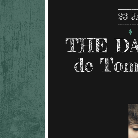
23
J
THE DA
de Tom