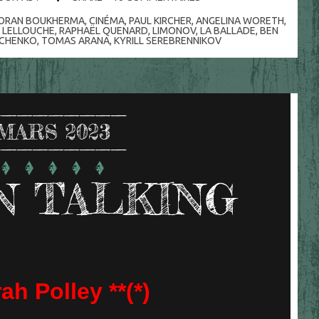
ZORAN BOUKHERMA
,
CINÉMA
,
PAUL KIRCHER
,
ANGELINA WORETH
,
S LELLOUCHE
,
RAPHAËL QUENARD
,
LIMONOV
,
LA BALLADE
,
BEN
ICHENKO
,
TOMAS ARANA
,
KYRILL SEREBRENNIKOV
MARS 2023
 TALKING
ah Polley **(*)