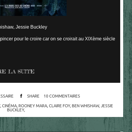
ishaw, Jessie Buckley
 pincer pour le croire car on se croirait au XIXème siècle
RE LA SUITE
ESSAIRE
SHARE
10
COMMENTAIRES
Y
,
CINÉMA
,
ROONEY MARA
,
CLAIRE FOY
,
BEN WHISHAW
,
JESSIE
BUCKLEY
,