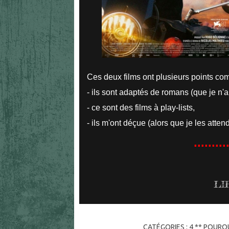
Ces deux films ont plusieurs points co
- ils sont adaptés de romans (que je n'ai
- ce sont des films à play-lists,
- ils m'ont déçue (alors que je les atten
.........
LI
CATÉGORIES :
4 ** POURQU