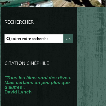
RECHERCHER
CITATION CINÉPHILE
"Tous les films sont des rêves.
Mais certains un peu plus que
d'autres".
David Lynch