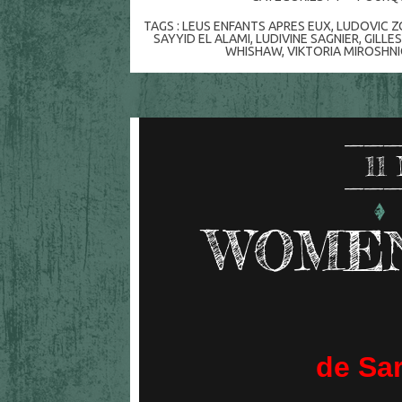
TAGS :
LEUS ENFANTS APRES EUX
,
LUDOVIC 
SAYYID EL ALAMI
,
LUDIVINE SAGNIER
,
GILLE
WHISHAW
,
VIKTORIA MIROSHN
11
WOMEN
de Sar