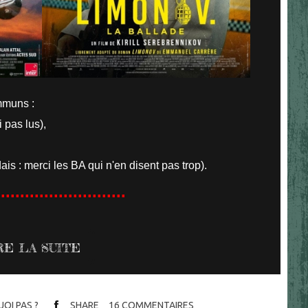
mmuns :
 pas lus),
dais : merci les BA qui n'en disent pas trop).
...........................
RE LA SUITE
OI PAS ?
SHARE
16
COMMENTAIRES