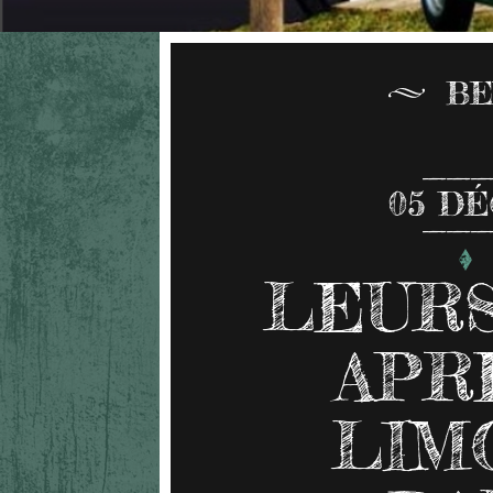
BE
05
DÉ
LEURS
APR
LIM