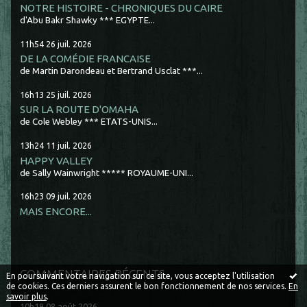
NOTRE HISTOIRE - CHRONIQUES DU CAIRE
d'Abu Bakr Shawky *** EGYPTE...
11h54
26
juil. 2026
DE LA COMÉDIE FRANCAISE
de Martin Darondeau et Bertrand Usclat ***...
16h13
25
juil. 2026
SUR LA ROUTE D'OMAHA
de Cole Webley *** ETATS-UNIS...
13h24
11
juil. 2026
HAPPY VALLEY
de Sally Wainwright ***** ROYAUME-UNI...
16h23
09
juil. 2026
MAIS ENCORE...
COMMENTAIRES RÉCENTS
En poursuivant votre navigation sur ce site, vous acceptez l'utilisation
de cookies. Ces derniers assurent le bon fonctionnement de nos services.
En
savoir plus
.
10h19
08
août 2026