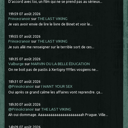
D'accord avec toi, un film qui ne se prend pas au sérieux...
19h59
07
août 2026
Princecranoir
sur
THE LAST VIKING
Je vais avoir envie de lire le livre de Binet et voir le...
19h55
07
août 2026
Princecranoir
sur
THE LAST VIKING
Je suis allé me renseigner sur le terrible sort de ces...
18h35
07
août 2026
Valburge
sur
MARVIN OU LA BELLE ÉDUCATION
On ne boit pas de pastis à Xertigny !!!!!!les vosgiens ne...
18h31
07
août 2026
@Princécranoir
sur
I WANT YOUR SEX
Oui après ce grand calme les affaires vont reprendre. ça...
18h30
07
août 2026
@Princécranoir
sur
THE LAST VIKING
Ah oui dommage. Aaaaaaaaaaaaaaaaaaaaaah Prague. Ville...
14h09
07
août 2026