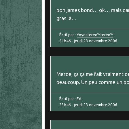
bon james bond… ok… mais dans l
gras là…
Écrit par :
Yoyostereo™tereo™
21h46
-
jeudi 23
novembre 2006
Merde, ça ça me fait vraiment de
beaucoup. Un peu comme un pot
Écrit par :
Ed
23h46
-
jeudi 23
novembre 2006