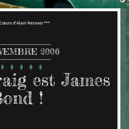
Cœurs d’Alain Resnais ***
VEMBRE 2006
aig est James
ond !