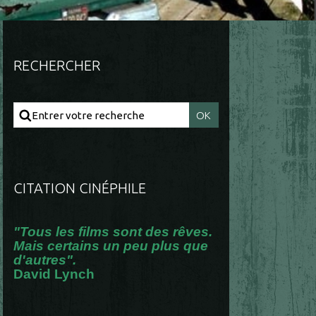
RECHERCHER
CITATION CINÉPHILE
"Tous les films sont des rêves.
Mais certains un peu plus que
d'autres".
David Lynch