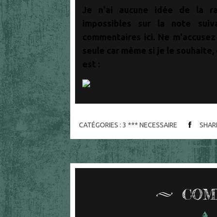
Je n'ai aucune idée de la ra
impossibles sur la note suiv
commentaires ici. Ne m'accusez
seule car même si je le souhaite, c
est :
CATÉGORIES :
3 *** NECESSAIRE
SHAR
COM