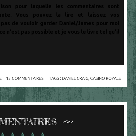
ison pour laquelle les commentaires sont
ante. Vous pouvez la lire et laissez vos
 pas de vouloir garder Daniel/James pour moi
e n'est pas possible et je vous le livre tel qu'il
E
13
COMMENTAIRES
TAGS :
DANIEL CRAIG
,
CASINO ROYALE
MENTAIRES