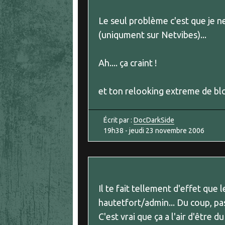
Le seul problème c'est que je ne 
(uniqument sur Netvibes)...
Ah.... ça craint !
et ton relooking extreme de blo
Écrit par :
DocDarkSide
19h38
-
jeudi 23
novembre 2006
Il te fait tellement d'effet que
hautetfort/admin... Du coup, pas
C'est vrai que ça a l'air d'être d