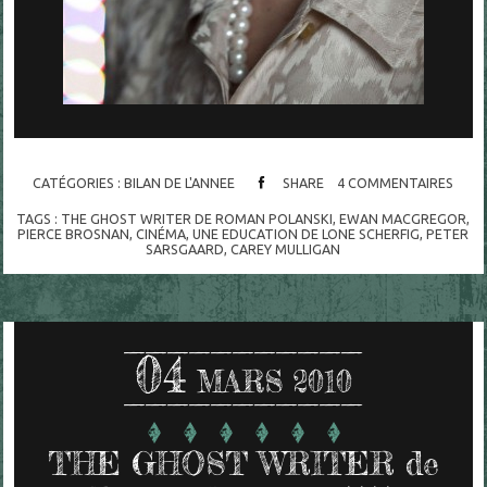
CATÉGORIES :
BILAN DE L'ANNEE
SHARE
4
COMMENTAIRES
TAGS :
THE GHOST WRITER DE ROMAN POLANSKI
,
EWAN MACGREGOR
,
PIERCE BROSNAN
,
CINÉMA
,
UNE EDUCATION DE LONE SCHERFIG
,
PETER
SARSGAARD
,
CAREY MULLIGAN
04
MARS 2010
THE GHOST WRITER de