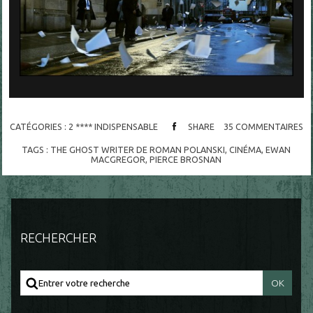
CATÉGORIES :
2 **** INDISPENSABLE
SHARE
35
COMMENTAIRES
TAGS :
THE GHOST WRITER DE ROMAN POLANSKI
,
CINÉMA
,
EWAN
MACGREGOR
,
PIERCE BROSNAN
RECHERCHER