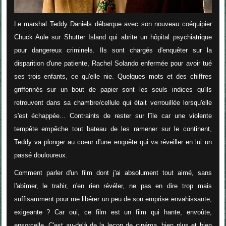
Le marshal Teddy Daniels débarque avec son nouveau coéquipier
Chuck Aule sur Shutter Island qui abrite un hôpital psychiatrique
pour dangereux criminels. Ils sont chargés d'enquêter sur la
disparition d'une patiente, Rachel Solando enfermée pour avoir tué
ses trois enfants, ce qu'elle nie. Quelques mots et des chiffres
griffonnés sur un bout de papier sont les seuls indices qu'ils
retrouvent dans sa chambre/cellule qui était verrouillée lorsqu'elle
s'est échappée... Contraints de rester sur l'île car une violente
tempête empêche tout bateau de les ramener sur le continent,
Teddy va plonger au coeur d'une enquête qui va réveiller en lui un
passé douloureux.
Comment parler d'un film dont j'ai absolument tout aimé, sans
l'abîmer, le trahir, n'en rien révéler, ne pas en dire trop mais
suffisamment pour me libérer un peu de son emprise envahissante,
exigeante ? Car oui, ce film est un film qui hante, envoûte,
ensorcelle. C'est au-delà de la leçon de cinéma, bien plus et bien