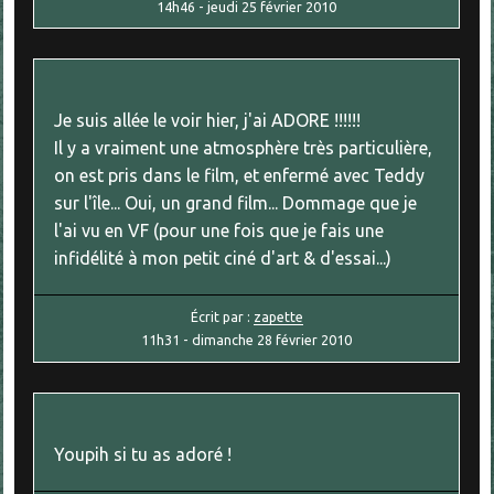
14h46
-
jeudi 25
février 2010
Je suis allée le voir hier, j'ai ADORE !!!!!!
Il y a vraiment une atmosphère très particulière,
on est pris dans le film, et enfermé avec Teddy
sur l'île... Oui, un grand film... Dommage que je
l'ai vu en VF (pour une fois que je fais une
infidélité à mon petit ciné d'art & d'essai...)
Écrit par :
zapette
11h31
-
dimanche 28
février 2010
Youpih si tu as adoré !