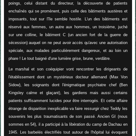
poings, celui distant du directeur, la découverte de patients
enchaînés qui se promènent, puis celle des bâtiments austères et
imposants, tout sur l'île semble hostile. L'un des bâtiments est
réservé aux femmes, un autre aux hommes, un troisième, juché
sur une colline, le bâtiment C (un ancien fort de la guerre de
sécession) auquel on ne peut avoir accès qu'avec une autorisation
spéciale, aux malades particulièrement dangereux, et au loin un
phare ! Le tout baigné d'une lumière grise, brune, verdâtre.
Le marshal et son coéquipier vont rencontrer les dirigeants de
l'établissement dont un mystérieux docteur allemand (Max Von
Sidow), les soignants dont l'énigmatique psychiatre chef (Ben
Kingsley calme et glaçant), les gardiens mais aussi certains
patients suffisamment lucides pour être interrogés. Et cette affaire
étrange de disparition inexplicable va faire ressurgir chez Teddy les
souvenirs les plus traumatisants de son passé. Ancien GI (nous
sommes en 54), il a participé à la libération du camp de Dachau en
1945. Les barbelés électrifiés tout autour de l'hôpital lui évoquent