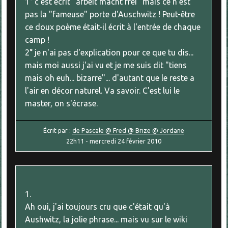
1° c'est écrit "arbeit macht frei" mais ce n'est
pas la "fameuse" porte d'Auschwitz ! Peut-être
ce doux poème était-il écrit à l'entrée de chaque
camp !
2° je n'ai pas d'explication pour ce que tu dis...
mais moi aussi j'ai vu et je me suis dit "tiens
mais oh euh... bizarre"... d'autant que le reste a
l'air en décor naturel. Va savoir. C'est lui le
master, on s'écrase.
Écrit par :
de Pascale @ Fred @ Brize @ Jordane
22h11
-
mercredi 24
février 2010
1.
Ah oui, j'ai toujours cru que c'était qu'à
Aushwitz, la jolie phrase... mais vu sur le wiki