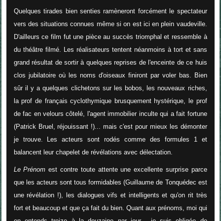
Quelques tirades bien senties ramèneront forcément le spectateur
vers des situations connues même si on est ici en plein vaudeville.
D'ailleurs ce film fut une pièce au succès triomphal et ressemble à
du théâtre filmé. Les réalisateurs tentent néanmoins à tort et sans
grand résultat de sortir à quelques reprises de l'enceinte de ce huis
clos jubilatoire où les noms d'oiseaux finiront par voler bas. Bien
sûr il y a quelques clichetons sur les bobos, les nouveaux riches,
la prof de français cyclothymique brusquement hystérique, le prof
de fac en velours côtelé, l'agent immobilier inculte qui a fait fortune
(Patrick Bruel, réjouissant !)... mais c'est pour mieux les démonter
je trouve. Les acteurs sont rodés comme des formules 1 et
balancent leur chapelet de révélations avec délectation.
Le Prénom
est contre toute attente une excellente surprise parce
que les acteurs sont tous formidables (Guillaume de Tonquédec est
une révélation !), les dialogues vifs et intelligents et qu'on rit très
fort et beaucoup et que ça fait du bien. Quant aux prénoms, moi qui
en entends treize à la douzaine par jour... je suis obligée de