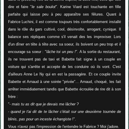
dire et faire "
le sale boulot
". Karine Viard est touchante en fille
parfaite qui laisse peu à peu apparaître ses fêlures. Quant à
Fabrice Luchini, il est comme toujours très confortablement installé
dans le rôle du gars cultivé, cool, désinvolte, arrogant, cynique. Il
balance ses répliques comme s'il venait des les improviser. Lors
d'un dîner en tête à tête avec sa soeur, ils boivent un peu trop et il
encourage sa soeur : "
lâche toi un peu !
". A la sortie du restaurant,
ils ne trouvent pas de taxi et Babette fait signe à un couple en
voiture qui s'arrête et accepte de les conduire où ils vont. C'est
d'ailleurs Anne Le Ny qui en est la passagère. Et ce couple invite
Babette et Arnaud à une soirée "privée"... Arnaud, choqué, les fait
arrêter immédiatement tandis que Babette écroulée de rire dit à son
frère :
"-
mais tu as dit que je devais me lâcher ?
- quand je t'ai dit de te lâcher c'était sur une deuxième tournée de
blinis, pas pour un inceste échangiste
!".
Vous n'avez pas l'impression de l'entendre le Fabrice ? Moi j'adore.