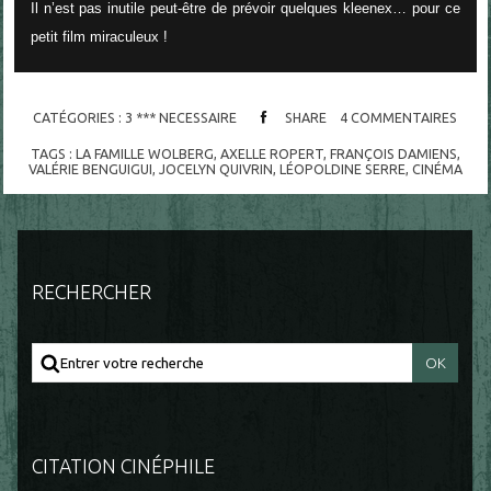
Il n’est pas inutile peut-être de prévoir quelques kleenex… pour ce
petit film miraculeux !
CATÉGORIES :
3 *** NECESSAIRE
SHARE
4
COMMENTAIRES
TAGS :
LA FAMILLE WOLBERG
,
AXELLE ROPERT
,
FRANÇOIS DAMIENS
,
VALÉRIE BENGUIGUI
,
JOCELYN QUIVRIN
,
LÉOPOLDINE SERRE
,
CINÉMA
RECHERCHER
CITATION CINÉPHILE