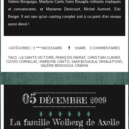
Valérie Benguigui, Marilyne Canto Sami Bouajila militants impliqués
et convaincants, et Marianne Denicourt, Michel Aumont, Eric
Berger. Il est rare qu'un casting complet soit à ce point d'un niveau
aussi élevé !
CATÉGORIES :
3 *** NECESSAIRE
SHARE
3
COMMENTAIRES
TAGS :
LA SAINTE VICTOIRE
,
FRANÇOIS FAVRAT
,
CHRISTIAN CLAVIER
,
CLOVIS CORNILLAC
,
MARILYNE CANTO
,
SAMI BOUAJILA
,
VIMALA PONS
,
VALÉRIE BENGUIGUI
,
CINÉMA
05
DÉCEMBRE 2009
La famille Wolberg de Axelle