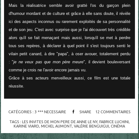
Mais la réalisatrice semble avoir gratté l'os du garçon plein
d'humour mordant et de culture et grâce à elle sans doute, il révèle
ici des aspects inconnus ou rarement exploités de sa personnalité
et de son jeu. C'est avec surprise que je l'ai découvert très crédible
alors qu'il se fait menaçant mais aussi, lorsqu'il se met à perdre
tous ses repères, à déclarer à quel point il s'est toujours senti le
vilain petit canard, à dire "papa", à oser avouer, totalement perdu
: "
je ne veux pas que mon père meure
", il devient bouleversant
comme je crois ne l'avoir encore jamais vu.
Grâce à ses acteurs merveilleux aussi, ce film est une totale
réussite.
CATÉGORIES :
3 *** NECESSAIRE
SHARE
12
COMMENTAIRES
TAGS :
LES INVITES DE MON PERE DE ANNE LE NY
,
FABRICE LUCHINI
,
KARINE VIARD
,
MICHEL AUMONT
,
VALÉRIE BENGUIGUI
,
CINÉMA