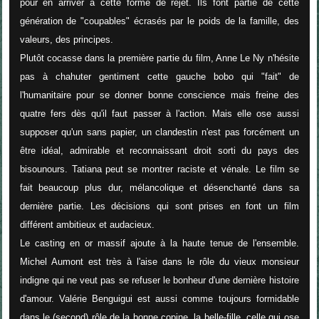
pour en arriver à cette forme de rejet. Ils font partie de cette
génération de "coupables" écrasés par le poids de la famille, des
valeurs, des principes.
Plutôt cocasse dans la première partie du film, Anne Le Ny n'hésite
pas à chahuter gentiment cette gauche bobo qui "fait" de
l'humanitaire pour se donner bonne conscience mais freine des
quatre fers dès qu'il faut passer à l'action. Mais elle ose aussi
supposer qu'un sans papier, un clandestin n'est pas forcément un
être idéal, admirable et reconnaissant droit sorti du pays des
bisounours. Tatiana peut se montrer raciste et vénale. Le film se
fait beaucoup plus dur, mélancolique et désenchanté dans sa
dernière partie. Les décisions qui sont prises en font un film
différent ambitieux et audacieux.
Le casting en or massif ajoute à la haute tenue de l'ensemble.
Michel Aumont est très à l'aise dans le rôle du vieux monsieur
indigne qui ne veut pas se refuser le bonheur d'une dernière histoire
d'amour. Valérie Benguigui est aussi comme toujours formidable
dans le (second) rôle de la bonne copine, la belle-fille, celle qui ose