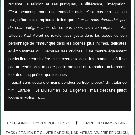
racisme, la religion et ses pratiques, la différence, l'intégration.
C'est beaucoup pour une comédie mais c'est pas mal fait du
tout, grâce à des répliques telles que : "
on ne nous demandait pas
de nous intégrer mais de ne pas nous faire remarquer
"... Par
ailleurs, Kad Merad se révèle aussi juste dans les excès de son
personnage de frimeur que dans les scènes plus intimes, délicates
et émouvantes où il retrouve ses origines. Il se montre également
particulièrement sincère et respectueux dans les moments où il se
plie au cérémonial imposé par la pratique du ramadan, notamment
lors des cinq prières quotidiennes.
Il aurait sans doute été moins vendeur ou trop "provoc" d'intituler ce
film "L'arabe", "Le Mulsulman" ou "L'algérien", mais c'est une plutôt
bonne surprise.
Bravo.
CATÉGORIES :
4 ** POURQUOI PAS ?
SHARE
0
COMMENTAIRE
TAGS :
L'ITALIEN DE OLIVIER BAROUX
,
KAD MERAD
,
VALÉRIE BENGUIGUI
,