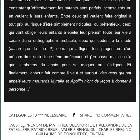
constater qu'effectivement les parents sont parfois inconscients ou
en veulent à leurs enfants. Entre ceux qui veulent faire original à
tout prix au risque d'être simplement ridicules, ou prétentieux, ceux
qui vont obliger leurs enfants à épeler leur prénom toute leur vie à
cause d'une orthographe improbable, ceux qui cèdent à la mode
(aaaah que de Léa !!!) ceux qui affligent leur progéniture d'un
prénom droit sorti d'une série américaine et j'en passe mais on n'a
que l'embarras du choix pour se moquer ou s'indigner. Et
finalement, chacun fait comme il veut et surtout "
des gens qui ont
appelé leurs moutards Myrtille et Apollin n'ont de leçon à donner à
personne
..."
CATÉGORIES :
3 *** NECESSAIRE
SHARE
13
COMMENTAIRES
TAGS :
LE PRENOM DE MATTHIEU DELAPORTE ET ALEXANDRE DE LA
PATELLIÈRE
,
PATRICK BRUEL
,
VALÉRIE BENGUIGUI
,
CHARLES BERLING
GUILLAUME DE TONQUÉDEC
,
CINÉMA