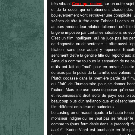
très vibrant
Ceux qui restent
sur un autre sujet 
et de la soeur qui entretiennent chacun des r
bouleversement vont retrouver une complicité, 
scènes de tête à tête entre Fabrice Lucchini et 
acteurs rendent leur relation follement crédible
la gêne imposée par certaines situations ou évoc
C'est un film intelligent, qui ne juge pas les 
de diagnostic ou de sentence. Il offre aussi l'op
filiation, sans pour autant y répondre. Babet
sentiment d'être la gentille fille qui répond aux
Arnaud a comme toujours la sensation de ne pas
qu'ils ont fait de "mal" pour en arriver à cett
écrasés par le poids de la famille, des valeurs, 
Plutôt cocasse dans la première partie du fil
qui "fait" de l'humanitaire pour se donner bon
l'action. Mais elle ose aussi supposer qu'un san
et reconnaissant droit sorti du pays des bisou
beaucoup plus dur, mélancolique et désenchanté
film différent ambitieux et audacieux.
Le casting en or massif ajoute à la haute tenue 
monsieur indigne qui ne veut pas se refuser le 
comme toujours formidable dans le (second) rôle d
boulot
". Karine Viard est touchante en fille pa