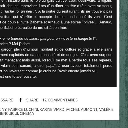
ent installé dans le rôle du gars cultivé, cool, désinvolte, arrogant,
ait des les improviser. Lors d'un dîner en tête à tête avec sa soeur,
 : "
lâche toi un peu !
". A la sortie du restaurant, ils ne trouvent pas
oiture qui s'arrête et accepte de les conduire où ils vont. C'est
t ce couple invite Babette et Arnaud à une soirée "privée"... Arnaud,
 Babette écroulée de rire dit à son frère :
deuxième tournée de blinis, pas pour un inceste échangiste
!".
brice ? Moi j'adore.
du garçon plein d'humour mordant et de culture et grâce à elle sans
ement exploités de sa personnalité et de son jeu. C'est avec surprise
e fait menaçant mais aussi, lorsqu'il se met à perdre tous ses repères,
le vilain petit canard, à dire "papa", à oser avouer, totalement perdu
ent bouleversant comme je crois ne l'avoir encore jamais vu.
st une totale réussite.
ESSAIRE
SHARE
12
COMMENTAIRES
E NY
,
FABRICE LUCHINI
,
KARINE VIARD
,
MICHEL AUMONT
,
VALÉRIE
BENGUIGUI
,
CINÉMA