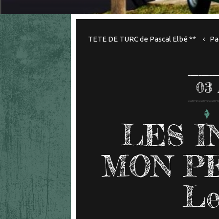
TETE DE TURC de Pascal Elbé **
Pa
03
LES I
MON PE
Le