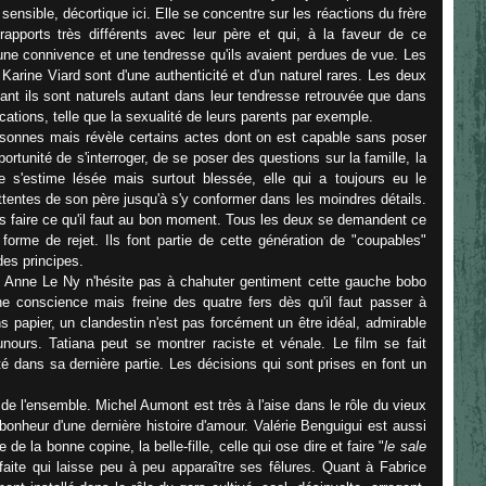
sensible, décortique ici. Elle se concentre sur les réactions du frère
apports très différents avec leur père et qui, à la faveur de ce
une connivence et une tendresse qu'ils avaient perdues de vue. Les
Karine Viard sont d'une authenticité et d'un naturel rares. Les deux
 tant ils sont naturels autant dans leur tendresse retrouvée que dans
ations, telle que la sexualité de leurs parents par exemple.
personnes mais révèle certains actes dont on est capable sans poser
portunité de s'interroger, de se poser des questions sur la famille, la
te s'estime lésée mais surtout blessée, elle qui a toujours eu le
 attentes de son père jusqu'à s'y conformer dans les moindres détails.
 faire ce qu'il faut au bon moment. Tous les deux se demandent ce
e forme de rejet. Ils font partie de cette génération de "coupables"
des principes.
m, Anne Le Ny n'hésite pas à chahuter gentiment cette gauche bobo
ne conscience mais freine des quatre fers dès qu'il faut passer à
s papier, un clandestin n'est pas forcément un être idéal, admirable
nours. Tatiana peut se montrer raciste et vénale. Le film se fait
 dans sa dernière partie. Les décisions qui sont prises en font un
de l'ensemble. Michel Aumont est très à l'aise dans le rôle du vieux
bonheur d'une dernière histoire d'amour. Valérie Benguigui est aussi
e la bonne copine, la belle-fille, celle qui ose dire et faire "
le sale
rfaite qui laisse peu à peu apparaître ses fêlures. Quant à Fabrice