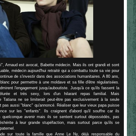
i", Arnaud est avocat, Babette médecin. Mais ils ont grandi et sont
able, médecin aujourd'hui retraité qui a combattu toute sa vie pour
continue de s'investir dans des associations humanitaires. A 80 ans,
 blanc pour permettre à une moldave et sa fille d'être régularisées.
mirent l'engagement jusqu'auboutiste. Jusqu'à ce qu'ils fassent la
urée et très sexy, lors d'un hilarant repas familial. Mais
e Tatiana ne se limiterait peut-être pas exclusivement à la seule
it pas aussi "blanc" qu'annoncé. Réaliser que leur vieux papa puisse
 sur les "enfants". Ils craignent d'abord qu'il souffre car ils
un quelconque avenir mais ils se sentent surtout dépossédés, pas
shérite à leur grande stupéfaction, mais surtout parce qu'ils se
paternel.
de sur toute la famille que Anne Le Ny, déjà responsable du