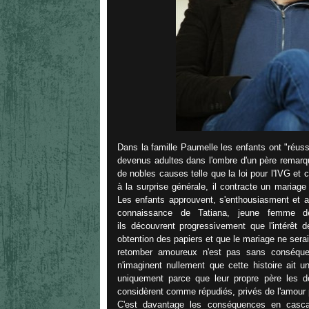
Dans la famille Paumelle les enfants ont "réuss
devenus adultes dans l'ombre d'un père remarqu
de nobles causes telle que la loi pour l'IVG et 
à la surprise générale, il contracte un mariage
Les enfants approuvent, s'enthousiasment et ad
connaissance de Tatiana, jeune femme dél
ils découvrent progressivement que l'intérêt d
obtention des papiers et que le mariage ne sera
retomber amoureux n'est pas sans conséquence
n'imaginent nullement que cette histoire ait 
uniquement parce que leur propre père les dé
considèrent comme répudiés, privés de l'amour 
C'est davantage les conséquences en casca