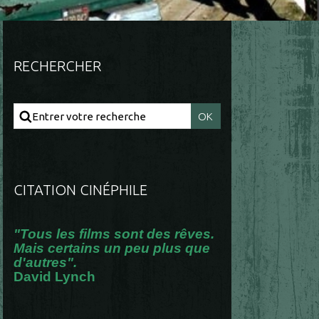
RECHERCHER
CITATION CINÉPHILE
"Tous les films sont des rêves.
Mais certains un peu plus que
d'autres".
David Lynch