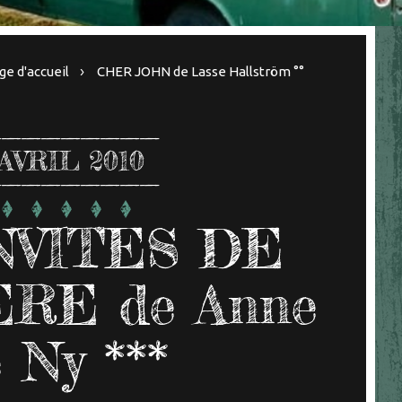
ge d'accueil
CHER JOHN de Lasse Hallström °°
AVRIL 2010
NVITES DE
RE de Anne
 Ny ***