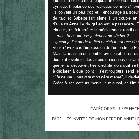
Luchini, il est comme toujours très confortablem
cynique. Il balance ses répliques comme s'il ven
ils boivent un peu trop et il encourage sa soeur
de taxi et Babette fait signe à un couple en v
d'ailleurs Anne Le Ny qui en est la passagère. E
choqué, les fait arrêter immédiatement tandis que
"-
mais tu as dit que je devais me lâcher ?
- quand je t'ai dit de te lâcher c'était sur une 
Vous n'avez pas l'impression de l'entendre le Fa
Mais la réalisatrice semble avoir gratté l'os 
doute, il révèle ici des aspects inconnus ou rar
que je l'ai découvert très crédible alors qu'il s
à déclarer à quel point il s'est toujours senti 
: "
je ne veux pas que mon père meure
", il devi
Grâce à ses acteurs merveilleux aussi, ce film e
CATÉGORIES :
3 *** NEC
TAGS :
LES INVITES DE MON PERE DE ANNE L