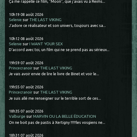
Ça me rappelle ce film, "Moon", que j'avais vu à Reims...
10h19
08
août 2026
Selenie
sur
THE LAST VIKING
J'adore ce réalisateur et son univers, toujours avec sa...
10h12
08
août 2026
Selenie
sur
I WANT YOUR SEX
D'accord avec toi, un film qui ne se prend pas au sérieux...
19h59
07
août 2026
Princecranoir
sur
THE LAST VIKING
Je vais avoir envie de lire le livre de Binet et voir le...
19h55
07
août 2026
Princecranoir
sur
THE LAST VIKING
Je suis allé me renseigner sur le terrible sort de ces...
18h35
07
août 2026
Valburge
sur
MARVIN OU LA BELLE ÉDUCATION
On ne boit pas de pastis à Xertigny !!!!!!les vosgiens ne...
18h31
07
août 2026