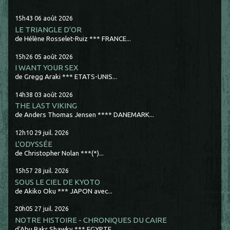
15h43
06
août 2026
LE TRIANGLE D'OR
de Hélène Rosselet-Ruiz *** FRANCE...
15h26
05
août 2026
I WANT YOUR SEX
de Gregg Araki *** ETATS-UNIS...
14h38
03
août 2026
THE LAST VIKING
de Anders Thomas Jensen **** DANEMARK...
12h10
29
juil. 2026
L'ODYSSÉE
de Christopher Nolan ***(*)...
15h57
28
juil. 2026
SOUS LE CIEL DE KYOTO
de Akiko Oku *** JAPON avec...
20h05
27
juil. 2026
NOTRE HISTOIRE - CHRONIQUES DU CAIRE
d'Abu Bakr Shawky *** EGYPTE...