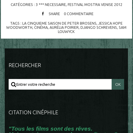
CATÉGORIES :
3 *** NECESSAIRE
,
FESTIVAL MOSTRA VENISE 2012
SHARE
0
COMMENTAIRE
TAGS :
LA CINQUIEME SAISON DE PETER BROSENS
,
JESSICA HOPE
WOODWORTH
,
CINÉMA
,
AURÉLIA POIRIER
,
DJANGO SCHREVENS
,
SAM
LOUWYCK
RECHERCHER
CITATION CINÉPHILE
"Tous les films sont des rêves.