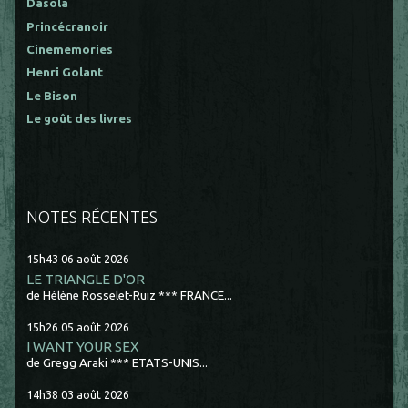
Dasola
Princécranoir
Cinememories
Henri Golant
Le Bison
Le goût des livres
NOTES RÉCENTES
15h43
06
août 2026
LE TRIANGLE D'OR
de Hélène Rosselet-Ruiz *** FRANCE...
15h26
05
août 2026
I WANT YOUR SEX
de Gregg Araki *** ETATS-UNIS...
14h38
03
août 2026