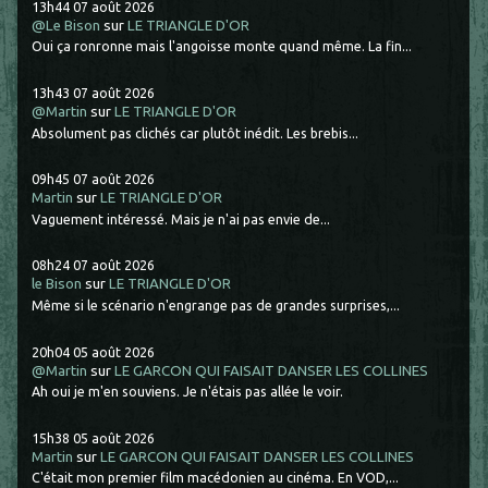
13h44
07
août 2026
@Le Bison
sur
LE TRIANGLE D'OR
Oui ça ronronne mais l'angoisse monte quand même. La fin...
13h43
07
août 2026
@Martin
sur
LE TRIANGLE D'OR
Absolument pas clichés car plutôt inédit. Les brebis...
09h45
07
août 2026
Martin
sur
LE TRIANGLE D'OR
Vaguement intéressé. Mais je n'ai pas envie de...
08h24
07
août 2026
le Bison
sur
LE TRIANGLE D'OR
Même si le scénario n'engrange pas de grandes surprises,...
20h04
05
août 2026
@Martin
sur
LE GARCON QUI FAISAIT DANSER LES COLLINES
Ah oui je m'en souviens. Je n'étais pas allée le voir.
15h38
05
août 2026
Martin
sur
LE GARCON QUI FAISAIT DANSER LES COLLINES
C'était mon premier film macédonien au cinéma. En VOD,...