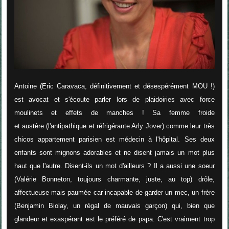
Antoine (Eric Caravaca, définitivement et désespérément MOU !)
est avocat et s'écoute parler lors de plaidoiries avec force
moulinets et effets de manches ! Sa femme froide
et austère (l'antipathique et réfrigérante Arly Jover) comme leur très
chicos appartement parisien est médecin à l'hôpital. Ses deux
enfants sont mignons adorables et ne disent jamais un mot plus
haut que l'autre. Disent-ils un mot d'ailleurs ? Il a aussi une soeur
(Valérie Bonneton, toujours charmante, juste, au top) drôle,
affectueuse mais paumée car incapable de garder un mec, un frère
(Benjamin Biolay, un régal de mauvais garçon) qui, bien que
glandeur et exaspérant est le préféré de papa. C'est vraiment trop