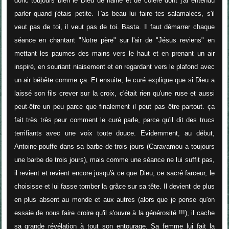
donc toujours bien le Dieu de haine et de colère dont j'ai entendu
parler quand j'étais petite. T'as beau lui faire tes salamalecs, s'il
veut pas de toi, il veut pas de toi. Basta. Il faut démarrer chaque
séance en chantant "Notre père" sur l'air de "Jésus reviens" en
mettant les paumes des mains vers le haut et en prenant un air
inspiré, en souriant niaisement et en regardant vers le plafond avec
un air bébête comme ça. Et ensuite, le curé explique que si Dieu a
laissé son fils crever sur la croix, c'était rien qu'une ruse et aussi
peut-être un peu parce que finalement il peut pas être partout. ça
fait très très peur comment le curé parle, parce qu'il dit des trucs
terrifiants avec une voix toute douce. Evidemment, au début,
Antoine pouffe dans sa barbe de trois jours (Caravamou a toujours
une barbe de trois jours), mais comme une séance ne lui suffit pas,
il revient et revient encore jusqu'à ce que Dieu, ce sacré farceur, le
choisisse et lui fasse tomber la grâce sur sa tête. Il devient de plus
en plus absent au monde et aux autres (alors que je pense qu'on
essaie de nous faire croire qu'il s'ouvre à la générosité !!!), il cache
sa grande révélation à tout son entourage. Sa femme lui fait la