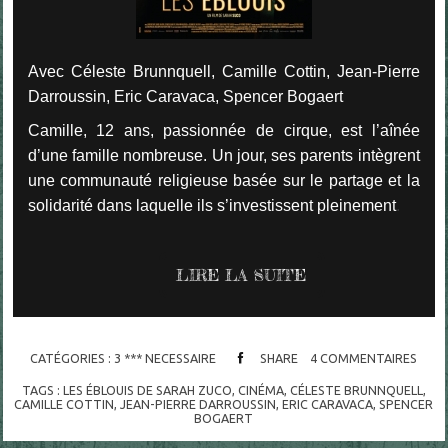
Avec Céleste Brunnquell, Camille Cottin, Jean-Pierre
Darroussin, Eric Caravaca, Spencer Bogaert
Camille, 12 ans, passionnée de cirque, est l’aînée
d’une famille nombreuse. Un jour, ses parents intègrent
une communauté religieuse basée sur le partage et la
solidarité dans laquelle ils s’investissent pleinement
.
LIRE LA SUITE
CATÉGORIES :
3 *** NECESSAIRE
SHARE
4
COMMENTAIRES
TAGS :
LES ÉBLOUIS DE SARAH ZUCO
,
CINÉMA
,
CÉLESTE BRUNNQUELL
,
CAMILLE COTTIN
,
JEAN-PIERRE DARROUSSIN
,
ERIC CARAVACA
,
SPENCER
BOGAERT