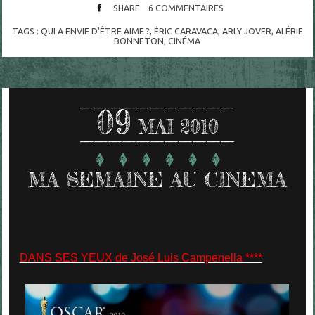
SHARE
6
COMMENTAIRES
TAGS :
QUI A ENVIE D'ÊTRE AIME ?
,
ÉRIC CARAVACA
,
ARLY JOVER
,
ALÉRIE
BONNETON
,
CINÉMA
09
MAI 2010
MA SEMAINE AU CINEMA
DANS SES YEUX de José Luis Campenella ****