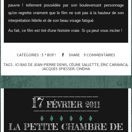
pauvre ! tellement possédée par son bouleversant personnage
qu'on regrette vraiment que le film ne soit pas à la hauteur de son
interprétation fébrile et de son beau visage fatigué.
Au fait, ce film est tiré d'une histoire vraie. Si ça peut vous inciter !
CATÉGORIES :
5 * BOF !
SHARE
9
COMMENTAIRES
TAGS :
ICI BAS DE JEAN-PIERRE DENIS
,
CÉLINE SALLETTE
,
ÉRIC CARAVACA
,
JACQUES SPIESSER
,
CINÉMA
17
FÉVRIER 2011
LA PETITE CHAMBRE DE