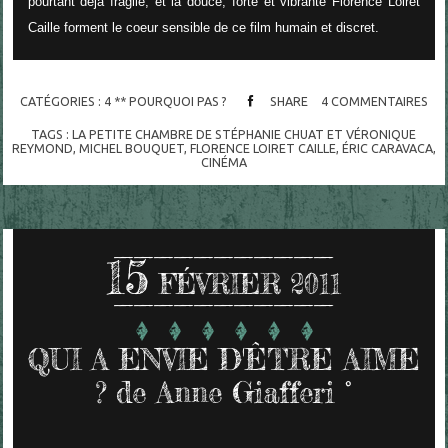
pourtant déjà fragile, et la douce, forte et vibrante Florence Loiret
Caille forment le coeur sensible de ce film humain et discret.
CATÉGORIES :
4 ** POURQUOI PAS ?
SHARE
4
COMMENTAIRES
TAGS :
LA PETITE CHAMBRE DE STÉPHANIE CHUAT ET VÉRONIQUE
REYMOND
,
MICHEL BOUQUET
,
FLORENCE LOIRET CAILLE
,
ÉRIC CARAVACA
,
CINÉMA
15
FÉVRIER 2011
QUI A ENVIE D'ÊTRE AIME
? de Anne Giafferi °