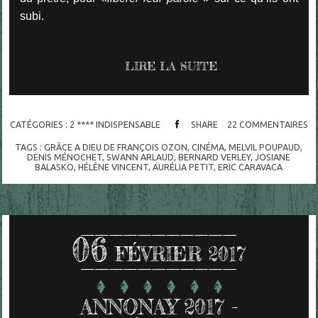
subi.
LIRE LA SUITE
CATÉGORIES :
2 **** INDISPENSABLE
SHARE
22
COMMENTAIRES
TAGS :
GRÂCE A DIEU DE FRANÇOIS OZON
,
CINÉMA
,
MELVIL POUPAUD
,
DENIS MÉNOCHET
,
SWANN ARLAUD
,
BERNARD VERLEY
,
JOSIANE
BALASKO
,
HÉLÈNE VINCENT
,
AURÉLIA PETIT
,
ERIC CARAVACA
06
FÉVRIER 2017
ANNONAY 2017 -