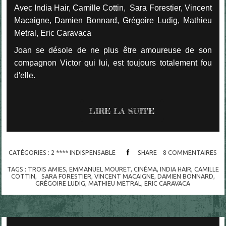
Avec India Hair, Camille Cottin, Sara Forestier, Vincent
Macaigne, Damien Bonnard, Grégoire Ludig, Mathieu
Metral, Eric Caravaca
Joan se désole de ne plus être amoureuse de son
compagnon Victor qui lui, est toujours totalement fou
d'elle.
LIRE LA SUITE
CATÉGORIES :
2 **** INDISPENSABLE
SHARE
8
COMMENTAIRES
TAGS :
TROIS AMIES
,
EMMANUEL MOURET
,
CINÉMA
,
INDIA HAIR
,
CAMILLE
COTTIN
,
SARA FORESTIER
,
VINCENT MACAIGNE
,
DAMIEN BONNARD
,
GRÉGOIRE LUDIG
,
MATHIEU METRAL
,
ERIC CARAVACA