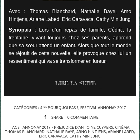
Avec : Thomas Blanchard, Nathalie Baye, Arno
Hintjens, Ariane Labed, Eric Caravaca, Cathy Min Jung
Synopsis :
Lors d’un repas de famille, Cédric, la
trentaine, vivant toujours chez ses parents, apprend
que sa sœur attend un enfant. Alors que tout le monde
se réjouit de cette nouvelle, elle provoque chez lui un
ressentiment qui va se transformer en fureur.
LIRE LA SUITE
CATÉGORIES :
4 ** POURQUOI PAS ?
,
FESTIVAL ANNONAY 2017
SHARE
0
COMMENTAIRE
TAGS :
ANNONAY 2017 - PREJUDICE D'ANTOINE CUYPERS
,
CINÉMA
,
THOMAS BLANCHARD
,
NATHALIE BAYE
,
ARNO HINTJENS
,
ARIANE LABED
,
ERIC CARAVACA
,
CATHY MIN JUNG