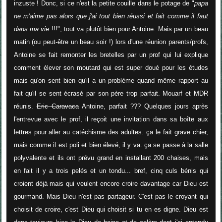
inzuste ! Donc, si ce n'est la petite couille dans le potage de "
papa
ne m'aime pas alors que j'ai tout bien réussi et fait comme il faut
dans ma vie
!!!", tout va plutôt bien pour Antoine. Mais par un beau
matin (ou peut-être un beau soir !) lors d'une réunion parents/profs,
Antoine se fait remonter les bretelles par un prof qui lui explique
comment élever son moutard qui est super doué pour les études
mais qu'on sent bien qu'il a un problème quand même rapport au
fait qu'il se sent écrasé par son père trop parfait. Mouarf et MDR
réunis.
Eric Caravaca
Antoine, parfait ??? Quelques jours après
l'entrevue avec le prof, il reçoit une invitation dans sa boîte aux
lettres pour aller au catéchisme des adultes. ça le fait grave chier,
mais comme il est poli et bien élevé, il y va. ça se passe à la salle
polyvalente et ils ont prévu grand en installant 200 chaises, mais
en fait il y a trois pelés et un tondu... bref, cinq culs bénis qui
croient déjà mais qui veulent encore croire davantage car Dieu est
gourmand. Mais Dieu n'est pas partageur. C'est pas le croyant qui
choisit de croire, c'est Dieu qui choisit si tu en es digne. Dieu est