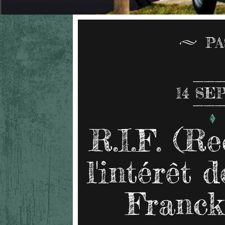
PA
14
SEP
R.I.F. (R
l'intérêt 
Franck