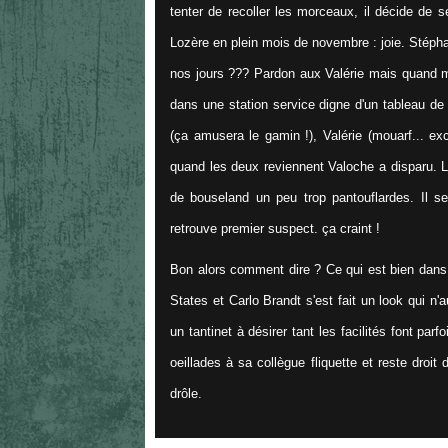
tenter de recoller les morceaux, il décide de
Lozère en plein mois de novembre : joie. Stéphan
nos jours ??? Pardon aux Valérie mais quand mêm
dans une station service digne d'un tableau d
(ça amusera le gamin !), Valérie (mouarf... ex
quand les deux reviennent Valoche a disparu. 
de bouseland un peu trop pantouflardes. Il s
retrouve premier suspect. ça craint !
Bon alors comment dire ? Ce qui est bien dans c
States et Carlo Brandt s'est fait un look qui n'
un tantinet à désirer tant les facilités font parf
oeillades à sa collègue fliquette et reste droit
drôle.