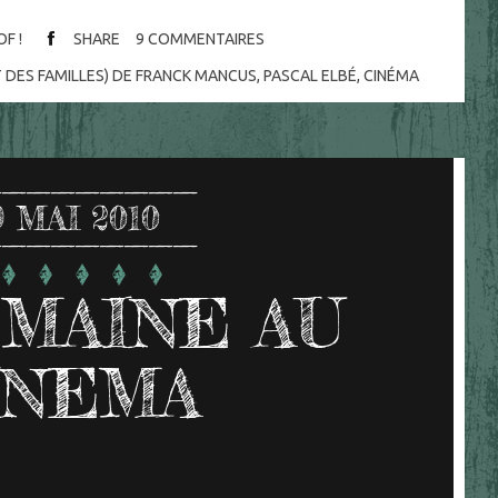
OF !
SHARE
9
COMMENTAIRES
ÊT DES FAMILLES) DE FRANCK MANCUS
,
PASCAL ELBÉ
,
CINÉMA
9
MAI 2010
MAINE AU
INEMA