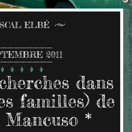
SCAL ELBÉ
TEMBRE 2011
echerches dans
des familles) de
 Mancuso *