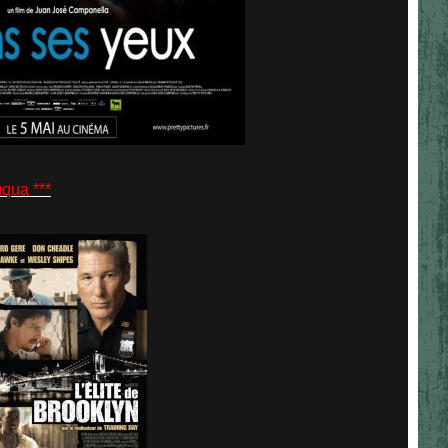
qua ***