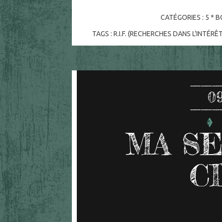
CATÉGORIES :
5 * B
TAGS :
R.I.F. (RECHERCHES DANS L'INTÉR
0
MA SE
C