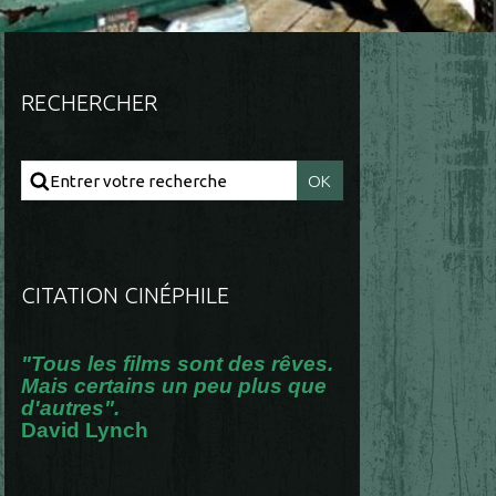
RECHERCHER
CITATION CINÉPHILE
"Tous les films sont des rêves.
Mais certains un peu plus que
d'autres".
David Lynch