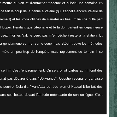
 se mettre au vert et d'emmener madame et ouistiti une semaine en
e fait le coup de la panne à Valérie (qui s'appelle encore Valérie de
e !) et les voilà obligés de s'arrêter au beau milieu de nulle part
e Hopper. Pendant que Stéphane et le lardon partent en dépanneuse
cusez moi les Val, je peux pas m'empêcher) reste à la station. Et
La gendarmerie se met sur le coup mais Stéph trouve les méthodes
e mêle un peu trop de l'enquête mais rapidement de témoin il se
e film c'est l'environnement. On se croirait parfois au fin fond des
aurait pas dépareillé dans "Délivrance". Question scénario, ça laisse
ois sourire. Cela dit, Yvan Attal est très bien et Pascal Elbé fait des
 dans ses bottes devant l'attitude méprisante de son collègue. C'est