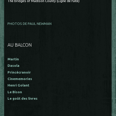
The bridges of Madison County (Ligne de fuite)
PHOTOS DE PAUL NEWMAN
AU BALCON
Martin
Dasola
Princécranoir
Cinememories
Henri Golant
Le Bison
Le goût des livres