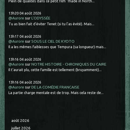
Plein de qualités dans ce petit film "made in North...
13h20
04
août 2026
@Aurore
sur
L'ODYSSÉE
Tu as bien fait d'éviter Tenet (si tu l'as évité). Mais...
13h17
04
août 2026
@Aurore
sur
SOUS LE CIEL DE KYOTO
Il a les mêmes faiblesses que Tempura (sa longueur) mais...
13h16
04
août 2026
@Aurore
sur
NOTRE HISTOIRE - CHRONIQUES DU CAIRE
Il t'aurait plu, cette famille est tellement (bruyamment)...
13h16
04
août 2026
@Aurore
sur
DE LA COMÉDIE FRANCAISE
La partie charge mentale est de trop. Mais cela reste de...
août 2026
juillet 2026