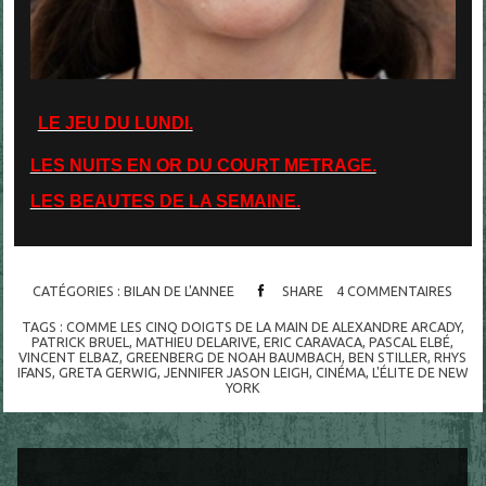
LE JEU DU LUNDI.
LES NUITS EN OR DU COURT METRAGE.
LES BEAUTES DE LA SEMAINE.
CATÉGORIES :
BILAN DE L'ANNEE
SHARE
4
COMMENTAIRES
TAGS :
COMME LES CINQ DOIGTS DE LA MAIN DE ALEXANDRE ARCADY
,
PATRICK BRUEL
,
MATHIEU DELARIVE
,
ERIC CARAVACA
,
PASCAL ELBÉ
,
VINCENT ELBAZ
,
GREENBERG DE NOAH BAUMBACH
,
BEN STILLER
,
RHYS
IFANS
,
GRETA GERWIG
,
JENNIFER JASON LEIGH
,
CINÉMA
,
L'ÉLITE DE NEW
YORK