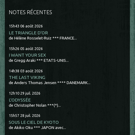
NOTES RÉCENTES
15h43
06
août 2026
LE TRIANGLE D'OR
de Hélène Rosselet-Ruiz *** FRANCE...
15h26
05
août 2026
I WANT YOUR SEX
de Gregg Araki *** ETATS-UNIS...
14h38
03
août 2026
THE LAST VIKING
de Anders Thomas Jensen **** DANEMARK...
12h10
29
juil. 2026
L'ODYSSÉE
de Christopher Nolan ***(*)...
15h57
28
juil. 2026
SOUS LE CIEL DE KYOTO
de Akiko Oku *** JAPON avec...