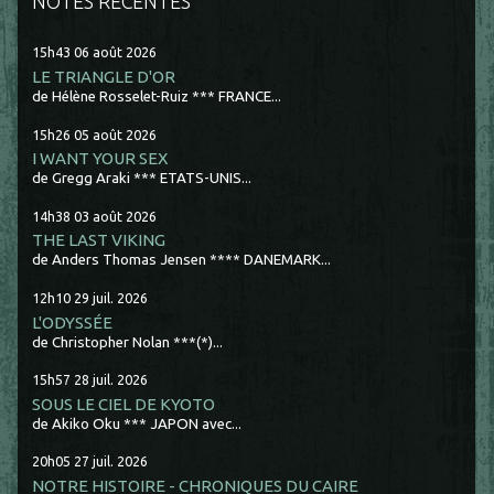
NOTES RÉCENTES
15h43
06
août 2026
LE TRIANGLE D'OR
de Hélène Rosselet-Ruiz *** FRANCE...
15h26
05
août 2026
I WANT YOUR SEX
de Gregg Araki *** ETATS-UNIS...
14h38
03
août 2026
THE LAST VIKING
de Anders Thomas Jensen **** DANEMARK...
12h10
29
juil. 2026
L'ODYSSÉE
de Christopher Nolan ***(*)...
15h57
28
juil. 2026
SOUS LE CIEL DE KYOTO
de Akiko Oku *** JAPON avec...
20h05
27
juil. 2026
NOTRE HISTOIRE - CHRONIQUES DU CAIRE