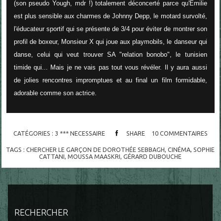
(son pseudo Yough, mdr !) totalement déconcerté parce qu'Emilie
est plus sensible aux charmes de Johnny Depp, le motard survolté,
l'éducateur sportif qui se présente de 3/4 pour éviter de montrer son
profil de boxeur, Monsieur X qui joue aux playmobils, le danseur qui
danse, celui qui veut trouver SA "relation bonobo", le tunisien
timide qui... Mais je ne vais pas tout vous révéler. Il y aura aussi
de jolies rencontres impromptues et au final un film formidable,
adorable comme son actrice.
CATÉGORIES :
3 *** NECESSAIRE
SHARE
10
COMMENTAIRES
TAGS :
CHERCHER LE GARÇON DE DOROTHÉE SEBBAGH
,
CINÉMA
,
SOPHIE
CATTANI
,
MOUSSA MAASKRI
,
GÉRARD DUBOUCHE
RECHERCHER