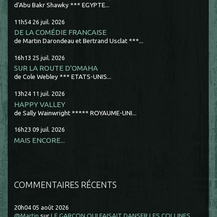
d'Abu Bakr Shawky *** EGYPTE...
11h54
26
juil. 2026
DE LA COMÉDIE FRANCAISE
de Martin Darondeau et Bertrand Usclat ***...
16h13
25
juil. 2026
SUR LA ROUTE D'OMAHA
de Cole Webley *** ETATS-UNIS...
13h24
11
juil. 2026
HAPPY VALLEY
de Sally Wainwright ***** ROYAUME-UNI...
16h23
09
juil. 2026
MAIS ENCORE...
COMMENTAIRES RÉCENTS
20h04
05
août 2026
@Martin
sur
LE GARCON QUI FAISAIT DANSER LES COLLINES