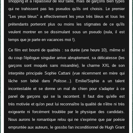
shopping et à l'épaisseur de leur taille, mais de garçons bien typés
qui ne trahissent pas les pseudos qu'ils ont choisis. Le premier
"Les yeux bleus" a effectivement les yeux très bleus et tous les
prétendants porteront plus ou moins les stigmates de ce qu'ils
veulent montrer en se dissimulant sous un pseudo (oula, il est
temps que je parte en vacances moi !).
Ce film est bourré de qualités : sa durée (une heure 10), même si
du coup l'épilogue singulier arrive abruptement, sa délicatesse (les
garçons sont moqués sans misandrie), le charme XXL de son
interprète principale Sophie Cattani (vue récemment en mère qui
lâche son bébé dans
Polisse
...). Emilie/Sophie a un talent
incontestable et se donne un mal de chien pour s'adapter à ce
panel de garçons qui se la racontent. Il faut dire qu'elle est
très motivée et qu'on peut lui reconnaître la qualité de n'être ni très
exigeante ni forcément troublée par le physique des candidats.
Nous aurons le romantique relou qui ne s'exprime que par poésie
empruntée aux auteurs, le gossbo fan inconditionnel de Hugh Grant