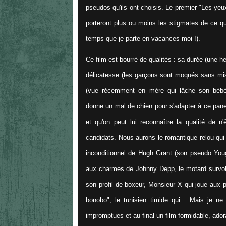
pseudos qu'ils ont choisis. Le premier "Les yeu
porteront plus ou moins les stigmates de ce qu
temps que je parte en vacances moi !).
Ce film est bourré de qualités : sa durée (une h
délicatesse (les garçons sont moqués sans misa
(vue récemment en mère qui lâche son bé
donne un mal de chien pour s'adapter à ce panel 
et qu'on peut lui reconnaître la qualité de n
candidats. Nous aurons le romantique relou qui
inconditionnel de Hugh Grant (son pseudo Youg
aux charmes de Johnny Depp, le motard survolté
son profil de boxeur, Monsieur X qui joue aux p
bonobo", le tunisien timide qui... Mais je ne
impromptues et au final un film formidable, ado