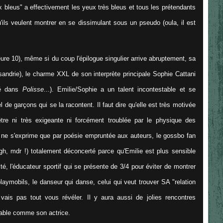
x bleus" a effectivement les yeux très bleus et tous les prétendants
'ils veulent montrer en se dissimulant sous un pseudo (oula, il est
eure 10), même si du coup l'épilogue singulier arrive abruptement, sa
ndrie), le charme XXL de son interprète principale Sophie Cattani
bé dans
Polisse
...). Emilie/Sophie a un talent incontestable et se
de garçons qui se la racontent. Il faut dire qu'elle est très motivée
'être ni très exigeante ni forcément troublée par le physique des
 ne s'exprime que par poésie empruntée aux auteurs, le gossbo fan
h, mdr !) totalement déconcerté parce qu'Emilie est plus sensible
, l'éducateur sportif qui se présente de 3/4 pour éviter de montrer
laymobils, le danseur qui danse, celui qui veut trouver SA "relation
 vais pas tout vous révéler. Il y aura aussi de jolies rencontres
rable comme son actrice.