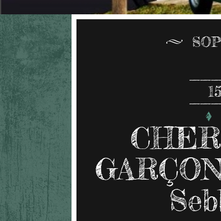
SOP
1
CHER
GARÇON 
Seb