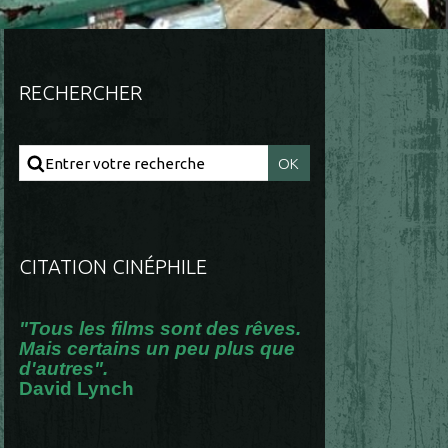
RECHERCHER
CITATION CINÉPHILE
"Tous les films sont des rêves.
Mais certains un peu plus que
d'autres".
David Lynch