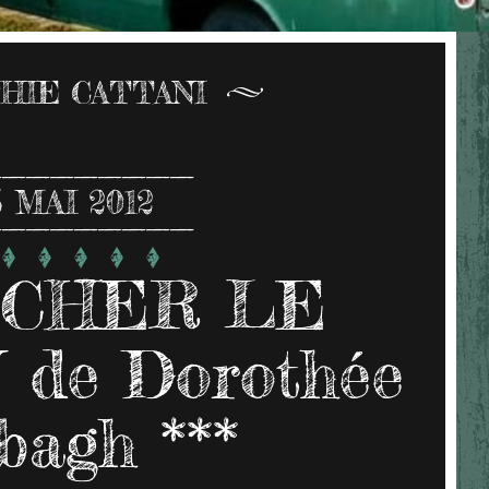
HIE CATTANI
5
MAI 2012
CHER LE
de Dorothée
bagh ***