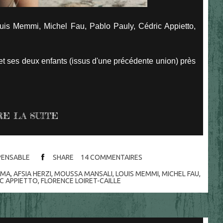
uis Memmi, Michel Fau, Pablo Pauly, Cédric Appietto,
l et ses deux enfants (issus d'une précédente union) près
RE LA SUITE
SPENSABLE
SHARE
14
COMMENTAIRES
ÉMA
,
AFSIA HERZI
,
MOUSSA MANSALI
,
LOUIS MEMMI
,
MICHEL FAU
,
C APPIETTO
,
FLORENCE LOIRET-CAILLE