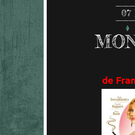
07
MON
de Fra