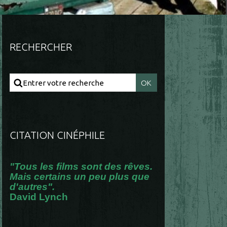
RECHERCHER
CITATION CINÉPHILE
"Tous les films sont des rêves.
Mais certains un peu plus que
d'autres".
David Lynch