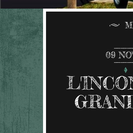
M
09
NO
L'INC
GRAN