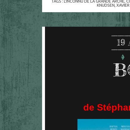
TAGS :
L'INCONNU DE LA GRANDE ARCHE
,
C
KNUDSEN
,
XAVIE
19
B
de Stépha