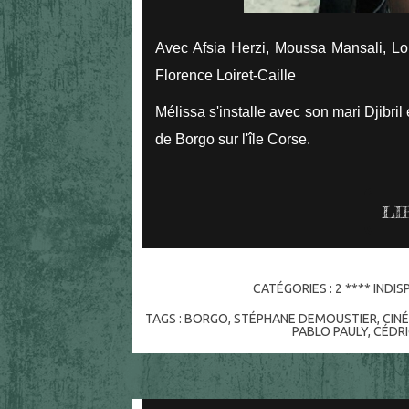
Avec Afsia Herzi, Moussa Mansali, Lo
Florence Loiret-Caille
Mélissa s'installe avec son mari Djibri
de Borgo sur l'île Corse.
LI
CATÉGORIES :
2 **** INDI
TAGS :
BORGO
,
STÉPHANE DEMOUSTIER
,
CIN
PABLO PAULY
,
CÉDRI