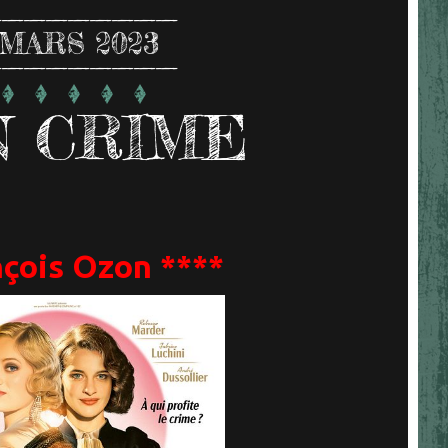
MARS 2023
 CRIME
nçois Ozon ****