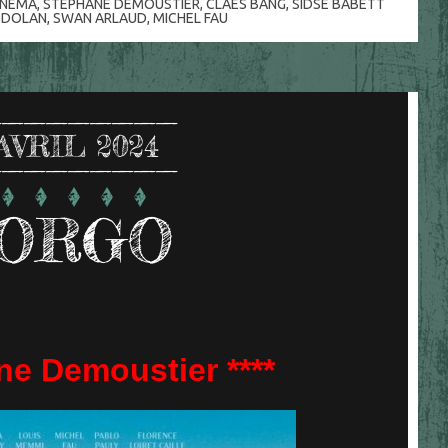
INÉMA
,
STÉPHANE DEMOUSTIER
,
CLAES BANG
,
SIDSE BABETT
R DOLAN
,
SWAN ARLAUD
,
MICHEL FAU
AVRIL 2024
ORGO
ne Demoustier ****