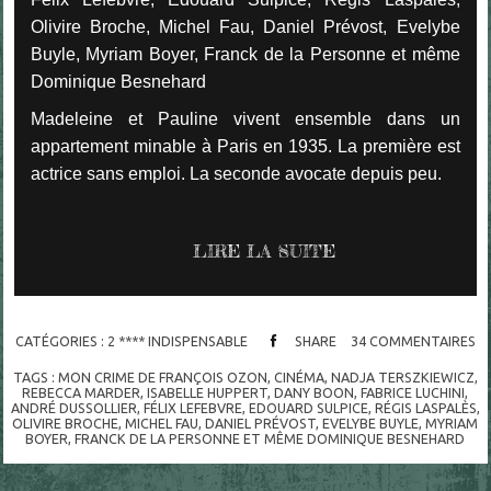
Olivire Broche, Michel Fau, Daniel Prévost, Evelybe
Buyle, Myriam Boyer, Franck de la Personne et même
Dominique Besnehard
Madeleine et Pauline vivent ensemble dans un
appartement minable à Paris en 1935. La première est
actrice sans emploi. La seconde avocate depuis peu.
LIRE LA SUITE
CATÉGORIES :
2 **** INDISPENSABLE
SHARE
34
COMMENTAIRES
TAGS :
MON CRIME DE FRANÇOIS OZON
,
CINÉMA
,
NADJA TERSZKIEWICZ
,
REBECCA MARDER
,
ISABELLE HUPPERT
,
DANY BOON
,
FABRICE LUCHINI
,
ANDRÉ DUSSOLLIER
,
FÉLIX LEFEBVRE
,
EDOUARD SULPICE
,
RÉGIS LASPALÈS
,
OLIVIRE BROCHE
,
MICHEL FAU
,
DANIEL PRÉVOST
,
EVELYBE BUYLE
,
MYRIAM
BOYER
,
FRANCK DE LA PERSONNE ET MÊME DOMINIQUE BESNEHARD