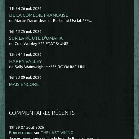
11h54
26
juil. 2026
DE LA COMÉDIE FRANCAISE
de Martin Darondeau et Bertrand Usclat ***...
16h13
25
juil. 2026
SUR LA ROUTE D'OMAHA
de Cole Webley *** ETATS-UNIS...
13h24
11
juil. 2026
HAPPY VALLEY
de Sally Wainwright ***** ROYAUME-UNI...
16h23
09
juil. 2026
MAIS ENCORE...
COMMENTAIRES RÉCENTS
19h59
07
août 2026
Princecranoir
sur
THE LAST VIKING
Je vais avoir envie de lire le livre de Binet et voir le...