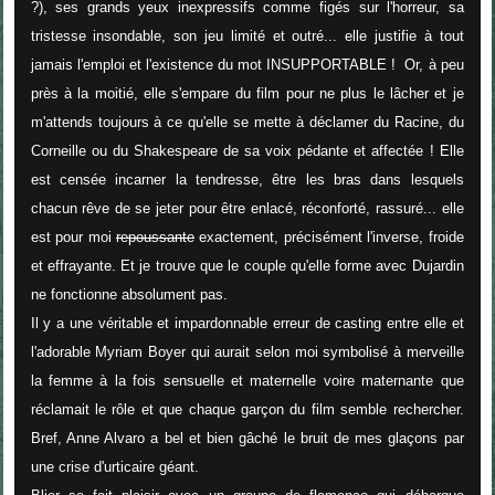
?), ses grands yeux inexpressifs comme figés sur l'horreur, sa
tristesse insondable, son jeu limité et outré... elle justifie à tout
jamais l'emploi et l'existence du mot INSUPPORTABLE ! Or, à peu
près à la moitié, elle s'empare du film pour ne plus le lâcher et je
m'attends toujours à ce qu'elle se mette à déclamer du Racine, du
Corneille ou du Shakespeare de sa voix pédante et affectée ! Elle
est censée incarner la tendresse, être les bras dans lesquels
chacun rêve de se jeter pour être enlacé, réconforté, rassuré... elle
est pour moi
repoussante
exactement, précisément l'inverse, froide
et effrayante. Et je trouve que le couple qu'elle forme avec Dujardin
ne fonctionne absolument pas.
Il y a une véritable et impardonnable erreur de casting entre elle et
l'adorable Myriam Boyer qui aurait selon moi symbolisé à merveille
la femme à la fois sensuelle et maternelle voire maternante que
réclamait le rôle et que chaque garçon du film semble rechercher.
Bref, Anne Alvaro a bel et bien gâché le bruit de mes glaçons par
une crise d'urticaire géant.