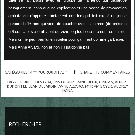
Blier se fait plaisir avec un groupe de flamenco qui débarque
brusquement sans aucune explication et une scène de provocation
gratuite qui n'apporte strictement rien lorsqu'il fait dire à un jeune
garçon de 16 ans qui vient de coucher avec la femme (de presque
60) qui l'a élevé qu'il vient de vivre le plus beau moment de sa vie.
Mais on ne peut pas lui en vouloir pour ça, il est comme ça Béber.
Mais Anne Alvaro, non et non ! J'pardonne pas.
CATÉGORIES :
4 ** POURQUOI PAS ?
SHARE
17
COMMENTAIRES
TAGS :
LE BRUIT DES GLAÇONS DE BERTRAND BLIER
,
CINÉMA
,
ALBERT
DUPONTEL
,
JEAN DUJARDIN
,
ANNE ALVARO
,
MYRIAM BOYER
,
AUDREY
DANA
RECHERCHER