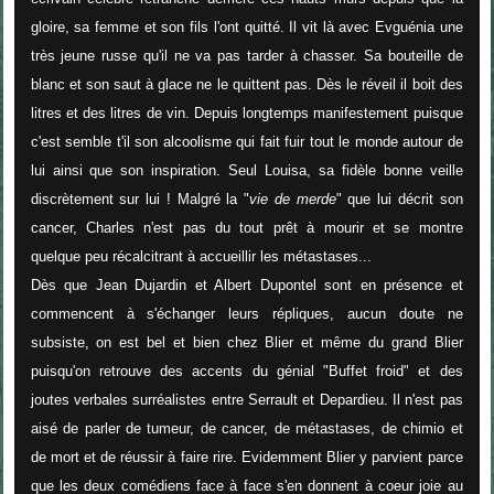
gloire, sa femme et son fils l'ont quitté. Il vit là avec Evguénia une
très jeune russe qu'il ne va pas tarder à chasser. Sa bouteille de
blanc et son saut à glace ne le quittent pas. Dès le réveil il boit des
litres et des litres de vin. Depuis longtemps manifestement puisque
c'est semble t'il son alcoolisme qui fait fuir tout le monde autour de
lui ainsi que son inspiration. Seul Louisa, sa fidèle bonne veille
discrètement sur lui ! Malgré la "
vie de merde
" que lui décrit son
cancer, Charles n'est pas du tout prêt à mourir et se montre
quelque peu récalcitrant à accueillir les métastases...
Dès que Jean Dujardin et Albert Dupontel sont en présence et
commencent à s'échanger leurs répliques, aucun doute ne
subsiste, on est bel et bien chez Blier et même du grand Blier
puisqu'on retrouve des accents du génial "Buffet froid" et des
joutes verbales surréalistes entre Serrault et Depardieu. Il n'est pas
aisé de parler de tumeur, de cancer, de métastases, de chimio et
de mort et de réussir à faire rire. Evidemment Blier y parvient parce
que les deux comédiens face à face s'en donnent à coeur joie au