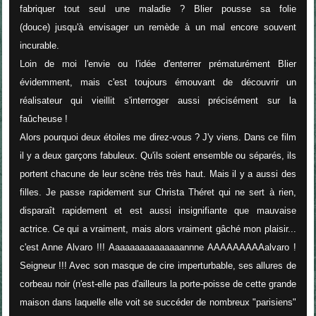
fabriquer tout seul une maladie ? Blier pousse sa folie
(douce) jusqu'à envisager un remède à un mal encore souvent
incurable.
Loin de moi l'envie ou l'idée d'enterrer prématurément Blier
évidemment, mais c'est toujours émouvant de découvrir un
réalisateur qui vieillit s'interroger aussi précisément sur la
faûcheuse !
Alors pourquoi deux étoiles me direz-vous ? J'y viens. Dans ce film
il y a deux garçons fabuleux. Qu'ils soient ensemble ou séparés, ils
portent chacune de leur scène très très haut. Mais il y a aussi des
filles. Je passe rapidement sur Christa Théret qui ne sert à rien,
disparaît rapidement et est aussi insignifiante que mauvaise
actrice. Ce qui a vraiment, mais alors vraiment gâché mon plaisir...
c'est Anne Alvaro !!! Aaaaaaaaaaaaaaannne AAAAAAAAAalvaro !
Seigneur !!! Avec son masque de cire imperturbable, ses allures de
corbeau noir (n'est-elle pas d'ailleurs la porte-poisse de cette grande
maison dans laquelle elle voit se succéder de nombreux "parisiens"