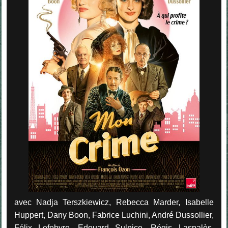
avec Nadja Terszkiewicz, Rebecca Marder, Isabelle
Huppert, Dany Boon, Fabrice Luchini, André Dussollier,
Félix Lefebvre, Edouard Sulpice, Régis Laspalès,