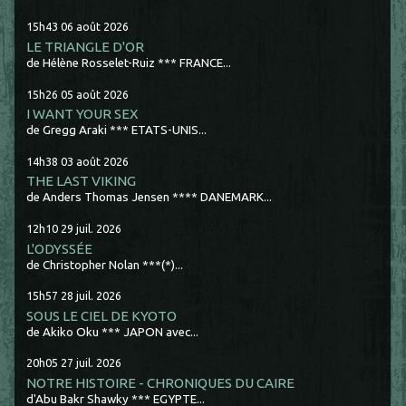
15h43
06
août 2026
LE TRIANGLE D'OR
de Hélène Rosselet-Ruiz *** FRANCE...
15h26
05
août 2026
I WANT YOUR SEX
de Gregg Araki *** ETATS-UNIS...
14h38
03
août 2026
THE LAST VIKING
de Anders Thomas Jensen **** DANEMARK...
12h10
29
juil. 2026
L'ODYSSÉE
de Christopher Nolan ***(*)...
15h57
28
juil. 2026
SOUS LE CIEL DE KYOTO
de Akiko Oku *** JAPON avec...
20h05
27
juil. 2026
NOTRE HISTOIRE - CHRONIQUES DU CAIRE
d'Abu Bakr Shawky *** EGYPTE...