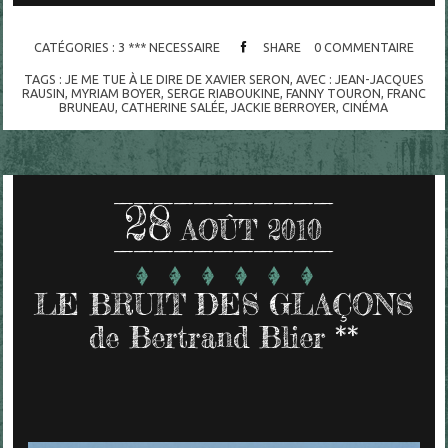
CATÉGORIES :
3 *** NECESSAIRE
SHARE
0
COMMENTAIRE
TAGS :
JE ME TUE À LE DIRE DE XAVIER SERON
,
AVEC : JEAN-JACQUES
RAUSIN
,
MYRIAM BOYER
,
SERGE RIABOUKINE
,
FANNY TOURON
,
FRANC
BRUNEAU
,
CATHERINE SALÉE
,
JACKIE BERROYER
,
CINÉMA
28
AOÛT 2010
LE BRUIT DES GLAÇONS
de Bertrand Blier **