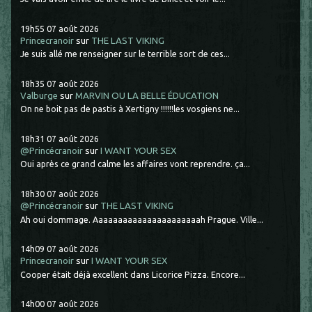
19h55
07
août 2026
Princecranoir
sur
THE LAST VIKING
Je suis allé me renseigner sur le terrible sort de ces...
18h35
07
août 2026
Valburge
sur
MARVIN OU LA BELLE ÉDUCATION
On ne boit pas de pastis à Xertigny !!!!!!les vosgiens ne...
18h31
07
août 2026
@Princécranoir
sur
I WANT YOUR SEX
Oui après ce grand calme les affaires vont reprendre. ça...
18h30
07
août 2026
@Princécranoir
sur
THE LAST VIKING
Ah oui dommage. Aaaaaaaaaaaaaaaaaaaaaah Prague. Ville...
14h09
07
août 2026
Princecranoir
sur
I WANT YOUR SEX
Cooper était déjà excellent dans Licorice Pizza. Encore...
14h00
07
août 2026